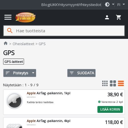
brightness_medium
Blogi
UKK
Yritysmyynti
Yhteystiedot
FI
menu
person
shopping_cart
search
Jimms.fi
home
Oheislaitteet
GPS
GPS
GPS-laitteet
sort
Pisteytys
filter_list
SUODATA
apps
grid_view
table_rows
Näytetään
:
1 - 9 / 9
Apple
AirTag -paikannin, 1kpl
38,90 €
MX532DN/A
fiber_manual_record
Varastossa 2 kpl
Kadota taitosi kadottaa.
LISÄÄ KORIIN
Apple
AirTag -paikannin, 4kpl
118,00 €
MX542DN/A