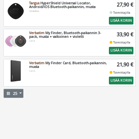
Targus
HyperShield Universal Locator,
27,90 €
Android/iOS Bluetooth-paikannin, musta
HS5800BKGL
fiber_manual_record
Toimittajilla
LISÄÄ KORIIN
Verbatim
My Finder, Bluetooth-paikannin 3-
33,90 €
pack, musta + valkoinen + violetti
V32132
fiber_manual_record
Toimittajilla
LISÄÄ KORIIN
Verbatim
My Finder Card, Bluetooth-paikannin,
21,90 €
musta
V32138
fiber_manual_record
Toimittajilla
LISÄÄ KORIIN
tag
25