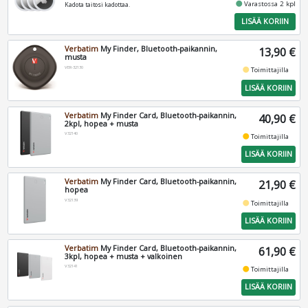
fiber_manual_record
Varastossa 2 kpl
Kadota taitosi kadottaa.
LISÄÄ KORIIN
Verbatim
My Finder, Bluetooth-paikannin,
13,90 €
musta
VER-32130
fiber_manual_record
Toimittajilla
LISÄÄ KORIIN
Verbatim
My Finder Card, Bluetooth-paikannin,
40,90 €
2kpl, hopea + musta
V32140
fiber_manual_record
Toimittajilla
LISÄÄ KORIIN
Verbatim
My Finder Card, Bluetooth-paikannin,
21,90 €
hopea
V32139
fiber_manual_record
Toimittajilla
LISÄÄ KORIIN
Verbatim
My Finder Card, Bluetooth-paikannin,
61,90 €
3kpl, hopea + musta + valkoinen
V32141
fiber_manual_record
Toimittajilla
LISÄÄ KORIIN