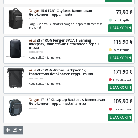
Targus
15.6-17.3" CityGear, kannettavan
73,90 €
tietokoneen reppu, musta
TCG670GL
fiber_manual_record
Toimittajilla
Targuksen avulla pidät teknologiasi näppärästi menossa
LISÄÄ KORIIN
mukana!
Asus
≤17" ROG Ranger BP2701 Gaming
115,90 €
Backpack, kannettavan tietokoneen reppu,
musta
fiber_manual_record
Toimittajilla
90XB06L0-BBP000
LISÄÄ KORIIN
Asus selkään ja menoksi!
Asus
≤17" ROG Archer Backpack 17,
171,90 €
kannettavan tietokoneen reppu, musta
90XB07M0-BBP000
fiber_manual_record
Ei varastossa
Asus selkään ja menoksi!
LISÄÄ KORIIN
Targus
17-18" XL Laptop Backpack, kannettavan
105,90 €
tietokoneen reppu, musta/harmaa
TCB001EU
fiber_manual_record
Ei varastossa
LISÄÄ KORIIN
tag
25