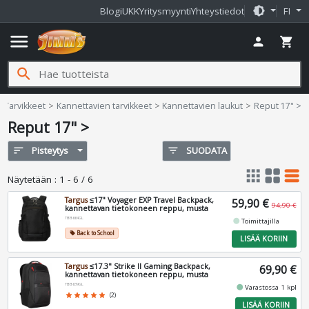
brightness_medium
Blogi
UKK
Yritysmyynti
Yhteystiedot
FI
menu
person
shopping_cart
search
Jimms.fi
Tarvikkeet
Kannettavien tarvikkeet
Kannettavien laukut
Reput 17" >
Reput 17" >
sort
Pisteytys
filter_list
SUODATA
apps
grid_view
table_rows
Näytetään
:
1 - 6 / 6
Targus
≤17" Voyager EXP Travel Backpack,
59,90 €
94,90 €
kannettavan tietokoneen reppu, musta
TBB664GL
fiber_manual_record
Toimittajilla
Back to School
local_offer
LISÄÄ KORIIN
Targus
≤17.3" Strike II Gaming Backpack,
69,90 €
kannettavan tietokoneen reppu, musta
TBB639GL
fiber_manual_record
Varastossa 1 kpl
star
star
star
star
star
(2)
LISÄÄ KORIIN