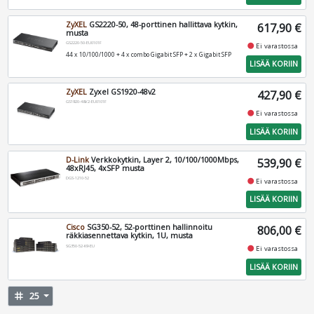
ZyXEL
GS2220-50, 48-porttinen hallittava kytkin,
617,90 €
musta
GS2220-50-EU0101F
fiber_manual_record
Ei varastossa
44 x 10/100/1000 + 4 x combo Gigabit SFP + 2 x Gigabit SFP
LISÄÄ KORIIN
ZyXEL
Zyxel GS1920-48v2
427,90 €
GS1920-48V2-EU0101F
fiber_manual_record
Ei varastossa
LISÄÄ KORIIN
D-Link
Verkkokytkin, Layer 2, 10/100/1000Mbps,
539,90 €
48xRJ45, 4xSFP musta
DGS-1210-52
fiber_manual_record
Ei varastossa
LISÄÄ KORIIN
Cisco
SG350-52, 52-porttinen hallinnoitu
806,00 €
räkkiasennettava kytkin, 1U, musta
SG350-52-K9-EU
fiber_manual_record
Ei varastossa
LISÄÄ KORIIN
tag
25