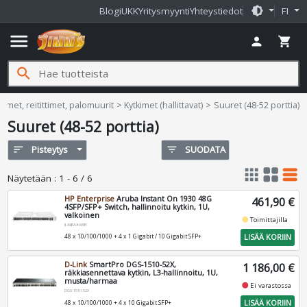
brightness_medium
Blogi
UKK
Yritysmyynti
Yhteystiedot
FI
menu
person
shopping_cart
search
kimet, reitittimet, palomuurit
Kytkimet (hallittavat)
Suuret (48-52 porttia)
Suuret (48-52 porttia)
sort
Pisteytys
filter_list
SUODATA
apps
grid_view
table_rows
Näytetään
:
1 - 6 / 6
HP Enterprise
Aruba Instant On 1930 48G
461,90 €
4SFP/SFP+ Switch, hallinnoitu kytkin, 1U,
valkoinen
fiber_manual_record
Toimittajilla
JL685A#ABB
LISÄÄ KORIIN
48 x 10/100/1000 + 4 x 1 Gigabit / 10 Gigabit SFP+
D-Link
SmartPro DGS-1510-52X,
1 186,00 €
räkkiasennettava kytkin, L3-hallinnoitu, 1U,
musta/harmaa
fiber_manual_record
Ei varastossa
DGS-1510-52X
LISÄÄ KORIIN
48 x 10/100/1000 + 4 x 10 Gigabit SFP+