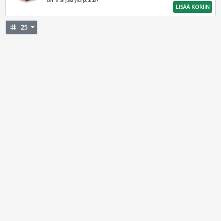
Zen 3 tarjoaa yhä potkua!
LISÄÄ KORIIN
tag
25