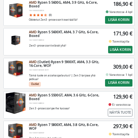
AMD
Ryzen 5 5600G, AM4, 3.9 GHz, 6-Core,
186,90 €
Boxed
100-100000252BOX
fiber_manual_record
Varastossa 4 kpl
star
star
star
star
star_half
(8)
LISÄÄ KORIIN
Odotetut Zen3 -prosessorit ovat täällä!
AMD
Ryzen 5 5600XT, AM4, 3.7 GHz, 6-Core,
171,90 €
Boxed
100-100001585BOX
fiber_manual_record
Toimittajilla
Zen3 -prosessorit elävät yhä!
LISÄÄ KORIIN
AMD
(Outlet) Ryzen 9 5900XT, AM4, 3.3 GHz,
16-Core, WOF
309,00 €
100-100001581WOF-BST1
fiber_manual_record
Varastossa 1 kpl
Tämä tuote on asiakaspalautus! | Zen 3 tarjoaa yhä
potkua!
LISÄÄ KORIIN
Outlet
AMD
Ryzen 5 5500GT, AM4, 3.6 GHz, 6-Core,
129,90 €
Boxed
100-100001489BOX
fiber_manual_record
Ei varastossa
Zen 3 -prosessoriperhe kasvaa!
NÄYTÄ TUOTE
AMD
Ryzen 7 5800XT, AM4, 3.8 GHz, 8-Core,
297,90 €
WOF
100-100001582WOF
fiber_manual_record
Toimittajilla