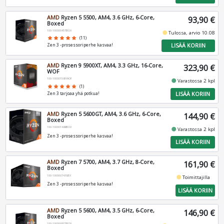
AMD
Ryzen 5 5500, AM4, 3.6 GHz, 6-Core,
93,90 €
Boxed
100-100000457BOX
fiber_manual_record
Tulossa, arvio 10.08
star
star
star
star
star
(11)
LISÄÄ KORIIN
Zen 3 -prosessoriperhe kasvaa!
AMD
Ryzen 9 5900XT, AM4, 3.3 GHz, 16-Core,
323,90 €
WOF
100-100001581WOF
fiber_manual_record
Varastossa 2 kpl
star
star
star
star
star
(1)
LISÄÄ KORIIN
Zen 3 tarjoaa yhä potkua!
AMD
Ryzen 5 5600GT, AM4, 3.6 GHz, 6-Core,
144,90 €
Boxed
100-100001488BOX
fiber_manual_record
Varastossa 2 kpl
Zen 3 -prosessoriperhe kasvaa!
LISÄÄ KORIIN
AMD
Ryzen 7 5700, AM4, 3.7 GHz, 8-Core,
161,90 €
Boxed
100-100000743SBX
fiber_manual_record
Toimittajilla
Zen 3 -prosessoriperhe kasvaa!
LISÄÄ KORIIN
AMD
Ryzen 5 5600, AM4, 3.5 GHz, 6-Core,
146,90 €
Boxed
100-100000927BOX