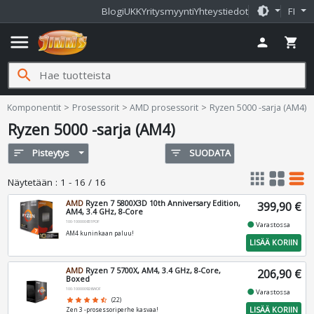
brightness_medium
Blogi
UKK
Yritysmyynti
Yhteystiedot
FI
menu
person
shopping_cart
search
Jimms.fi
Komponentit
Prosessorit
AMD prosessorit
Ryzen 5000 -sarja (AM4)
Ryzen 5000 -sarja (AM4)
sort
Pisteytys
filter_list
SUODATA
apps
grid_view
table_rows
Näytetään
:
1 - 16 / 16
AMD
Ryzen 7 5800X3D 10th Anniversary Edition,
399,90 €
AM4, 3.4 GHz, 8-Core
100-100000651POF
fiber_manual_record
Varastossa
AM4 kuninkaan paluu!
LISÄÄ KORIIN
AMD
Ryzen 7 5700X, AM4, 3.4 GHz, 8-Core,
206,90 €
Boxed
100-100000926WOF
fiber_manual_record
Varastossa
star
star
star
star
star_half
(22)
LISÄÄ KORIIN
Zen 3 -prosessoriperhe kasvaa!