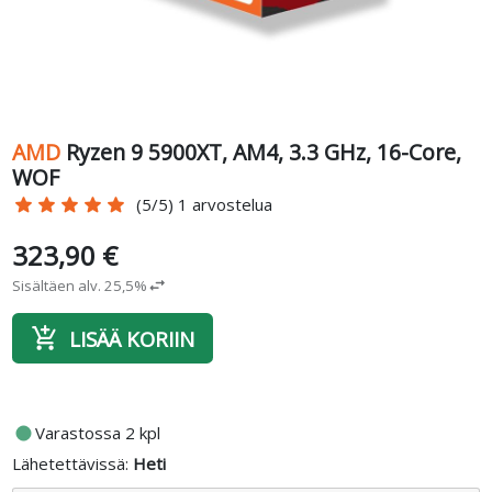
AMD
Ryzen 9 5900XT, AM4, 3.3 GHz, 16-Core,
WOF
star
star
star
star
star
(5/5) 1 arvostelua
323,90 €
Sisältäen alv. 25,5%
swap_horiz
add_shopping_cart
LISÄÄ KORIIN
fiber_manual_record
Varastossa 2 kpl
Lähetettävissä:
Heti