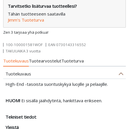
Tarvitsetko lisäturvaa tuotteellesi?
Tähän tuotteeseen saatavilla
Jimm’s Tuoteturva
Zen 3 tarjoaa yhä potkua!
100-100001581WOF
EAN
0730143316552
TAKUUAIKA 3 vuotta
Tuotekuvaus
Tuotearvostelut
Tuoteturva
Tuotekuvaus
High-End -tasoista suorituskykyä luojille ja pelaajille.
HUOM!
Ei sisällä jäähdytintä, hankittava erikseen.
Tekniset tiedot
:
Yleistä