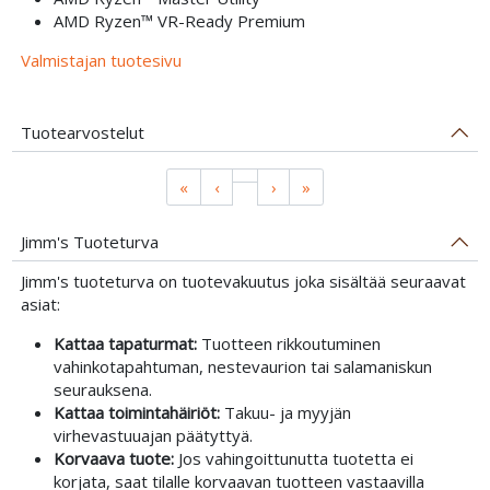
AMD Ryzen™ VR-Ready Premium
Valmistajan tuotesivu
Tuotearvostelut
«
‹
›
»
Jimm's Tuoteturva
Jimm's tuoteturva on tuotevakuutus joka sisältää seuraavat
asiat:
Kattaa tapaturmat:
Tuotteen rikkoutuminen
vahinkotapahtuman, nestevaurion tai salamaniskun
seurauksena.
Kattaa toimintahäiriöt:
Takuu- ja myyjän
virhevastuuajan päätyttyä.
Korvaava tuote:
Jos vahingoittunutta tuotetta ei
korjata, saat tilalle korvaavan tuotteen vastaavilla