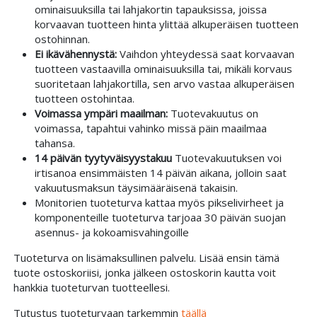
ominaisuuksilla tai lahjakortin tapauksissa, joissa
korvaavan tuotteen hinta ylittää alkuperäisen tuotteen
ostohinnan.
Ei ikävähennystä:
Vaihdon yhteydessä saat korvaavan
tuotteen vastaavilla ominaisuuksilla tai, mikäli korvaus
suoritetaan lahjakortilla, sen arvo vastaa alkuperäisen
tuotteen ostohintaa.
Voimassa ympäri maailman:
Tuotevakuutus on
voimassa, tapahtui vahinko missä päin maailmaa
tahansa.
14 päivän tyytyväisyystakuu
Tuotevakuutuksen voi
irtisanoa ensimmäisten 14 päivän aikana, jolloin saat
vakuutusmaksun täysimääräisenä takaisin.
Monitorien tuoteturva kattaa myös pikselivirheet ja
komponenteille tuoteturva tarjoaa 30 päivän suojan
asennus- ja kokoamisvahingoille
Tuoteturva on lisämaksullinen palvelu. Lisää ensin tämä
tuote ostoskoriisi, jonka jälkeen ostoskorin kautta voit
hankkia tuoteturvan tuotteellesi.
Tutustus tuoteturvaan tarkemmin
täällä