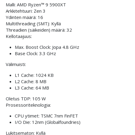
Malli: AMD Ryzen™ 9 5900XT
Arkkitehtuuri: Zen 3
Ydinten määrä: 16
Multithreading (SMT): Kyllä
Threadien (säikeiden) määrä: 32
Kellotaajuus:
Max. Boost Clock: Jopa 4.8 GHz
Base Clock: 3.3 GHz
Välimuisti:
L1 Cache: 1024 KB
L2 Cache: 8 MB
L3 Cache: 64 MB
Oletus TDP: 105 W
Prosessoriteknologia:
CPU ytimet: TSMC 7nm FinFET
I/O Die: 12nm (Globalfoundries)
Lukitsematon: Kyllä