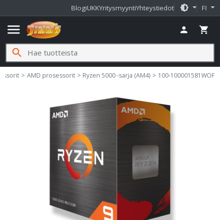
brightness_medium
Blogi
UKK
Yritysmyynti
Yhteystiedot
FI
menu
person
shopping_cart
search
essorit
AMD prosessorit
Ryzen 5000 -sarja (AM4)
100-100001581WOF