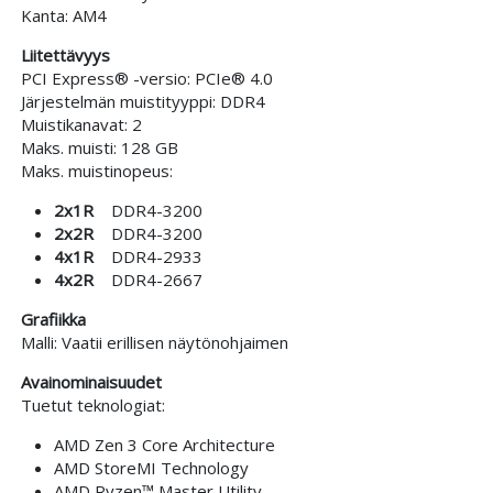
Kanta: AM4
Liitettävyys
PCI Express® -versio: PCIe® 4.0
Järjestelmän muistityyppi: DDR4
Muistikanavat: 2
Maks. muisti: 128 GB
Maks. muistinopeus:
2x1R
DDR4-3200
2x2R
DDR4-3200
4x1R
DDR4-2933
4x2R
DDR4-2667
Grafiikka
Malli: Vaatii erillisen näytönohjaimen
Avainominaisuudet
Tuetut teknologiat:
AMD Zen 3 Core Architecture
AMD StoreMI Technology
AMD Ryzen™ Master Utility