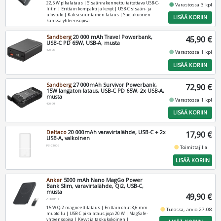
22,5 W pikalataus | Sisäänrakennettu taitettava USB-C-
fiber_manual_record
Varastossa 3 kpl
liitin | Erittäin kompakti ja kevyt | USB-C sisään- ja
ulostulo | Kaksisuuntainen lataus | Suojakuorien
LISÄÄ KORIIN
kanssa yhteensopiva
Sandberg
20 000 mAh Travel Powerbank,
45,90 €
USB-C PD 65W, USB-A, musta
420-95
fiber_manual_record
Varastossa 1 kpl
LISÄÄ KORIIN
Sandberg
27 000mAh Survivor Powerbank,
72,90 €
15W langaton lataus, USB-C PD 65W, 2x USB-A,
musta
fiber_manual_record
Varastossa 1 kpl
420-99
LISÄÄ KORIIN
Deltaco
20 000mAh varavirtalähde, USB-C + 2x
17,90 €
USB-A, valkoinen
PB-C1006
fiber_manual_record
Toimittajilla
LISÄÄ KORIIN
Anker
5000 mAh Nano MagGo Power
Bank Slim, varavirtalähde, Qi2, USB-C,
musta
49,90 €
A1665H11
15 W Qi2 magneettilataus | Erittäin ohut 8,6 mm
fiber_manual_record
Tulossa, arvio 27.08
muotoilu | USB-C pikalataus jopa 20 W | MagSafe-
yhteensopiva | Kevyt ja taskukokoinen |