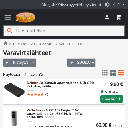
brightness_medium
Blogi
UKK
Yritysmyynti
Yhteystiedot
FI
menu
person
shopping_cart
search
Jimms.fi
home
Tarvikkeet
Lataus/ Virta
Varavirtalähteet
Varavirtalähteet
sort
Pisteytys
filter_list
SUODATA
apps
grid_view
table_rows
Näytetään
:
1 - 25 / 85
Deltaco
20 000mAh varavirtalähde, USB-C PD +
19,90 €
2x USB-A, musta
PB-C1008
fiber_manual_record
Varastossa
star
star
star
star
star
(1)
LISÄÄ KORIIN
Verbatim
27 000mAh Charge ‘n’ Go
varavirtalähde, 2x USB-C PD 3.1 140W,
USB-A 18W, hopea
V32269
69,90 €
92,90 €
Jopa 3 laitteen samanaikainen lataus |