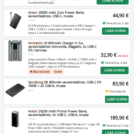
LISÄÄ KORIIN
Lentokonehyväksytty
Anker
20000 mAh Zolo Power Bank,
44,90 €
varavirtalähde, USB-C, musta
A110EH11
fiber_manual_record
Varastossa 2 kpl
22,5 W pikalataus | Sisäänrakennettu USB-C-kaapeli +
USB-C + USB-A | Lataa jopa 3 laitetta | Pass-through-
LISÄÄ KORIIN
lataus | Lentokonehyväksytty
Verbatim
10 000mAh Charge 'n' Go,
varavirtalähde telineellä, Magsafe, 2x USB-C
PD, harmaa
32,90 €
V32272
50,90 €
Lataa samalla iPhone + Watch + AirPods | 10000 mAh |
fiber_manual_record
Varastossa 4 kpl
MagSafe-yhteensopiva langaton lataus ja 2x integroitu
USB-C-kaapeli | Jopa 22,5 W PD-pikalataus
LISÄÄ KORIIN
Back to School
Outlet
local_offer
Sandberg
38 400mAh varavirtalähde, USB-C PD
83,90 €
100W + 2x USB-A, musta
420-63
fiber_manual_record
Toimittajilla
LISÄÄ KORIIN
Anker
26250 mAh Prime Power Bank,
varavirtalähde, 2x USB-C, USB-A, musta
189,90 €
A110AH11
250 W monilaitelataus | USB Power Delivery 3.1 | Jopa 140
fiber_manual_record
Varastossa 2 kpl
W per USB‑C‑portti | Bluetooth‑sovellusohjaus ja
reaaliaikaiset tehotiedot | Nopea 37 min
LISÄÄ KORIIN