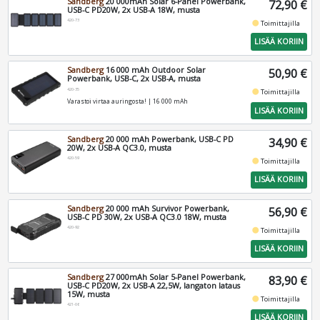
Sandberg
20 000mAh Solar 6-Panel Powerbank,
72,90 €
USB-C PD20W, 2x USB-A 18W, musta
420-73
fiber_manual_record
Toimittajilla
LISÄÄ KORIIN
Sandberg
16 000 mAh Outdoor Solar
50,90 €
Powerbank, USB-C, 2x USB-A, musta
420-35
fiber_manual_record
Toimittajilla
Varastoi virtaa auringosta! | 16 000 mAh
LISÄÄ KORIIN
Sandberg
20 000 mAh Powerbank, USB-C PD
34,90 €
20W, 2x USB-A QC3.0, musta
420-59
fiber_manual_record
Toimittajilla
LISÄÄ KORIIN
Sandberg
20 000 mAh Survivor Powerbank,
56,90 €
USB-C PD 30W, 2x USB-A QC3.0 18W, musta
420-92
fiber_manual_record
Toimittajilla
LISÄÄ KORIIN
Sandberg
27 000mAh Solar 5-Panel Powerbank,
83,90 €
USB-C PD20W, 2x USB-A 22,5W, langaton lataus
15W, musta
fiber_manual_record
Toimittajilla
421-06
LISÄÄ KORIIN