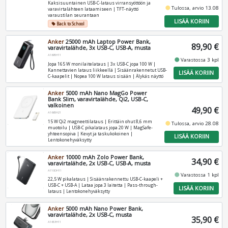
Kaksisuuntainen USB-C-lataus virransyöttöön ja
fiber_manual_record
Tulossa, arvio 13.08
varavirtalähteen lataamiseen | TFT-näyttö
varaustilan seurantaan
LISÄÄ KORIIN
Back to School
local_offer
Anker
25000 mAh Laptop Power Bank,
89,90 €
varavirtalähde, 3x USB-C, USB-A, musta
A1695H11
fiber_manual_record
Varastossa 3 kpl
Jopa 165 W monilaitelataus | 3x USB-C jopa 100 W |
Kannettavien lataus liikkeellä | Sisäänrakennetut USB-
LISÄÄ KORIIN
C-kaapelit | Nopea 100 W lataus sisään | Älykäs näyttö
Anker
5000 mAh Nano MagGo Power
Bank Slim, varavirtalähde, Qi2, USB-C,
valkoinen
49,90 €
A1665H21
15 W Qi2 magneettilataus | Erittäin ohut 8,6 mm
fiber_manual_record
Tulossa, arvio 28.08
muotoilu | USB-C pikalataus jopa 20 W | MagSafe-
yhteensopiva | Kevyt ja taskukokoinen |
LISÄÄ KORIIN
Lentokonehyväksytty
Anker
10000 mAh Zolo Power Bank,
34,90 €
varavirtalähde, 2x USB-C, USB-A, musta
A110DH11
fiber_manual_record
Varastossa 1 kpl
22,5 W pikalataus | Sisäänrakennettu USB-C-kaapeli +
USB-C + USB-A | Lataa jopa 3 laitetta | Pass-through-
LISÄÄ KORIIN
lataus | Lentokonehyväksytty
Anker
5000 mAh Nano Power Bank,
varavirtalähde, 2x USB-C, musta
35,90 €
A1653H11