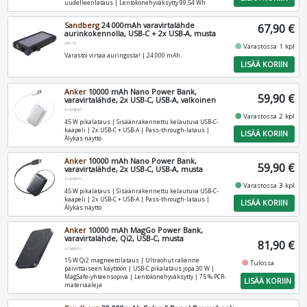
uudelleenlataus | Lentokonehyväksytty 99,54 Wh
Sandberg
24 000mAh varavirtalähde
67,90 €
aurinkokennolla, USB-C + 2x USB-A, musta
420-38
fiber_manual_record
Varastossa 1 kpl
Varastoi virtaa auringosta! | 24 000 mAh
LISÄÄ KORIIN
Anker
10000 mAh Nano Power Bank,
59,90 €
varavirtalähde, 2x USB-C, USB-A, valkoinen
A1638H21
fiber_manual_record
Varastossa 2 kpl
45 W pikalataus | Sisäänrakennettu kelautuva USB-C-
kaapeli | 2x USB-C + USB-A | Pass-through-lataus |
LISÄÄ KORIIN
Älykäs näyttö
Anker
10000 mAh Nano Power Bank,
59,90 €
varavirtalähde, 2x USB-C, USB-A, musta
A1638H11
fiber_manual_record
Varastossa 3 kpl
45 W pikalataus | Sisäänrakennettu kelautuva USB-C-
kaapeli | 2x USB-C + USB-A | Pass-through-lataus |
LISÄÄ KORIIN
Älykäs näyttö
Anker
10000 mAh MagGo Power Bank,
varavirtalähde, Qi2, USB-C, musta
81,90 €
A1664H11
15 W Qi2 magneettilataus | Ultraohut rakenne
fiber_manual_record
Tulossa
päivittäiseen käyttöön | USB-C pikalataus jopa 30 W |
MagSafe-yhteensopiva | Lentokonehyväksytty | 75 % PCR-
LISÄÄ KORIIN
materiaaleja