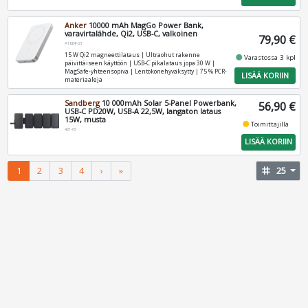
Anker
10000 mAh MagGo Power Bank,
varavirtalähde, Qi2, USB-C, valkoinen
79,90 €
A1664H21
15 W Qi2 magneettilataus | Ultraohut rakenne
fiber_manual_record
Varastossa 3 kpl
päivittäiseen käyttöön | USB-C pikalataus jopa 30 W |
MagSafe-yhteensopiva | Lentokonehyväksytty | 75 % PCR-
LISÄÄ KORIIN
materiaaleja
Sandberg
10 000mAh Solar 5-Panel Powerbank,
56,90 €
USB-C PD20W, USB-A 22,5W, langaton lataus
15W, musta
fiber_manual_record
Toimittajilla
421-05
LISÄÄ KORIIN
1
2
3
4
›
»
tag
25