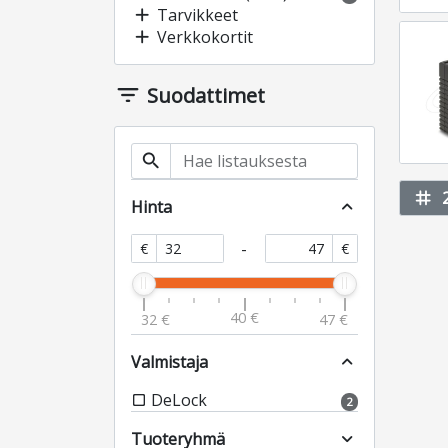
add
Tarvikkeet
add
Verkkokortit
filter_list
Suodattimet
search
tag
Hinta
expand_less
-
€
€
40 €
32 €
47 €
Valmistaja
expand_less
DeLock
check_box_outline_blank
2
Tuoteryhmä
expand_more