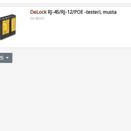
DeLock
RJ-45/RJ-12/POE -testeri, musta
DE-86107
25