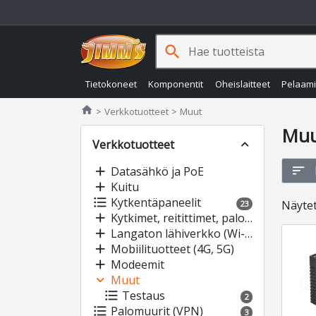
search
Tietokoneet
Komponentit
Oheislaitteet
Pelaam
Jimms.fi
home
Verkkotuotteet
Muut
Mu
Verkkotuotteet
expand_less
sort
add
Datasähkö ja PoE
add
Kuitu
format_list_bulleted
Kytkentäpaneelit
Näyte
23
add
Kytkimet, reitittimet, palomuurit
add
Langaton lähiverkko (Wi-Fi)
add
Mobiilituotteet (4G, 5G)
add
Modeemit
expand_more
Muut
format_list_bulleted
Testaus
2
format_list_bulleted
Palomuurit (VPN)
3