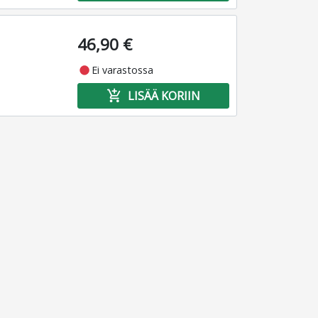
46,90 €
fiber_manual_record
Ei varastossa
add_shopping_cart
LISÄÄ KORIIN