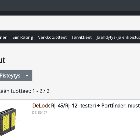
inen
Sim Racing
Verkkotuotteet
Tarvikkeet
Jäähdytys- ja erikoistu
ut
Pisteytys
tään
tuotteet
:
1 - 2 / 2
DeLock
RJ-45/RJ-12 -testeri + Portfinder, mus
DE-86407