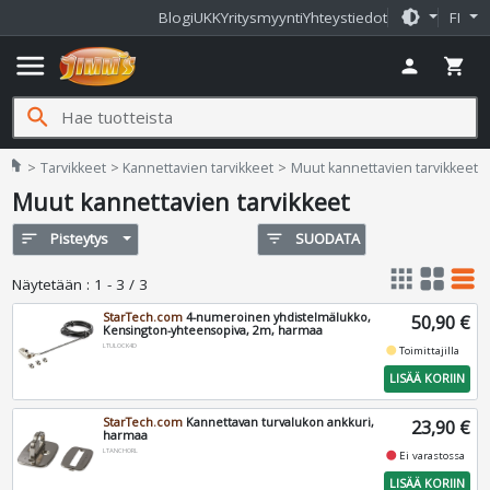
brightness_medium
Blogi
UKK
Yritysmyynti
Yhteystiedot
FI
menu
person
shopping_cart
search
Jimms.fi
home
Tarvikkeet
Kannettavien tarvikkeet
Muut kannettavien tarvikkeet
Muut kannettavien tarvikkeet
sort
Pisteytys
filter_list
SUODATA
apps
grid_view
table_rows
Näytetään
:
1 - 3 / 3
StarTech.com
4-numeroinen yhdistelmälukko,
50,90 €
Kensington-yhteensopiva, 2m, harmaa
LTULOCK4D
fiber_manual_record
Toimittajilla
LISÄÄ KORIIN
StarTech.com
Kannettavan turvalukon ankkuri,
23,90 €
harmaa
LTANCHORL
fiber_manual_record
Ei varastossa
LISÄÄ KORIIN