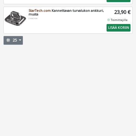
StarTech.com
Kannettavan turvalukon ankkuri,
23,90 €
musta
LTANCHOR
fiber_manual_record
Toimittajilla
LISÄÄ KORIIN
tag
25