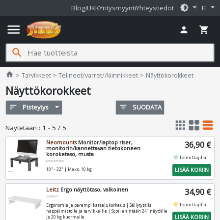
brightness_medium
Blogi
UKK
Yritysmyynti
Yhteystiedot
FI
menu
person
shopping_cart
search
Jimms.fi
home
Tarvikkeet
Telineet/varret//kiinnikkeet
Näyttökorokkeet
Näyttökorokkeet
sort
Pisteytys
filter_list
SUODATA
apps
grid_view
table_rows
Näytetään
:
1 - 5 / 5
Neomounts
Monitor/laptop riser,
36,90 €
monitorin/kannettavan tietokoneen
koroketaso, musta
fiber_manual_record
Toimittajilla
NSMONITOR20
LISÄÄ KORIIN
10" - 32" | Maks. 10 kg
Leitz
Ergo näyttötaso, valkoinen
34,90 €
64340001
fiber_manual_record
Toimittajilla
Ergonomia ja parempi katselukorkeus | Säilytystila
näppäimistölle ja tarvikkeille | Sopii enintään 24" näytöille
LISÄÄ KORIIN
ja 20 kg kuormalle