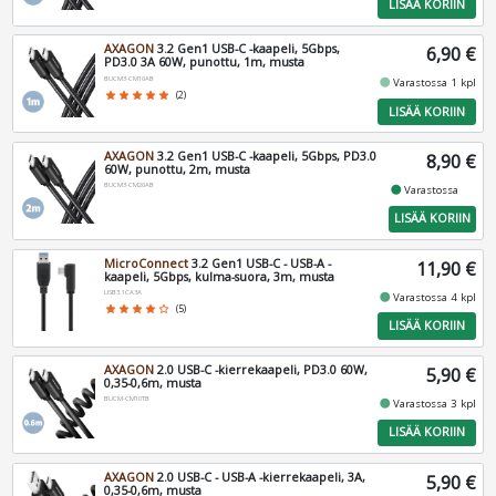
LISÄÄ KORIIN
AXAGON
3.2 Gen1 USB-C -kaapeli, 5Gbps,
6,90 €
PD3.0 3A 60W, punottu, 1m, musta
BUCM3-CM10AB
fiber_manual_record
Varastossa 1 kpl
star
star
star
star
star
(2)
LISÄÄ KORIIN
AXAGON
3.2 Gen1 USB-C -kaapeli, 5Gbps, PD3.0
8,90 €
60W, punottu, 2m, musta
BUCM3-CM20AB
fiber_manual_record
Varastossa
LISÄÄ KORIIN
MicroConnect
3.2 Gen1 USB-C - USB-A -
11,90 €
kaapeli, 5Gbps, kulma-suora, 3m, musta
USB3.1CA3A
fiber_manual_record
Varastossa 4 kpl
star
star
star
star
star_border
(5)
LISÄÄ KORIIN
AXAGON
2.0 USB-C -kierrekaapeli, PD3.0 60W,
5,90 €
0,35-0,6m, musta
BUCM-CM10TB
fiber_manual_record
Varastossa 3 kpl
LISÄÄ KORIIN
AXAGON
2.0 USB-C - USB-A -kierrekaapeli, 3A,
5,90 €
0,35-0,6m, musta