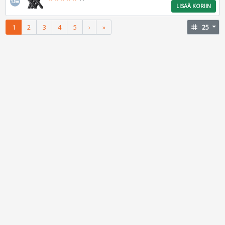
LISÄÄ KORIIN
1
2
3
4
5
›
»
tag
25