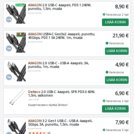
AXAGON
2.0 USB-C -kaapeli, PD3.1 240W,
8,90 €
punottu, 1,5m, musta
BUCM2-CM15AB
fiber_manual_record
Varastossa 2 kpl
LISÄÄ KORIIN
AXAGON
USB4-C Gen3x2 -kaapeli, punottu,
21,90 €
40Gbps, PD3.1 5A 240W, 1m, musta
BUCM4X-CM10AB
fiber_manual_record
Varastossa
LISÄÄ KORIIN
AXAGON
2.0 USB-C - USB-A -kaapeli, 3A,
4,90 €
punottu, 1m, musta
BUCM-AM10AB
fiber_manual_record
Varastossa
LISÄÄ KORIIN
Deltaco
2.0 USB-C -kaapeli, SPR PD3.0 60W,
6,90 €
1,5m, valkoinen
USBC-2015WI
fiber_manual_record
Varastossa 2 kpl
Kaapelitarpeesi täyttää Deltaco!
LISÄÄ KORIIN
AXAGON
3.2 Gen1 USB-C - USB-A -kaapeli,
7,90 €
5Gbps, 3A, punottu, 1,5m, musta
BUCM3-AM15AB
fiber_manual_record
Varastossa 3 kpl
star
star
star
star
star_half
(4)