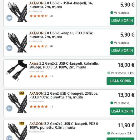
AXAGON
2.0 USB-C - USB-A -kaapeli, 3A,
5,90 €
punottu, 2m, musta
BUCM-AM20AB
fiber_manual_record
Varastossa
star
star
star
star
star_half
(3)
LISÄÄ KORIIN
AXAGON
2.0 USB-C -kaapeli, PD3.0 60W,
5,90 €
punottu, 2m, musta
BUCM-CM20AB
fiber_manual_record
Varastossa
star
star
star
star
star_border
(4)
LISÄÄ KORIIN
Akasa
3.2 Gen2x2 USB-C -kaapeli, kulmalla,
18,90 €
20Gbps, PD3.0 5A 100W, 2m, musta
AK-CBUB66-20BK
fiber_manual_record
Varastossa 1 kpl
star
star
star
star
star
(1)
LISÄÄ KORIIN
AXAGON
3.2 Gen2 USB-C -kaapeli, 20Gbps,
13,90 €
PD3.0 100W, punottu, 1m, musta
BUCM32-CM10AB
fiber_manual_record
Varastossa
star
star
star
star
star
(1)
LISÄÄ KORIIN
AXAGON
3.2 Gen2x2 USB-C -kaapeli, PD3.0
11,90 €
100W, punottu, 0,5m, musta
BUCM32-CM05AB
fiber_manual_record
Varastossa 2 kpl