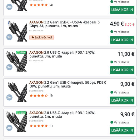
BUCM3-AM20AB
fiber_manual_record
Varastossa
star
star
star
star
star
(4)
LISÄÄ KORIIN
AXAGON
3.2 Gen1 USB-C - USB-A -kaapeli, 5
4,90 €
6,90 €
Gbps, 3A, punottu, 1m, musta
BUCM3-AM10AB
fiber_manual_record
Varastossa
Back to School
local_offer
LISÄÄ KORIIN
AXAGON
2.0 USB-C -kaapeli, PD3.1 240W,
11,90 €
punottu, 3m, musta
BUCM2-CM30AB
fiber_manual_record
Varastossa
LISÄÄ KORIIN
AXAGON
3.2 Gen1 USB-C -kaapeli, 5Gbps, PD3.0
9,90 €
60W, punottu, 3m, musta
BUCM3-CM30AB
fiber_manual_record
Varastossa
star
star
star
star
star_half
(4)
LISÄÄ KORIIN
AXAGON
2.0 USB-C -kaapeli, PD3.1 240W,
9,90 €
punottu, 2m, musta
BUCM2-CM20AB
fiber_manual_record
Varastossa
star
star
star
star
star
(1)
LISÄÄ KORIIN