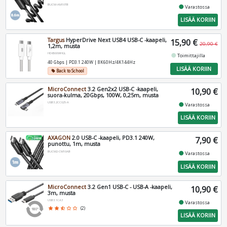
BUCM-AM10TB
fiber_manual_record
Varastossa
LISÄÄ KORIIN
Targus
HyperDrive Next USB4 USB-C -kaapeli,
15,90 €
20,90 €
1,2m, musta
HD6500WHGL
fiber_manual_record
Toimittajilla
40 Gbps | PD3.1 240W | 8K60Hz/4K144Hz
LISÄÄ KORIIN
Back to School
local_offer
MicroConnect
3.2 Gen2x2 USB-C -kaapeli,
10,90 €
suora-kulma, 20Gbps, 100W, 0,25m, musta
USB3.2CC025-A
fiber_manual_record
Varastossa
LISÄÄ KORIIN
AXAGON
2.0 USB-C -kaapeli, PD3.1 240W,
7,90 €
punottu, 1m, musta
BUCM2-CM10AB
fiber_manual_record
Varastossa
LISÄÄ KORIIN
MicroConnect
3.2 Gen1 USB-C - USB-A -kaapeli,
10,90 €
3m, musta
USB3.1CA3
fiber_manual_record
Varastossa
star
star
star_half
star_border
star_border
(2)
LISÄÄ KORIIN