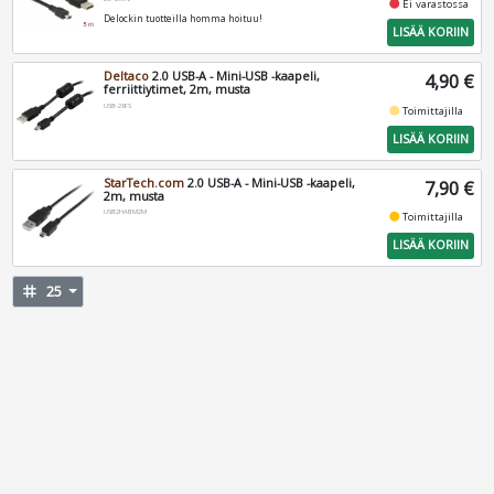
fiber_manual_record
Ei varastossa
Delockin tuotteilla homma hoituu!
LISÄÄ KORIIN
Deltaco
2.0 USB-A - Mini-USB -kaapeli,
4,90 €
ferriittiytimet, 2m, musta
USB-26FS
fiber_manual_record
Toimittajilla
LISÄÄ KORIIN
StarTech.com
2.0 USB-A - Mini-USB -kaapeli,
7,90 €
2m, musta
USB2HABM2M
fiber_manual_record
Toimittajilla
LISÄÄ KORIIN
tag
25