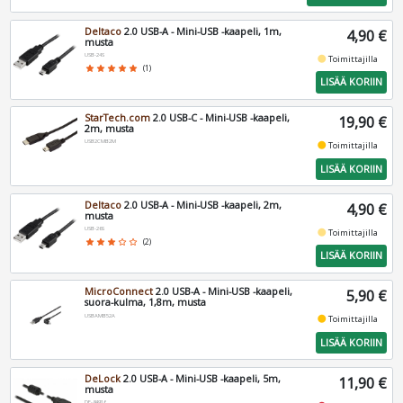
Deltaco
2.0 USB-A - Mini-USB -kaapeli, 1m,
4,90 €
musta
USB-24S
fiber_manual_record
Toimittajilla
star
star
star
star
star
(1)
LISÄÄ KORIIN
StarTech.com
2.0 USB-C - Mini-USB -kaapeli,
19,90 €
2m, musta
USB2CMB2M
fiber_manual_record
Toimittajilla
LISÄÄ KORIIN
Deltaco
2.0 USB-A - Mini-USB -kaapeli, 2m,
4,90 €
musta
USB-26S
fiber_manual_record
Toimittajilla
star
star
star
star_border
star_border
(2)
LISÄÄ KORIIN
MicroConnect
2.0 USB-A - Mini-USB -kaapeli,
5,90 €
suora-kulma, 1,8m, musta
USBAMB52A
fiber_manual_record
Toimittajilla
LISÄÄ KORIIN
DeLock
2.0 USB-A - Mini-USB -kaapeli, 5m,
11,90 €
musta
DE-84916