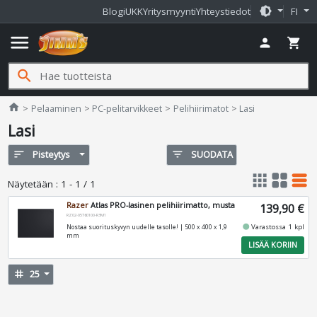
brightness_medium
Blogi
UKK
Yritysmyynti
Yhteystiedot
FI
menu
person
shopping_cart
search
Jimms.fi
home
Pelaaminen
PC-pelitarvikkeet
Pelihiirimatot
Lasi
Lasi
sort
Pisteytys
filter_list
SUODATA
apps
grid_view
table_rows
Näytetään
:
1 - 1 / 1
Razer
Atlas PRO-lasinen pelihiirimatto, musta
139,90 €
RZ02-05760100-R3M1
fiber_manual_record
Varastossa 1 kpl
Nostaa suorituskyvyn uudelle tasolle! | 500 x 400 x 1,9
mm
LISÄÄ KORIIN
tag
25