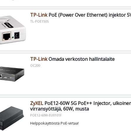
TP-Link
PoE (Power Over Ethernet) injektor 5
TL-POE150S
TP-Link
Omada verkoston hallintalaite
OC200
ZyXEL
PoE12-60W 5G PoE++ Injector, ulkoine
virransyöttäjä, 60W, musta
POE12-60W-EU0101F
Helppokäyttöistä PoE-virtaa!