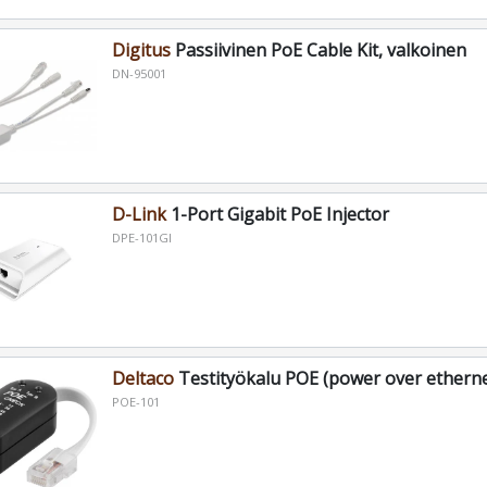
Digitus
Passiivinen PoE Cable Kit, valkoinen
DN-95001
D-Link
1-Port Gigabit PoE Injector
DPE-101GI
Deltaco
Testityökalu POE (power over etherne
POE-101