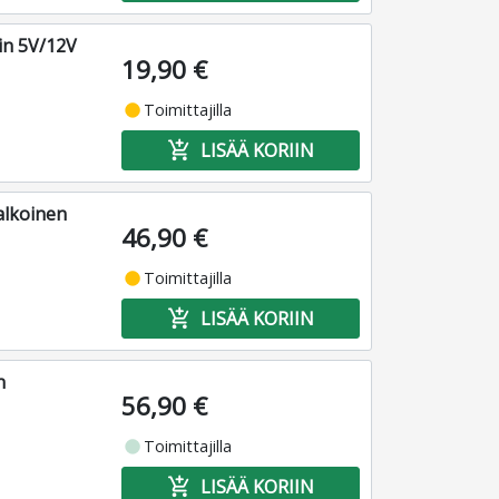
in 5V/12V
19,90 €
fiber_manual_record
Toimittajilla
add_shopping_cart
LISÄÄ KORIIN
alkoinen
46,90 €
fiber_manual_record
Toimittajilla
add_shopping_cart
LISÄÄ KORIIN
n
56,90 €
fiber_manual_record
Toimittajilla
add_shopping_cart
LISÄÄ KORIIN