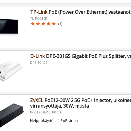
TP-Link
PoE (Power Over Ethernet) vastaanot
TL-POE10R
star
star
star
star
star
(1)
D-Link
DPE-301GS Gigabit PoE Plus Splitter, v
DPE-301GS
ZyXEL
PoE12-30W 2.5G PoE+ Injector, ulkoine
virransyöttäjä, 30W, musta
POE12-30W-EU0101F
Helppokäyttöistä PoE-virtaa!