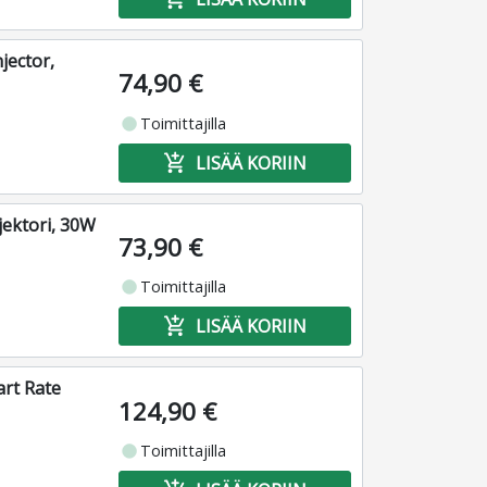
jector,
74,90 €
fiber_manual_record
Toimittajilla
add_shopping_cart
LISÄÄ KORIIN
jektori, 30W
73,90 €
fiber_manual_record
Toimittajilla
add_shopping_cart
LISÄÄ KORIIN
rt Rate
124,90 €
fiber_manual_record
Toimittajilla