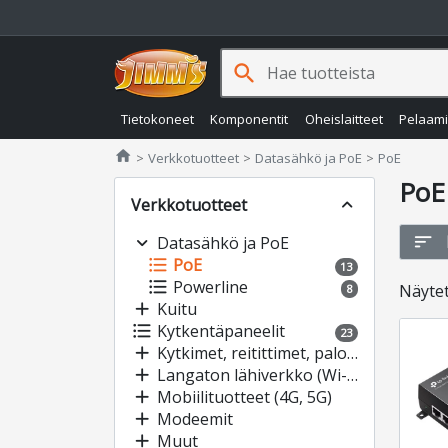
search
Tietokoneet
Komponentit
Oheislaitteet
Pelaam
Jimms.fi
home
Verkkotuotteet
Datasähkö ja PoE
PoE
PoE
Verkkotuotteet
expand_less
sort
expand_more
Datasähkö ja PoE
format_list_bulleted
PoE
13
format_list_bulleted
Powerline
Näyte
8
add
Kuitu
format_list_bulleted
Kytkentäpaneelit
23
add
Kytkimet, reitittimet, palomuurit
add
Langaton lähiverkko (Wi-Fi)
add
Mobiilituotteet (4G, 5G)
add
Modeemit
add
Muut