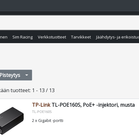
inen
Sim Racing
Verkkotuotteet
Tarvikkeet
Jäähdytys- ja erikoistu
Pisteytys
tään
tuotteet
:
1 - 13 / 13
TP-Link
TL-POE160S, PoE+ -injektori, musta
TL-POE160S
2 x Gigabit -portti