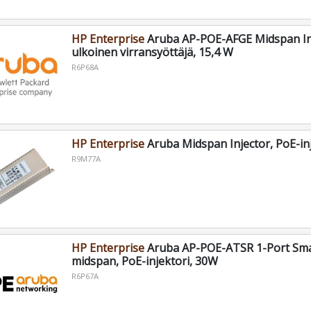
HP Enterprise
Aruba AP-POE-AFGE Midspan In
ulkoinen virransyöttäjä, 15,4 W
R6P68A
HP Enterprise
Aruba Midspan Injector, PoE-in
R9M77A
HP Enterprise
Aruba AP-POE-ATSR 1-Port Sma
midspan, PoE-injektori, 30W
R6P67A