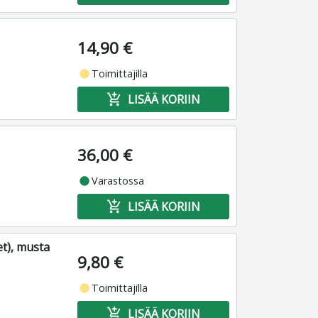
14,90 €
fiber_manual_record
Toimittajilla
add_shopping_cart
LISÄÄ KORIIN
36,00 €
fiber_manual_record
Varastossa
add_shopping_cart
LISÄÄ KORIIN
t), musta
9,80 €
fiber_manual_record
Toimittajilla
add_shopping_cart
LISÄÄ KORIIN