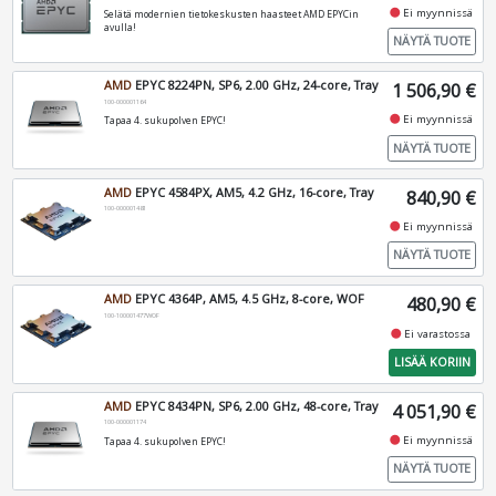
fiber_manual_record
Ei myynnissä
Selätä modernien tietokeskusten haasteet AMD EPYCin
avulla!
NÄYTÄ TUOTE
AMD
EPYC 8224PN, SP6, 2.00 GHz, 24-core, Tray
1 506,90 €
100-000001164
fiber_manual_record
Ei myynnissä
Tapaa 4. sukupolven EPYC!
NÄYTÄ TUOTE
AMD
EPYC 4584PX, AM5, 4.2 GHz, 16-core, Tray
840,90 €
100-000001481
fiber_manual_record
Ei myynnissä
NÄYTÄ TUOTE
AMD
EPYC 4364P, AM5, 4.5 GHz, 8-core, WOF
480,90 €
100-100001477WOF
fiber_manual_record
Ei varastossa
LISÄÄ KORIIN
AMD
EPYC 8434PN, SP6, 2.00 GHz, 48-core, Tray
4 051,90 €
100-000001174
fiber_manual_record
Ei myynnissä
Tapaa 4. sukupolven EPYC!
NÄYTÄ TUOTE