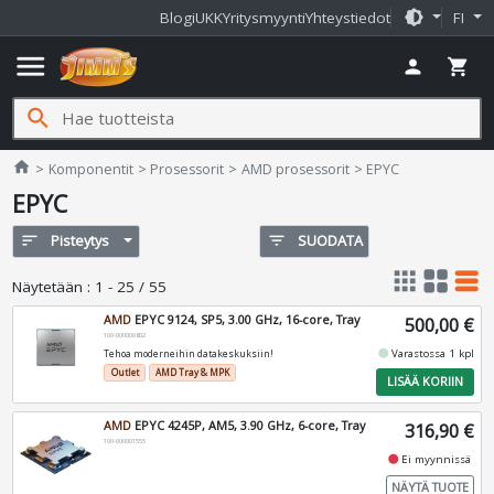
brightness_medium
Blogi
UKK
Yritysmyynti
Yhteystiedot
FI
menu
person
shopping_cart
search
Jimms.fi
home
Komponentit
Prosessorit
AMD prosessorit
EPYC
EPYC
sort
Pisteytys
filter_list
SUODATA
apps
grid_view
table_rows
Näytetään
:
1 - 25 / 55
AMD
EPYC 9124, SP5, 3.00 GHz, 16-core, Tray
500,00 €
100-000000802
fiber_manual_record
Varastossa 1 kpl
Tehoa moderneihin datakeskuksiin!
Outlet
AMD Tray & MPK
LISÄÄ KORIIN
AMD
EPYC 4245P, AM5, 3.90 GHz, 6-core, Tray
316,90 €
100-000001555
fiber_manual_record
Ei myynnissä
NÄYTÄ TUOTE