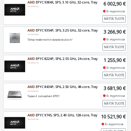
AMD
EPYC 9384X, SP5, 3.10 GHz, 32-core, Tray
6 002,90 €
100-000001256
fiber_manual_record
Ei myynnissä
NÄYTÄ TUOTE
AMD
EPYC 9354P, SP5, 3.25 GHz, 32-core, Tray
3 266,90 €
100-000000805
fiber_manual_record
Ei myynnissä
Tehoa moderneihin datakeskuksiin!
NÄYTÄ TUOTE
AMD
EPYC 8224P, SP6, 2.55 GHz, 24-core, Tray
1 255,90 €
100-000001134
fiber_manual_record
Ei myynnissä
NÄYTÄ TUOTE
AMD
EPYC 8434P, SP6, 2.50 GHz, 48-core, Tray
3 681,90 €
100-000000877
fiber_manual_record
Ei myynnissä
Tapaa 4. sukupolven EPYC!
NÄYTÄ TUOTE
AMD
EPYC 9745, SP5, 2.40 GHz, 128-core, Tray
10 521,90 €
100-000001460
fiber_manual_record
Ei myynnissä