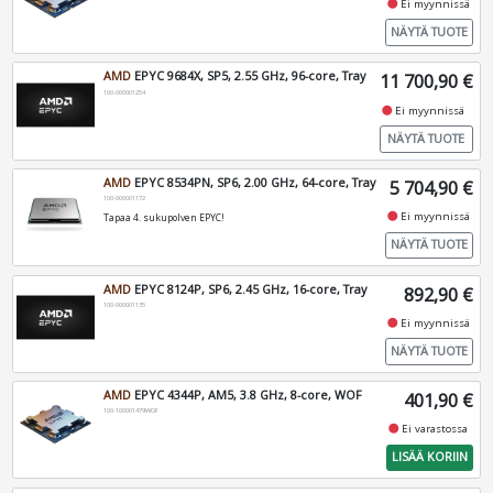
fiber_manual_record
Ei myynnissä
NÄYTÄ TUOTE
AMD
EPYC 9684X, SP5, 2.55 GHz, 96-core, Tray
11 700,90 €
100-000001254
fiber_manual_record
Ei myynnissä
NÄYTÄ TUOTE
AMD
EPYC 8534PN, SP6, 2.00 GHz, 64-core, Tray
5 704,90 €
100-000001172
fiber_manual_record
Ei myynnissä
Tapaa 4. sukupolven EPYC!
NÄYTÄ TUOTE
AMD
EPYC 8124P, SP6, 2.45 GHz, 16-core, Tray
892,90 €
100-000001135
fiber_manual_record
Ei myynnissä
NÄYTÄ TUOTE
AMD
EPYC 4344P, AM5, 3.8 GHz, 8-core, WOF
401,90 €
100-100001479WOF
fiber_manual_record
Ei varastossa
LISÄÄ KORIIN