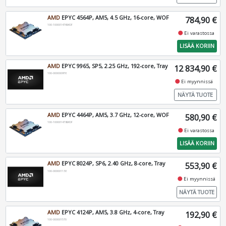
AMD
EPYC 4564P, AM5, 4.5 GHz, 16-core, WOF
784,90 €
100-100001476WOF
fiber_manual_record
Ei varastossa
LISÄÄ KORIIN
AMD
EPYC 9965, SP5, 2.25 GHz, 192-core, Tray
12 834,90 €
100-000000976
fiber_manual_record
Ei myynnissä
NÄYTÄ TUOTE
AMD
EPYC 4464P, AM5, 3.7 GHz, 12-core, WOF
580,90 €
100-100001478WOF
fiber_manual_record
Ei varastossa
LISÄÄ KORIIN
AMD
EPYC 8024P, SP6, 2.40 GHz, 8-core, Tray
553,90 €
100-000001136
fiber_manual_record
Ei myynnissä
NÄYTÄ TUOTE
AMD
EPYC 4124P, AM5, 3.8 GHz, 4-core, Tray
192,90 €
100-000001570