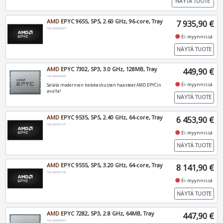
NÄYTÄ TUOTE
AMD
EPYC 9655, SP5, 2.60 GHz, 96-core, Tray
7 935,90 €
100-000000674
fiber_manual_record
Ei myynnissä
NÄYTÄ TUOTE
AMD
EPYC 7302, SP3, 3.0 GHz, 128MB, Tray
449,90 €
100-000000043
fiber_manual_record
Ei myynnissä
Selätä modernien tietokeskusten haasteet AMD EPYCin
avulla!
NÄYTÄ TUOTE
AMD
EPYC 9535, SP5, 2.40 GHz, 64-core, Tray
6 453,90 €
100-000001147
fiber_manual_record
Ei myynnissä
NÄYTÄ TUOTE
AMD
EPYC 9555, SP5, 3.20 GHz, 64-core, Tray
8 141,90 €
100-000001142
fiber_manual_record
Ei myynnissä
NÄYTÄ TUOTE
AMD
EPYC 7282, SP3, 2.8 GHz, 64MB, Tray
447,90 €
100-000000078