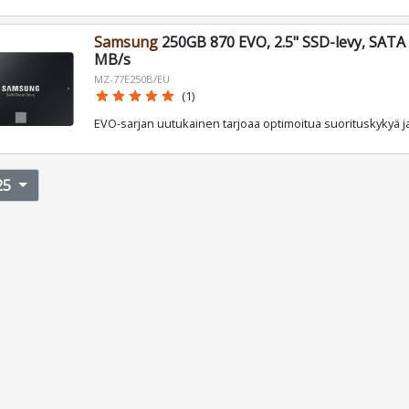
Samsung
250GB 870 EVO, 2.5" SSD-levy, SATA I
MB/s
MZ-77E250B/EU
star
star
star
star
star
(1)
EVO-sarjan uutukainen tarjoaa optimoitua suorituskykyä ja
25