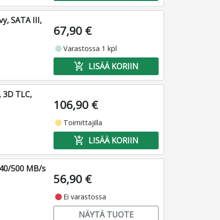
y, SATA III,
67,90 €
fiber_manual_record
Varastossa 1 kpl
add_shopping_cart
LISÄÄ KORIIN
, 3D TLC,
106,90 €
fiber_manual_record
Toimittajilla
add_shopping_cart
LISÄÄ KORIIN
 540/500 MB/s
56,90 €
fiber_manual_record
Ei varastossa
NÄYTÄ TUOTE