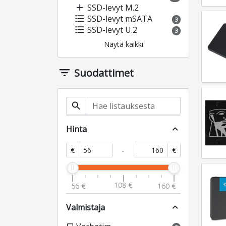
add
SSD-levyt M.2
format_list_bulleted
SSD-levyt mSATA
3
format_list_bulleted
SSD-levyt U.2
3
Näytä kaikki
filter_list
Suodattimet
search
Hinta
expand_less
-
€
€
108 €
56 €
160 €
Valmistaja
expand_less