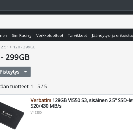
inen
Sim Racing
Verkkotuotteet
Tarvikkeet
Jäähdytys- ja erikoistu
 2.5"
120 - 299GB
 - 299GB
Pisteytys
tään
tuotteet
:
1 - 5 / 5
Verbatim
128GB Vi550 S3, sisäinen 2.5" SSD-lev
520/430 MB/s
V49350