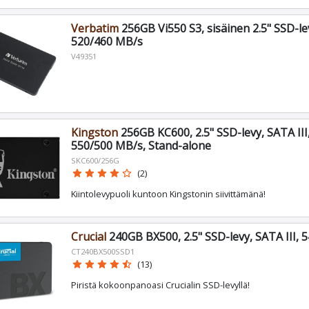
Verbatim
256GB Vi550 S3, sisäinen 2.5" SSD-lev
520/460 MB/s
V49351
Kingston
256GB KC600, 2.5" SSD-levy, SATA III
550/500 MB/s, Stand-alone
SKC600/256G
star
star
star
star
star_border
(2)
Kiintolevypuoli kuntoon Kingstonin siivittämänä!
Crucial
240GB BX500, 2.5" SSD-levy, SATA III,
CT240BX500SSD1
star
star
star
star
star_half
(13)
Piristä kokoonpanoasi Crucialin SSD-levyllä!