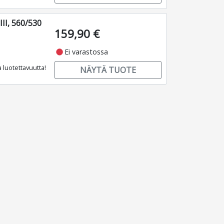
II, 560/530
159,90 €
fiber_manual_record
Ei varastossa
 luotettavuutta!
NÄYTÄ TUOTE