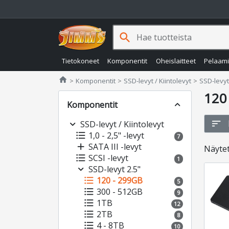
search
Tietokoneet
Komponentit
Oheislaitteet
Pelaam
Jimms.fi
home
Komponentit
SSD-levyt / Kiintolevyt
SSD-levyt
120
Komponentit
expand_less
sort
expand_more
SSD-levyt / Kiintolevyt
format_list_bulleted
1,0 - 2,5" -levyt
7
add
SATA III -levyt
Näyte
format_list_bulleted
SCSI -levyt
1
expand_more
SSD-levyt 2.5"
format_list_bulleted
120 - 299GB
5
format_list_bulleted
300 - 512GB
9
format_list_bulleted
1TB
12
format_list_bulleted
2TB
8
format_list_bulleted
4 - 8TB
10