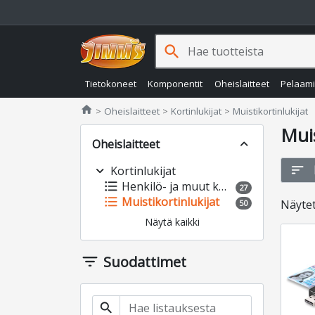
search
Tietokoneet
Komponentit
Oheislaitteet
Pelaam
Jimms.fi
home
Oheislaitteet
Kortinlukijat
Muistikortinlukijat
Muis
Oheislaitteet
expand_less
sort
expand_more
Kortinlukijat
format_list_bulleted
Henkilö- ja muut korttilukijat
27
format_list_bulleted
Muistikortinlukijat
Näyte
50
Näytä kaikki
filter_list
Suodattimet
search