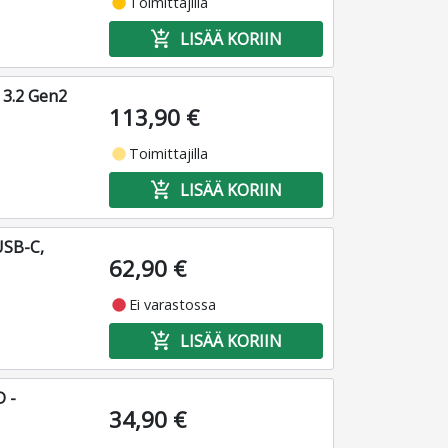
fiber_manual_record
Toimittajilla
add_shopping_cart
LISÄÄ KORIIN
 3.2 Gen2
113,90 €
fiber_manual_record
Toimittajilla
add_shopping_cart
LISÄÄ KORIIN
USB-C,
62,90 €
fiber_manual_record
Ei varastossa
add_shopping_cart
LISÄÄ KORIIN
D -
34,90 €