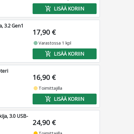
add_shopping_cart
LISÄÄ KORIIN
a, 3.2 Gen1
17,90 €
fiber_manual_record
Varastossa 1 kpl
add_shopping_cart
LISÄÄ KORIIN
teri
16,90 €
fiber_manual_record
Toimittajilla
add_shopping_cart
LISÄÄ KORIIN
ja, 3.0 USB-
24,90 €
fiber_manual_record
Toimittajilla