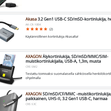
Akasa
3.2 Gen1 USB-C SD/mSD-kortinlukija, 
AK-CR-10BK
star
star
star
star
star
(2)
Käytännöllinen kortinlukija Akasalta!
AXAGON
Älykortinlukija, SD/mSD/MMC/SIM-
muistikortinlukijalla, USB-A, 1,3m, musta
CRE-SM2
Testattu toimivaksi suomalaisella sähköisellä henkilökortil
ohjelmalla
AXAGON
SD/mSD/CF/MMC -muistikortinlukija,
paikkainen, UHS-II, 3.2 Gen1 USB-C, harmaa
CRE-S3C