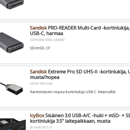
Sandisk
PRO-READER Multi-Card -kortinlukija,
USB-C, harmaa
SDPR3A8-0000-GBAND
SD/mSD, CF
Sandisk
Extreme Pro SD UHS-II -kortinlukija, 
musta/hopea
SDDR-409-G46
Äärimmäisen nopea kortinlukija USB-C -liitännällä!
IcyBox
Sisäinen 3.0 USB-A/C -hubi + mSD- + S
kortinlukija 3.5" laitepaikkaan, musta
IB-HUB1417-I3