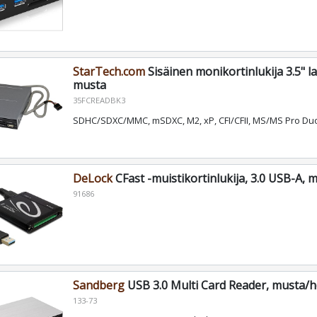
StarTech.com
Sisäinen monikortinlukija 3.5" l
musta
35FCREADBK3
SDHC/SDXC/MMC, mSDXC, M2, xP, CFI/CFII, MS/MS Pro Duo
DeLock
CFast -muistikortinlukija, 3.0 USB-A, 
91686
Sandberg
USB 3.0 Multi Card Reader, musta/
133-73