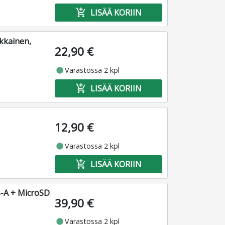
add_shopping_cart
LISÄÄ KORIIN
kkainen,
22,90 €
fiber_manual_record
Varastossa 2 kpl
add_shopping_cart
LISÄÄ KORIIN
12,90 €
fiber_manual_record
Varastossa 2 kpl
add_shopping_cart
LISÄÄ KORIIN
B-A + MicroSD
39,90 €
fiber_manual_record
Varastossa 2 kpl