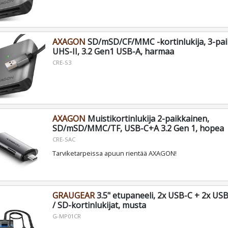
AXAGON
SD/mSD/CF/MMC -kortinlukija, 3-pai
UHS-II, 3.2 Gen1 USB-A, harmaa
CRE-S3
AXAGON
Muistikortinlukija 2-paikkainen,
SD/mSD/MMC/TF, USB-C+A 3.2 Gen 1, hopea
CRE-SAC
Tarviketarpeissa apuun rientää AXAGON!
GRAUGEAR
3.5" etupaneeli, 2x USB-C + 2x US
/ SD-kortinlukijat, musta
G-MP01CR