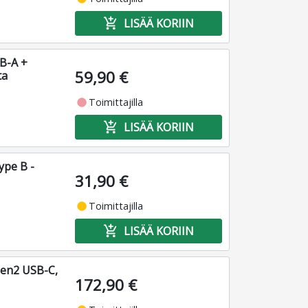
add_shopping_cart
LISÄÄ KORIIN
SB-A +
59,90 €
ta
fiber_manual_record
Toimittajilla
add_shopping_cart
LISÄÄ KORIIN
ype B -
31,90 €
fiber_manual_record
Toimittajilla
add_shopping_cart
LISÄÄ KORIIN
Gen2 USB-C,
172,90 €