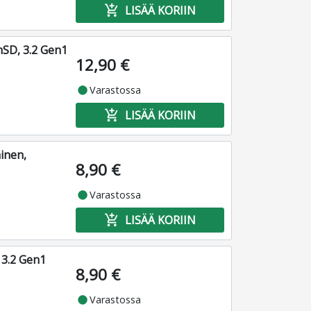
add_shopping_cart
LISÄÄ KORIIN
mSD, 3.2 Gen1
12,90 €
fiber_manual_record
Varastossa
add_shopping_cart
LISÄÄ KORIIN
ainen,
8,90 €
fiber_manual_record
Varastossa
add_shopping_cart
LISÄÄ KORIIN
 3.2 Gen1
8,90 €
fiber_manual_record
Varastossa