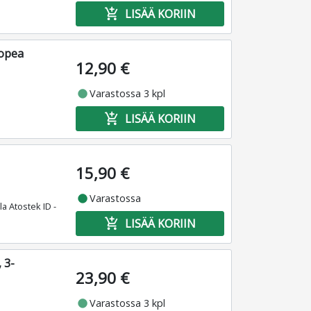
add_shopping_cart
LISÄÄ KORIIN
hopea
12,90 €
fiber_manual_record
Varastossa 3 kpl
add_shopping_cart
LISÄÄ KORIIN
15,90 €
fiber_manual_record
Varastossa
la Atostek ID -
add_shopping_cart
LISÄÄ KORIIN
 3-
23,90 €
fiber_manual_record
Varastossa 3 kpl