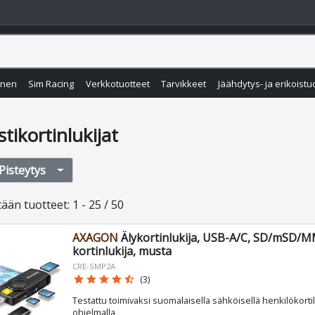
inen
Sim Racing
Verkkotuotteet
Tarvikkeet
Jäähdytys- ja erikoistu
tikortinlukijat
Pisteytys
tään
tuotteet
:
1 - 25 / 50
AXAGON
Älykortinlukija, USB-A/C, SD/mSD/
kortinlukija, musta
CRE-SMP2A
star
star
star
star
star_half
(3)
Testattu toimivaksi suomalaisella sähköisellä henkilökortil
ohjelmalla