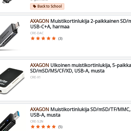
Back to School
local_offer
AXAGON
Muistikortinlukija 2-paikkainen SD/
USB-C+A, harmaa
CRE-DAC
star
star
star
star
star
(3)
AXAGON
Ulkoinen muistikortinlukija, 5-paikk
SD/mSD/MS/CF/XD, USB-A, musta
CRE-X1
AXAGON
Muistikortinlukija SD/mSD/TF/MMC,
USB-A, musta
CRE-S2N
star
star
star
star
star
(5)