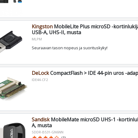
Kingston
MobileLite Plus microSD -kortinlukij
USB-A, UHS-II, musta
MLPM
Seuraavan tason nopeus ja suorituskyky!
DeLock
CompactFlash > IDE 44-pin uros -adap
IDE44-CF2
Sandisk
MobileMate microSD UHS-1 -kortinluki
A, musta
SDDR-B531-GN6NN
star
star
star
star
star_border
(1)