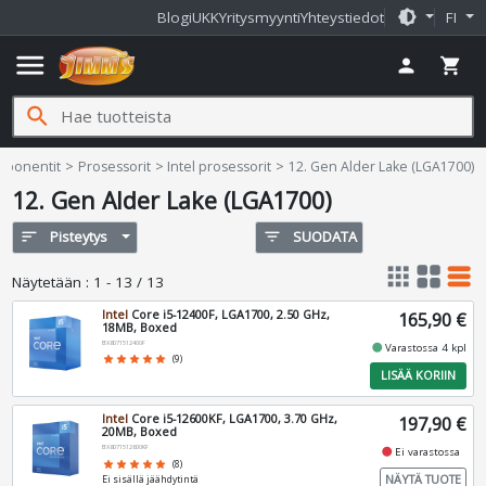
brightness_medium
Blogi
UKK
Yritysmyynti
Yhteystiedot
FI
menu
person
shopping_cart
search
.fi
mponentit
Prosessorit
Intel prosessorit
12. Gen Alder Lake (LGA1700)
12. Gen Alder Lake (LGA1700)
sort
Pisteytys
filter_list
SUODATA
apps
grid_view
table_rows
Näytetään
:
1 - 13 / 13
Intel
Core i5-12400F, LGA1700, 2.50 GHz,
165,90 €
18MB, Boxed
BX8071512400F
fiber_manual_record
Varastossa 4 kpl
star
star
star
star
star
(9)
LISÄÄ KORIIN
Intel
Core i5-12600KF, LGA1700, 3.70 GHz,
197,90 €
20MB, Boxed
BX8071512600KF
fiber_manual_record
Ei varastossa
star
star
star
star
star
(8)
NÄYTÄ TUOTE
Ei sisällä jäähdytintä