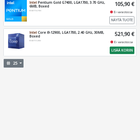
Intel
Pentium Gold G7400, LGA1700, 3.70 GHz,
105,90 €
6MB, Boxed
BX80715G7400
fiber_manual_record
Ei varastossa
NÄYTÄ TUOTE
Intel
Core i9-12900, LGA1700, 2.40 GHz, 30MB,
521,90 €
Boxed
BX8071512900
fiber_manual_record
Ei varastossa
LISÄÄ KORIIN
tag
25