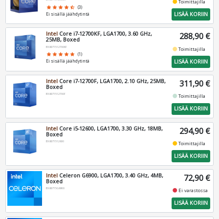
fiber_manual_record
Toimittajilla
star
star
star
star
star_half
(3)
LISÄÄ KORIIN
Ei sisällä jäähdytintä
Intel
Core i7-12700KF, LGA1700, 3.60 GHz,
288,90 €
25MB, Boxed
BX8071512700KF
fiber_manual_record
Toimittajilla
star
star
star
star
star
(1)
LISÄÄ KORIIN
Ei sisällä jäähdytintä
Intel
Core i7-12700F, LGA1700, 2.10 GHz, 25MB,
311,90 €
Boxed
BX8071512700F
fiber_manual_record
Toimittajilla
LISÄÄ KORIIN
Intel
Core i5-12600, LGA1700, 3.30 GHz, 18MB,
294,90 €
Boxed
BX8071512600
fiber_manual_record
Toimittajilla
LISÄÄ KORIIN
Intel
Celeron G6900, LGA1700, 3.40 GHz, 4MB,
72,90 €
Boxed
BX80715G6900
fiber_manual_record
Ei varastossa
LISÄÄ KORIIN