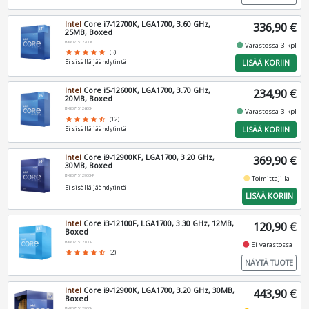
Intel
Core i7-12700K, LGA1700, 3.60 GHz,
336,90 €
25MB, Boxed
BX8071512700K
fiber_manual_record
Varastossa 3 kpl
star
star
star
star
star
(5)
LISÄÄ KORIIN
Ei sisällä jäähdytintä
Intel
Core i5-12600K, LGA1700, 3.70 GHz,
234,90 €
20MB, Boxed
BX8071512600K
fiber_manual_record
Varastossa 3 kpl
star
star
star
star
star_half
(12)
LISÄÄ KORIIN
Ei sisällä jäähdytintä
Intel
Core i9-12900KF, LGA1700, 3.20 GHz,
369,90 €
30MB, Boxed
BX8071512900KF
fiber_manual_record
Toimittajilla
Ei sisällä jäähdytintä
LISÄÄ KORIIN
Intel
Core i3-12100F, LGA1700, 3.30 GHz, 12MB,
120,90 €
Boxed
BX8071512100F
fiber_manual_record
Ei varastossa
star
star
star
star
star_half
(2)
NÄYTÄ TUOTE
Intel
Core i9-12900K, LGA1700, 3.20 GHz, 30MB,
443,90 €
Boxed
BX8071512900K