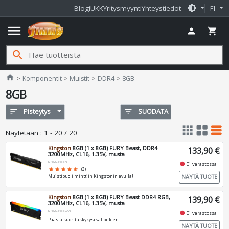
brightness_medium
Blogi
UKK
Yritysmyynti
Yhteystiedot
FI
menu
person
shopping_cart
search
Jimms.fi
home
Komponentit
Muistit
DDR4
8GB
8GB
sort
Pisteytys
filter_list
SUODATA
apps
grid_view
table_rows
Näytetään
:
1 - 20 / 20
Kingston
8GB (1 x 8GB) FURY Beast, DDR4
133,90 €
3200MHz, CL16, 1.35V, musta
KF432C16BB/8
fiber_manual_record
Ei varastossa
star
star
star
star
star_half
(3)
NÄYTÄ TUOTE
Muistipuoli minttiin Kingstonin avulla!
Kingston
8GB (1 x 8GB) FURY Beast DDR4 RGB,
139,90 €
3200MHz, CL16, 1.35V, musta
KF432C16BB2A/8
fiber_manual_record
Ei varastossa
Päästä suorituskykysi valloilleen.
NÄYTÄ TUOTE