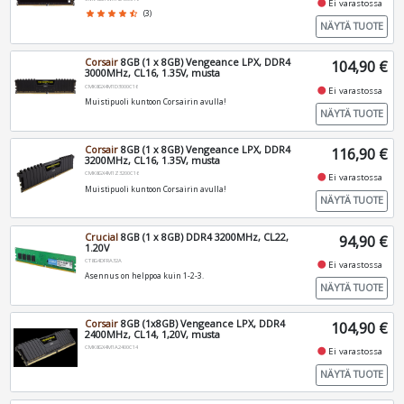
fiber_manual_record
Ei varastossa
star
star
star
star
star_half
(3)
NÄYTÄ TUOTE
Corsair
8GB (1 x 8GB) Vengeance LPX, DDR4
104,90 €
3000MHz, CL16, 1.35V, musta
CMK8GX4M1D3000C16
fiber_manual_record
Ei varastossa
Muistipuoli kuntoon Corsairin avulla!
NÄYTÄ TUOTE
Corsair
8GB (1 x 8GB) Vengeance LPX, DDR4
116,90 €
3200MHz, CL16, 1.35V, musta
CMK8GX4M1Z3200C16
fiber_manual_record
Ei varastossa
Muistipuoli kuntoon Corsairin avulla!
NÄYTÄ TUOTE
Crucial
8GB (1 x 8GB) DDR4 3200MHz, CL22,
94,90 €
1.20V
CT8G4DFRA32A
fiber_manual_record
Ei varastossa
Asennus on helppoa kuin 1-2-3.
NÄYTÄ TUOTE
Corsair
8GB (1x8GB) Vengeance LPX, DDR4
104,90 €
2400MHz, CL14, 1,20V, musta
CMK8GX4M1A2400C14
fiber_manual_record
Ei varastossa
NÄYTÄ TUOTE