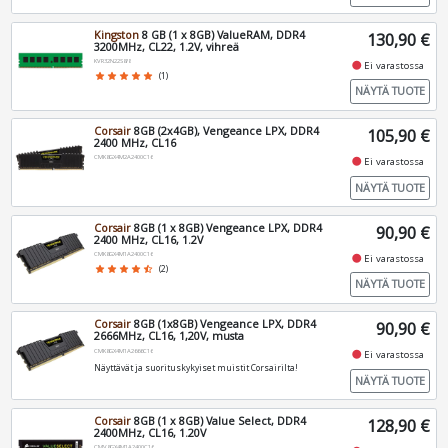
Kingston
8 GB (1 x 8GB) ValueRAM, DDR4
130,90 €
3200MHz, CL22, 1.2V, vihreä
KVR32N22S8/8
fiber_manual_record
Ei varastossa
star
star
star
star
star
(1)
NÄYTÄ TUOTE
Corsair
8GB (2x4GB), Vengeance LPX, DDR4
105,90 €
2400 MHz, CL16
CMK8GX4M2A2400C16
fiber_manual_record
Ei varastossa
NÄYTÄ TUOTE
Corsair
8GB (1 x 8GB) Vengeance LPX, DDR4
90,90 €
2400 MHz, CL16, 1.2V
CMK8GX4M1A2400C16
fiber_manual_record
Ei varastossa
star
star
star
star
star_half
(2)
NÄYTÄ TUOTE
Corsair
8GB (1x8GB) Vengeance LPX, DDR4
90,90 €
2666MHz, CL16, 1,20V, musta
CMK8GX4M1A2666C16
fiber_manual_record
Ei varastossa
Näyttävät ja suorituskykyiset muistit Corsairilta!
NÄYTÄ TUOTE
Corsair
8GB (1 x 8GB) Value Select, DDR4
128,90 €
2400MHz, CL16, 1.20V
CMV8GX4M1A2400C16