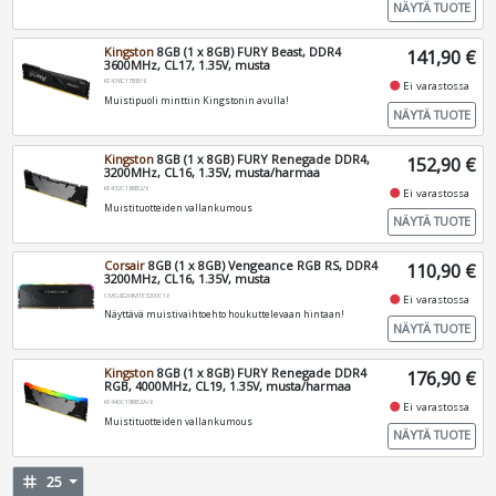
NÄYTÄ TUOTE
Kingston
8GB (1 x 8GB) FURY Beast, DDR4
141,90 €
3600MHz, CL17, 1.35V, musta
KF436C17BB/8
fiber_manual_record
Ei varastossa
Muistipuoli minttiin Kingstonin avulla!
NÄYTÄ TUOTE
Kingston
8GB (1 x 8GB) FURY Renegade DDR4,
152,90 €
3200MHz, CL16, 1.35V, musta/harmaa
KF432C16RB2/8
fiber_manual_record
Ei varastossa
Muistituotteiden vallankumous
NÄYTÄ TUOTE
Corsair
8GB (1 x 8GB) Vengeance RGB RS, DDR4
110,90 €
3200MHz, CL16, 1.35V, musta
CMG8GX4M1E3200C16
fiber_manual_record
Ei varastossa
Näyttävä muistivaihtoehto houkuttelevaan hintaan!
NÄYTÄ TUOTE
Kingston
8GB (1 x 8GB) FURY Renegade DDR4
176,90 €
RGB, 4000MHz, CL19, 1.35V, musta/harmaa
KF440C19RB2A/8
fiber_manual_record
Ei varastossa
Muistituotteiden vallankumous
NÄYTÄ TUOTE
tag
25