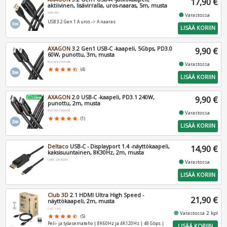
17,90 €
aktiivinen, lisävirralla, uros-naaras, 5m, musta
ADR-305
fiber_manual_record
Varastossa
USB 3.2 Gen 1 A uros -> A naaras
LISÄÄ KORIIN
AXAGON
3.2 Gen1 USB-C -kaapeli, 5Gbps, PD3.0
9,90 €
60W, punottu, 3m, musta
BUCM3-CM30AB
fiber_manual_record
Varastossa
star
star
star
star
star_half
(4)
LISÄÄ KORIIN
AXAGON
2.0 USB-C -kaapeli, PD3.1 240W,
9,90 €
punottu, 2m, musta
BUCM2-CM20AB
fiber_manual_record
Varastossa
star
star
star
star
star
(1)
LISÄÄ KORIIN
Deltaco
USB-C - Displayport 1.4 -näyttökaapeli,
14,90 €
kaksisuuntainen, 8K30Hz, 2m, musta
USBC-DP-BI200
fiber_manual_record
Varastossa
LISÄÄ KORIIN
Club 3D
2.1 HDMI Ultra High Speed -
21,90 €
näyttökaapeli, 2m, musta
CAC-1372
fiber_manual_record
Varastossa 2 kpl
star
star
star
star
star_half
(5)
Peli- ja työasemateho | 8K60Hz ja 4K120Hz | 48 Gbps |
LISÄÄ KORIIN