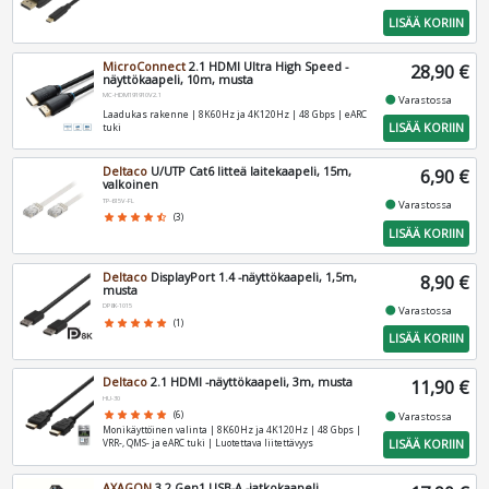
LISÄÄ KORIIN
MicroConnect
2.1 HDMI Ultra High Speed -
28,90 €
näyttökaapeli, 10m, musta
MC-HDM191910V2.1
fiber_manual_record
Varastossa
Laadukas rakenne | 8K60Hz ja 4K120Hz | 48 Gbps | eARC
LISÄÄ KORIIN
tuki
Deltaco
U/UTP Cat6 litteä laitekaapeli, 15m,
6,90 €
valkoinen
TP-615V-FL
fiber_manual_record
Varastossa
star
star
star
star
star_half
(3)
LISÄÄ KORIIN
Deltaco
DisplayPort 1.4 -näyttökaapeli, 1,5m,
8,90 €
musta
DP8K-1015
fiber_manual_record
Varastossa
star
star
star
star
star
(1)
LISÄÄ KORIIN
Deltaco
2.1 HDMI -näyttökaapeli, 3m, musta
11,90 €
HU-30
fiber_manual_record
star
star
star
star
star
(6)
Varastossa
Monikäyttöinen valinta | 8K60Hz ja 4K120Hz | 48 Gbps |
LISÄÄ KORIIN
VRR-, QMS- ja eARC tuki | Luotettava liitettävyys
AXAGON
3.2 Gen1 USB-A -jatkokaapeli,