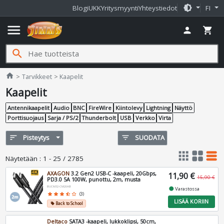
brightness_medium
Blogi
UKK
Yritysmyynti
Yhteystiedot
FI
menu
person
shopping_cart
search
Jimms.fi
home
Tarvikkeet
Kaapelit
Kaapelit
Antennikaapelit
Audio
BNC
FireWire
Kiintolevy
Lightning
Näyttö
Porttisuojaus
Sarja / PS/2
Thunderbolt
USB
Verkko
Virta
sort
Pisteytys
filter_list
SUODATA
apps
grid_view
table_rows
Näytetään
:
1 - 25 / 2785
AXAGON
3.2 Gen2 USB-C -kaapeli, 20Gbps,
11,90 €
15,90 €
PD3.0 5A 100W, punottu, 2m, musta
BUCM32-CM20AB
fiber_manual_record
Varastossa
star
star
star
star_half
star_border
(3)
LISÄÄ KORIIN
Back to School
local_offer
Deltaco
SATA3 -kaapeli, lukkoklipsi, 50cm,