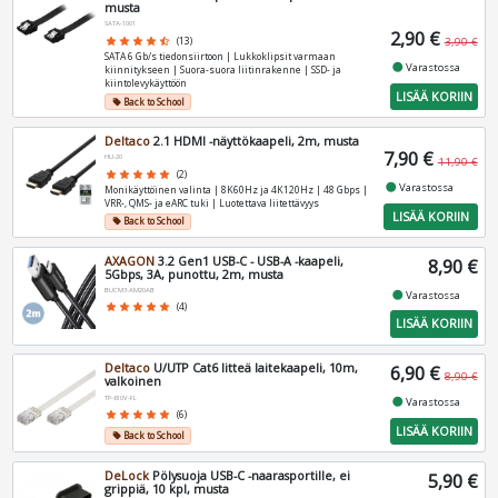
musta
SATA-1001
2,90 €
star
star
star
star
star_half
(13)
3,90 €
SATA 6 Gb/s tiedonsiirtoon | Lukkoklipsit varmaan
fiber_manual_record
Varastossa
kiinnitykseen | Suora-suora liitinrakenne | SSD- ja
kiintolevykäyttöön
LISÄÄ KORIIN
Back to School
local_offer
Deltaco
2.1 HDMI -näyttökaapeli, 2m, musta
7,90 €
HU-20
11,90 €
star
star
star
star
star
(2)
fiber_manual_record
Varastossa
Monikäyttöinen valinta | 8K60Hz ja 4K120Hz | 48 Gbps |
VRR-, QMS- ja eARC tuki | Luotettava liitettävyys
LISÄÄ KORIIN
Back to School
local_offer
AXAGON
3.2 Gen1 USB-C - USB-A -kaapeli,
8,90 €
5Gbps, 3A, punottu, 2m, musta
BUCM3-AM20AB
fiber_manual_record
Varastossa
star
star
star
star
star
(4)
LISÄÄ KORIIN
Deltaco
U/UTP Cat6 litteä laitekaapeli, 10m,
6,90 €
8,90 €
valkoinen
TP-610V-FL
fiber_manual_record
Varastossa
star
star
star
star
star
(6)
LISÄÄ KORIIN
Back to School
local_offer
DeLock
Pölysuoja USB-C -naarasportille, ei
5,90 €
grippiä, 10 kpl, musta