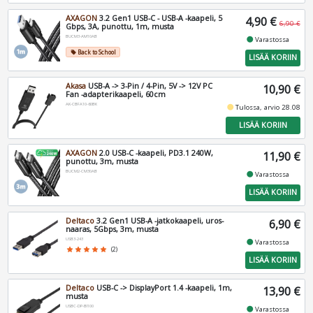
AXAGON
3.2 Gen1 USB-C - USB-A -kaapeli, 5
4,90 €
6,90 €
Gbps, 3A, punottu, 1m, musta
BUCM3-AM10AB
fiber_manual_record
Varastossa
Back to School
local_offer
LISÄÄ KORIIN
Akasa
USB-A -> 3-Pin / 4-Pin, 5V -> 12V PC
10,90 €
Fan -adapterikaapeli, 60cm
AK-CBFA10-60BK
fiber_manual_record
Tulossa, arvio 28.08
LISÄÄ KORIIN
AXAGON
2.0 USB-C -kaapeli, PD3.1 240W,
11,90 €
punottu, 3m, musta
BUCM2-CM30AB
fiber_manual_record
Varastossa
LISÄÄ KORIIN
Deltaco
3.2 Gen1 USB-A -jatkokaapeli, uros-
6,90 €
naaras, 5Gbps, 3m, musta
USB3-243
fiber_manual_record
Varastossa
star
star
star
star
star
(2)
LISÄÄ KORIIN
Deltaco
USB-C -> DisplayPort 1.4 -kaapeli, 1m,
13,90 €
musta
USBC-DP-BI100
fiber_manual_record
Varastossa