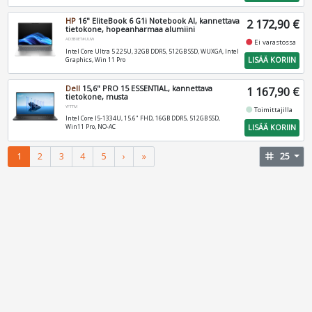
HP
16" EliteBook 6 G1i Notebook AI, kannettava
2 172,90 €
tietokone, hopeanharmaa alumiini
AD3B0ET#UUW
fiber_manual_record
Ei varastossa
Intel Core Ultra 5 225U, 32GB DDR5, 512GB SSD, WUXGA, Intel
LISÄÄ KORIIN
Graphics, Win 11 Pro
Dell
15,6" PRO 15 ESSENTIAL, kannettava
1 167,90 €
tietokone, musta
YFTTM
fiber_manual_record
Toimittajilla
Intel Core I5-1334U, 15.6" FHD, 16GB DDR5, 512GB SSD,
LISÄÄ KORIIN
Win11 Pro, NO-AC
1
2
3
4
5
›
»
tag
25