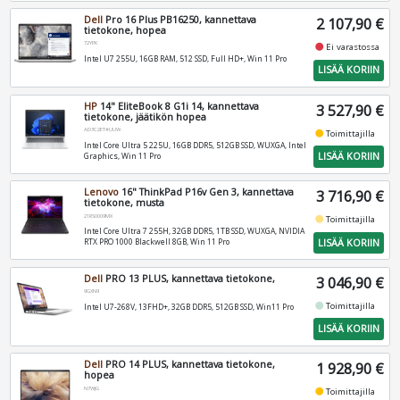
Dell
Pro 16 Plus PB16250, kannettava
2 107,90 €
tietokone, hopea
72YPK
fiber_manual_record
Ei varastossa
Intel U7 255U, 16GB RAM, 512 SSD, Full HD+, Win 11 Pro
LISÄÄ KORIIN
HP
14" EliteBook 8 G1i 14, kannettava
3 527,90 €
tietokone, jäätikön hopea
AD3C2ET#UUW
fiber_manual_record
Toimittajilla
Intel Core Ultra 5 225U, 16GB DDR5, 512GB SSD, WUXGA, Intel
LISÄÄ KORIIN
Graphics, Win 11 Pro
Lenovo
16" ThinkPad P16v Gen 3, kannettava
3 716,90 €
tietokone, musta
21RS0009MX
fiber_manual_record
Toimittajilla
Intel Core Ultra 7 255H, 32GB DDR5, 1TB SSD, WUXGA, NVIDIA
LISÄÄ KORIIN
RTX PRO 1000 Blackwell 8GB, Win 11 Pro
Dell
PRO 13 PLUS, kannettava tietokone,
3 046,90 €
9GXN9
fiber_manual_record
Toimittajilla
Intel U7-268V, 13FHD+, 32GB DDR5, 512GB SSD, Win11 Pro
LISÄÄ KORIIN
Dell
PRO 14 PLUS, kannettava tietokone,
1 928,90 €
hopea
N7WJG
fiber_manual_record
Toimittajilla