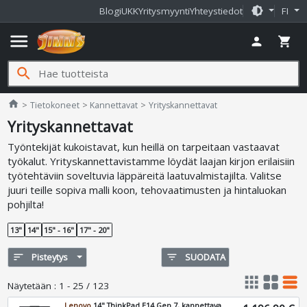
brightness_medium
Blogi
UKK
Yritysmyynti
Yhteystiedot
FI
menu
person
shopping_cart
search
Jimms.fi
home
Tietokoneet
Kannettavat
Yrityskannettavat
Yrityskannettavat
Työntekijät kukoistavat, kun heillä on tarpeitaan vastaavat
työkalut. Yrityskannettavistamme löydät laajan kirjon erilaisiin
työtehtäviin soveltuvia läppäreitä laatuvalmistajilta. Valitse
juuri teille sopiva malli koon, tehovaatimusten ja hintaluokan
pohjilta!
13"
14"
15" - 16"
17" - 20"
sort
Pisteytys
filter_list
SUODATA
apps
grid_view
table_rows
Näytetään
:
1 - 25 / 123
Lenovo
14" ThinkPad E14 Gen 7, kannettava