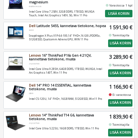
magnesium
fiber_manual_record
Varastossa 1 kpl
B66TRAT#UUW
Intel Core Ultra 7 258V, 32GB DDR5, 1TB SSD, WUXGA
LISÄÄ KORIIN
Touch, Intel Arc Graphics 140V, 5G, Win 11 Pro
Dell
Latitude 5455, kannetava tietokone, hopea
1 591,90 €
XR3HF
fiber_manual_record
Toimittajilla
Snapdragon X Plus X1P-64-100,14" FHD+,16 GB LPDDR5x,
512GB SSD, Qualcomm Adreno GPU, WIN 11 Pro
LISÄÄ KORIIN
Lenovo
16" ThinkPad P16s Gen 4 21QV,
3 289,90 €
kannettava tietokone, musta
21QV0007MX
fiber_manual_record
Toimittajilla
Intel Core Ultra 9 285H, 64GB DDR5, 1TB SSD, WUXGA, Intel
LISÄÄ KORIIN
Arc Graphics 140T, Win 11 Pro
Dell
14" PRO 14 ESSENTIAL, kannettava
1 166,90 €
tietokone, musta
J8JNW
fiber_manual_record
Ei varastossa
Intel C5-120U, 14" FHD+, 16GB RAM, 512GB SSD, Win11 Pro
LISÄÄ KORIIN
Lenovo
14" ThinkPad T14 G6, kannettava
1 839,90 €
tietokone, musta
21QC007TMX
fiber_manual_record
Toimittajilla
Intel Core Ultra 5 225U, 16GB DDR5, 1TB SSD, Win 11 Pro
LISÄÄ KORIIN