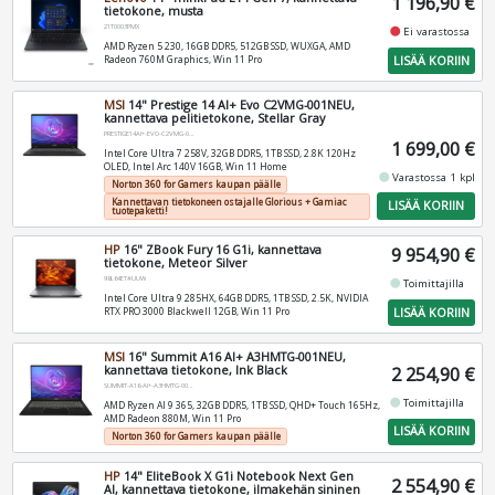
1 196,90 €
tietokone, musta
21T0003PMX
fiber_manual_record
Ei varastossa
AMD Ryzen 5 230, 16GB DDR5, 512GB SSD, WUXGA, AMD
LISÄÄ KORIIN
Radeon 760M Graphics, Win 11 Pro
MSI
14" Prestige 14 AI+ Evo C2VMG-001NEU,
kannettava pelitietokone, Stellar Gray
PRESTIGE14AI+-EVO-C2VMG-001NEU
1 699,00 €
Intel Core Ultra 7 258V, 32GB DDR5, 1TB SSD, 2.8K 120Hz
OLED, Intel Arc 140V 16GB, Win 11 Home
fiber_manual_record
Varastossa 1 kpl
Norton 360 for Gamers kaupan päälle
Kannettavan tietokoneen ostajalle Glorious + Gamiac
LISÄÄ KORIIN
tuotepaketti!
HP
16" ZBook Fury 16 G1i, kannettava
9 954,90 €
tietokone, Meteor Silver
98L64ET#UUW
fiber_manual_record
Toimittajilla
Intel Core Ultra 9 285HX, 64GB DDR5, 1TB SSD, 2.5K, NVIDIA
LISÄÄ KORIIN
RTX PRO 3000 Blackwell 12GB, Win 11 Pro
MSI
16" Summit A16 AI+ A3HMTG-001NEU,
kannettava tietokone, Ink Black
2 254,90 €
SUMMIT-A16-AI+-A3HMTG-001NEU
fiber_manual_record
Toimittajilla
AMD Ryzen AI 9 365, 32GB DDR5, 1TB SSD, QHD+ Touch 165Hz,
AMD Radeon 880M, Win 11 Pro
LISÄÄ KORIIN
Norton 360 for Gamers kaupan päälle
HP
14" EliteBook X G1i Notebook Next Gen
2 554,90 €
AI, kannettava tietokone, ilmakehän sininen