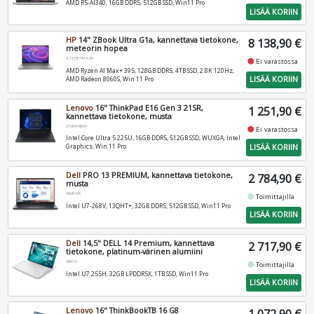
AMD R5-AI340, 16GB DDR5, 512GB SSD, Win11 Pro
LISÄÄ KORIIN
HP
14" ZBook Ultra G1a, kannettava tietokone,
8 138,90 €
meteorin hopea
A3ZJ3ET#UUW
fiber_manual_record
Ei varastossa
AMD Ryzen AI Max+ 395, 128GB DDR5, 4TB SSD, 2.8K 120Hz,
LISÄÄ KORIIN
AMD Radeon 8060S, Win 11 Pro
Lenovo
16" ThinkPad E16 Gen 3 21SR,
1 251,90 €
kannettava tietokone, musta
21SR006JMX
fiber_manual_record
Ei varastossa
Intel Core Ultra 5 225U, 16GB DDR5, 512GB SSD, WUXGA, Intel
LISÄÄ KORIIN
Graphics, Win 11 Pro
Dell
PRO 13 PREMIUM, kannettava tietokone,
2 784,90 €
musta
WMFXW
fiber_manual_record
Toimittajilla
Intel U7-268V, 13QHT+, 32GB DDR5, 512GB SSD, Win11 Pro
LISÄÄ KORIIN
Dell
14,5" DELL 14 Premium, kannettava
2 717,90 €
tietokone, platinum-värinen alumiini
882V6
fiber_manual_record
Toimittajilla
Intel U7 255H, 32GB LPDDR5X, 1TB SSD, Win11 Pro
LISÄÄ KORIIN
Lenovo
16" ThinkBookTB 16 G8