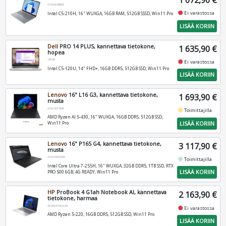
1 072,90 €
21SH0084MX
fiber_manual_record
Ei varastossa
Intel C5-210H, 16" WUXGA, 16GB RAM, 512GB SSSD, Win11 Pro
LISÄÄ KORIIN
Dell
PRO 14 PLUS, kannettava tietokone,
1 635,90 €
hopea
1PP83
fiber_manual_record
Ei varastossa
Intel C5-120U, 14" FHD+, 16GB DDR5, 512GB SSD, Win11 Pro
LISÄÄ KORIIN
Lenovo
16" L16 G3, kannettava tietokone,
1 693,90 €
musta
21XC001TMX
fiber_manual_record
Toimittajilla
AMD Ryzen AI 5-430, 16" WUXGA, 16GB DDR5, 512GB SSD,
LISÄÄ KORIIN
Win11 Pro
Lenovo
16" P16S G4, kannettava tietokone,
3 117,90 €
musta
21QV000VMX
fiber_manual_record
Toimittajilla
Intel Core Ultra 7-255H, 16" WUXGA, 32GB DDR5, 1TB SSD, RTX
LISÄÄ KORIIN
PRO 500 6GB, 4G READY, Win11 Pro
HP
ProBook 4 G1ah Notebook AI, kannettava
2 163,90 €
tietokone, harmaa
AD2R1ET#UUW
fiber_manual_record
Ei varastossa
AMD Ryzen 5-220, 16GB DDR5, 512GB SSD, Win11 Pro
LISÄÄ KORIIN