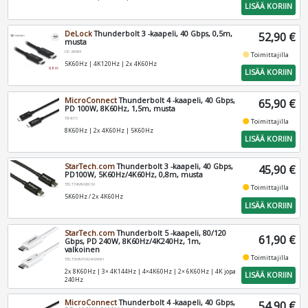
LISÄÄ KORIIN
DeLock
Thunderbolt 3 -kaapeli, 40 Gbps, 0,5m,
52,90 €
musta
DE-84844
fiber_manual_record
Toimittajilla
5K60Hz | 4K120Hz | 2x 4K60Hz
LISÄÄ KORIIN
MicroConnect
Thunderbolt 4 -kaapeli, 40 Gbps,
65,90 €
PD 100W, 8K60Hz, 1,5m, musta
TB4015
fiber_manual_record
Toimittajilla
8K60Hz | 2x 4K60Hz | 5K60Hz
LISÄÄ KORIIN
StarTech.com
Thunderbolt 3 -kaapeli, 40 Gbps,
45,90 €
PD100W, 5K60Hz/4K60Hz, 0,8m, musta
TBLT34MM80CM
fiber_manual_record
Toimittajilla
5K60Hz / 2x 4K60Hz
LISÄÄ KORIIN
StarTech.com
Thunderbolt 5 -kaapeli, 80/120
61,90 €
Gbps, PD 240W, 8K60Hz/4K240Hz, 1m,
valkoinen
fiber_manual_record
Toimittajilla
TBLT5MM1M240WWH
2x 8K60Hz | 3× 4K144Hz | 4×4K60Hz | 2× 6K60Hz | 4K jopa
LISÄÄ KORIIN
240Hz
MicroConnect
Thunderbolt 4 -kaapeli, 40 Gbps,
54,90 €