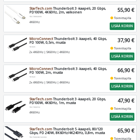
StarTech.com
Thunderbolt 3 -kaapeli, 20 Gbps,
55,90 €
PD100W, 4K60Hz, 2m, valkoinen
TBLT3MM2MW
fiber_manual_record
Toimittajilla
4K60Hz
LISÄÄ KORIIN
MicroConnect
Thunderbolt 3 -kaapeli, 40 Gbps,
37,90 €
PD 100W, 0,5m, musta
TB3005
fiber_manual_record
Toimittajilla
2x 4K60Hz | 5K60Hz | 4K60Hz
LISÄÄ KORIIN
MicroConnect
Thunderbolt 3 -kaapeli, 40 Gbps,
66,90 €
PD 100W, 2m, musta
TB3020
fiber_manual_record
Toimittajilla
2x 4K60Hz | 5K60Hz | 4K60Hz
LISÄÄ KORIIN
StarTech.com
Thunderbolt 3 -kaapeli, 20 Gbps,
47,90 €
PD100W, 4K60Hz, 1m, musta
TBLT3MM1M
fiber_manual_record
Toimittajilla
4K60Hz
LISÄÄ KORIIN
StarTech.com
Thunderbolt 5 -kaapeli, 80/120
65,90 €
Gbps, PD 240W, 8K60Hz/4K240Hz, 0,8m, musta
TBLT5MM80CM240W
fiber_manual_record
Toimittajilla