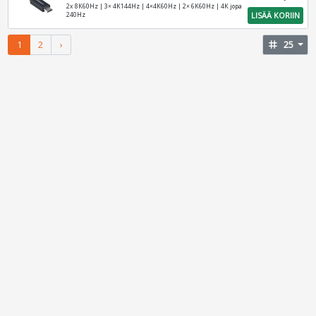
2x 8K60Hz | 3× 4K144Hz | 4×4K60Hz | 2× 6K60Hz | 4K jopa
LISÄÄ KORIIN
240Hz
1
2
›
tag
25