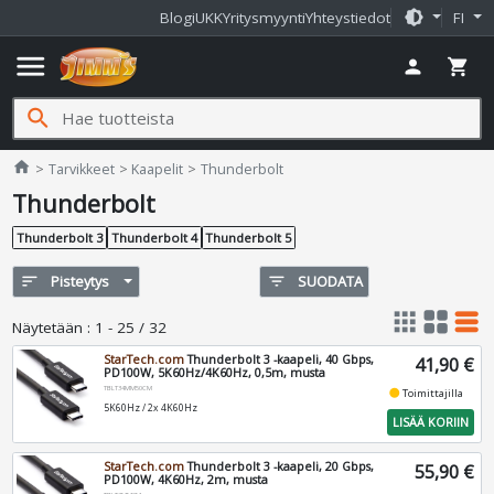
brightness_medium
Blogi
UKK
Yritysmyynti
Yhteystiedot
FI
menu
person
shopping_cart
search
Jimms.fi
home
Tarvikkeet
Kaapelit
Thunderbolt
Thunderbolt
Thunderbolt 3
Thunderbolt 4
Thunderbolt 5
sort
Pisteytys
filter_list
SUODATA
apps
grid_view
table_rows
Näytetään
:
1 - 25 / 32
StarTech.com
Thunderbolt 3 -kaapeli, 40 Gbps,
41,90 €
PD100W, 5K60Hz/4K60Hz, 0,5m, musta
TBLT34MM50CM
fiber_manual_record
Toimittajilla
5K60Hz / 2x 4K60Hz
LISÄÄ KORIIN
StarTech.com
Thunderbolt 3 -kaapeli, 20 Gbps,
55,90 €
PD100W, 4K60Hz, 2m, musta