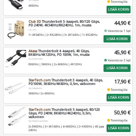
TBLT3MM2M
fiber_manual_record
Toimittajilla
4K60Hz
LISÄÄ KORIIN
Club 3D
Thunderbolt 5 -kaapeli, 80/120 Gbps,
44,90 €
PD 240W, 4K540Hz/8K240Hz, 1m, musta
CAC-2501
fiber_manual_record
Varastossa 1 kpl
1× 4K540Hz | 2× 8K240Hz | 3× 4K144Hz | 1× 8K240Hz
LISÄÄ KORIIN
Akasa
Thunderbolt 4 -kaapeli, 40 Gbps,
45,90 €
8K60Hz/4K120Hz, PD 100W, 1m, musta
AK-CBUB59-10BK
fiber_manual_record
Varastossa 2 kpl
8K60Hz | 5K60Hz | 2x 4K60Hz | 4K120Hz
LISÄÄ KORIIN
StarTech.com
Thunderbolt 3 -kaapeli, 40 Gbps,
17,90 €
PD100W, 5K60Hz/4K60Hz, 0,5m, valkoinen
TBLT34MM50CW
fiber_manual_record
Toimittajilla
5K60Hz / 2x 4K60Hz
LISÄÄ KORIIN
StarTech.com
Thunderbolt 5 -kaapeli, 80/120
50,90 €
Gbps, PD 240W, 8K60Hz/4K240Hz, 0,5m,
valkoinen
fiber_manual_record
Toimittajilla
TBLT5MM50CM240WWH
2x 8K60Hz | 3× 4K144Hz | 4×4K60Hz | 2× 6K60Hz | 4K jopa
LISÄÄ KORIIN
240Hz