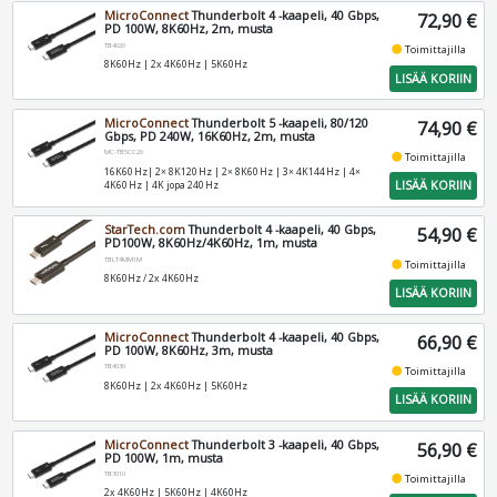
MicroConnect
Thunderbolt 4 -kaapeli, 40 Gbps,
72,90 €
PD 100W, 8K60Hz, 2m, musta
TB4020
fiber_manual_record
Toimittajilla
8K60Hz | 2x 4K60Hz | 5K60Hz
LISÄÄ KORIIN
MicroConnect
Thunderbolt 5 -kaapeli, 80/120
74,90 €
Gbps, PD 240W, 16K60Hz, 2m, musta
MC-TB5CC20
fiber_manual_record
Toimittajilla
16K60 Hz| 2× 8K120 Hz | 2× 8K60 Hz | 3× 4K144 Hz | 4×
LISÄÄ KORIIN
4K60 Hz | 4K jopa 240 Hz
StarTech.com
Thunderbolt 4 -kaapeli, 40 Gbps,
54,90 €
PD100W, 8K60Hz/4K60Hz, 1m, musta
TBLT4MM1M
fiber_manual_record
Toimittajilla
8K60Hz / 2x 4K60Hz
LISÄÄ KORIIN
MicroConnect
Thunderbolt 4 -kaapeli, 40 Gbps,
66,90 €
PD 100W, 8K60Hz, 3m, musta
TB4030
fiber_manual_record
Toimittajilla
8K60Hz | 2x 4K60Hz | 5K60Hz
LISÄÄ KORIIN
MicroConnect
Thunderbolt 3 -kaapeli, 40 Gbps,
56,90 €
PD 100W, 1m, musta
TB3010
fiber_manual_record
Toimittajilla
2x 4K60Hz | 5K60Hz | 4K60Hz