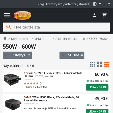
brightness_medium
Blogi
UKK
Yritysmyynti
Yhteystiedot
FI
menu
person
shopping_cart
search
Jimms.fi
home
Komponentit
Virtalähteet
ATX kiinteät kaapelit
550W - 600W
550W - 600W
sort
Pisteytys
filter_list
SUODATA
apps
grid_view
table_rows
Näytetään
:
1 - 6 / 6
Corsair
550W CX Series CX550, ATX-virtalähde,
60,90 €
80 Plus Bronze, musta
CP-9020277-EU
fiber_manual_record
Varastossa 4 kpl
star
star
star
star
star
(2)
LISÄÄ KORIIN
Hiljainen ja luotettava
SAMA
700W H700 Black, ATX virtalähde, 80
49,90 €
Plus White, musta
H0700-BKSHW001-EU
fiber_manual_record
Varastossa 2 kpl
Koska ei ole ihan se ja SAMA, mikä ruokkii koneesi!
LISÄÄ KORIIN