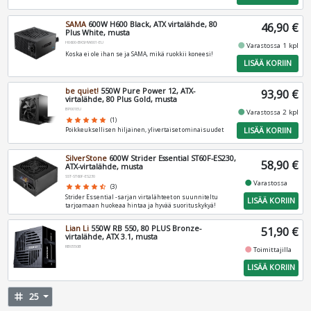
SAMA
600W H600 Black, ATX virtalähde, 80
46,90 €
Plus White, musta
H0600-BKSHW001-EU
fiber_manual_record
Varastossa 1 kpl
Koska ei ole ihan se ja SAMA, mikä ruokkii koneesi!
LISÄÄ KORIIN
be quiet!
550W Pure Power 12, ATX-
93,90 €
virtalähde, 80 Plus Gold, musta
BP001EU
fiber_manual_record
Varastossa 2 kpl
star
star
star
star
star
(1)
LISÄÄ KORIIN
Poikkeuksellisen hiljainen, ylivertaiset ominaisuudet
SilverStone
600W Strider Essential ST60F-ES230,
58,90 €
ATX-virtalähde, musta
SST-ST60F-ES230
fiber_manual_record
Varastossa
star
star
star
star
star_half
(3)
Strider Essential -sarjan virtalähteet on suunniteltu
LISÄÄ KORIIN
tarjoamaan huokeaa hintaa ja hyvää suorituskykyä!
Lian Li
550W RB 550, 80 PLUS Bronze-
51,90 €
virtalähde, ATX 3.1, musta
RB0550B
fiber_manual_record
Toimittajilla
LISÄÄ KORIIN
tag
25