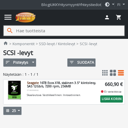
brightness_medium
Blogi
UKK
Yritysmyynti
Yhteystiedot
FI
menu
person
shopping_cart
search
Jimms.fi
home
Komponentit
SSD-levyt / Kiintolevyt
SCSI -levyt
SCSI -levyt
sort
Pisteytys
filter_list
SUODATA
apps
grid_view
table_rows
Näytetään
:
1 - 1 / 1
Seagate
16TB Exos X18, sisäinen 3.5" kiintolevy,
660,90 €
SAS 12Gb/s, 7200 rpm, 256MB
ST16000NM004J
fiber_manual_record
Ei varastossa
Skaalautuva. Vastikkeellinen. Innovatiivinen.
LISÄÄ KORIIN
tag
25