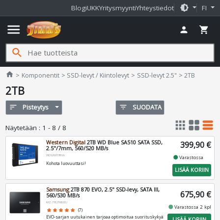
brightness_medium
Blogi
UKK
Yritysmyynti
Yhteystiedot
FI
menu
person
shopping_cart
search
Jimms.fi
home
Komponentit
SSD-levyt / Kiintolevyt
SSD-levyt 2.5"
2TB
2TB
sort
Pisteytys
filter_list
SUODATA
apps
grid_view
table_rows
Näytetään
:
1 - 8 / 8
Western Digital
2TB WD Blue SA510 SATA SSD,
399,90 €
2.5"/7mm, 560/520 MB/s
WDS200T3B0A
fiber_manual_record
Varastossa
Kohota luovuuttasi!
LISÄÄ KORIIN
Samsung
2TB 870 EVO, 2.5" SSD-levy, SATA III,
675,90 €
560/530 MB/s
MZ-77E2T0B/EU
fiber_manual_record
Varastossa 2 kpl
star
star
star
star
star
(7)
EVO-sarjan uutukainen tarjoaa optimoitua suorituskykyä
LISÄÄ KORIIN