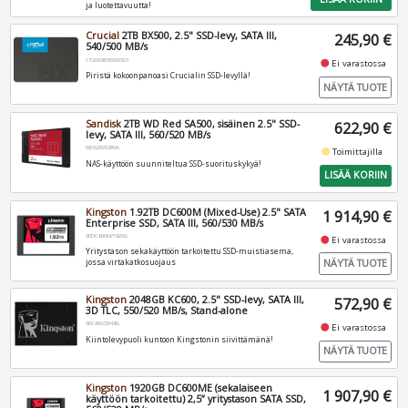
ja luotettavuutta!
Crucial
2TB BX500, 2.5" SSD-levy, SATA III,
245,90 €
540/500 MB/s
CT2000BX500SSD1
fiber_manual_record
Ei varastossa
Piristä kokoonpanoasi Crucialin SSD-levyllä!
NÄYTÄ TUOTE
Sandisk
2TB WD Red SA500, sisäinen 2.5" SSD-
622,90 €
levy, SATA III, 560/520 MB/s
WDS200T2R0A
fiber_manual_record
Toimittajilla
NAS-käyttöön suunniteltua SSD-suorituskykyä!
LISÄÄ KORIIN
Kingston
1.92TB DC600M (Mixed-Use) 2.5" SATA
1 914,90 €
Enterprise SSD, SATA III, 560/530 MB/s
SEDC600M/1920G
fiber_manual_record
Ei varastossa
Yritystason sekakäyttöön tarkoitettu SSD-muistiasema,
NÄYTÄ TUOTE
jossa virtakatkosuojaus
Kingston
2048GB KC600, 2.5" SSD-levy, SATA III,
572,90 €
3D TLC, 550/520 MB/s, Stand-alone
SKC600/2048G
fiber_manual_record
Ei varastossa
Kiintolevypuoli kuntoon Kingstonin siivittämänä!
NÄYTÄ TUOTE
Kingston
1920GB DC600ME (sekalaiseen
1 907,90 €
käyttöön tarkoitettu) 2,5” yritystason SATA SSD,