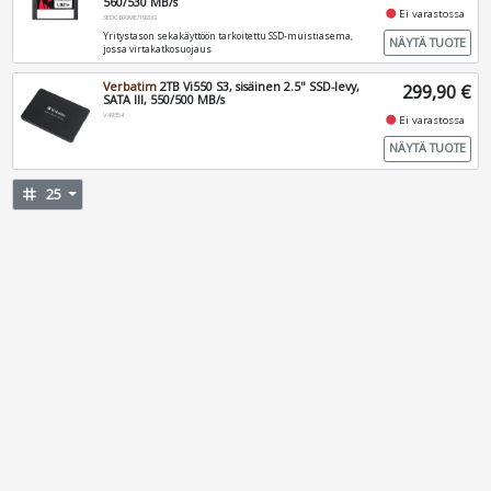
560/530 MB/s
fiber_manual_record
Ei varastossa
SEDC600ME/1920G
Yritystason sekakäyttöön tarkoitettu SSD-muistiasema,
NÄYTÄ TUOTE
jossa virtakatkosuojaus
Verbatim
2TB Vi550 S3, sisäinen 2.5" SSD-levy,
299,90 €
SATA III, 550/500 MB/s
V49354
fiber_manual_record
Ei varastossa
NÄYTÄ TUOTE
tag
25