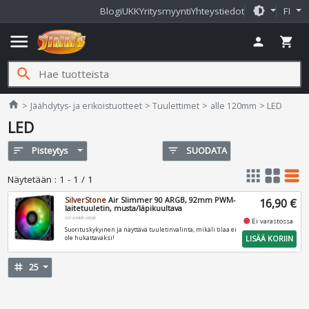
brightness_medium
Blogi
UKK
Yritysmyynti
Yhteystiedot
FI
menu
person
shopping_cart
search
Jimms.fi
home
Jäähdytys- ja erikoistuotteet
Tuulettimet
alle 120mm
LED
LED
sort
Pisteytys
filter_list
SUODATA
apps
grid_view
table_rows
Näytetään
:
1 - 1 / 1
SilverStone
Air Slimmer 90 ARGB, 92mm PWM-
16,90 €
laitetuuletin, musta/läpikuultava
SST-AS90B-ARGB
fiber_manual_record
Ei varastossa
Suorituskykyinen ja näyttävä tuuletinvalinta, mikäli tilaa ei
LISÄÄ KORIIN
ole hukattavaksi!
tag
25