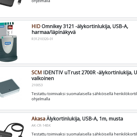
ohjelmalla
HID
Omnikey 3121 -älykortinlukija, USB-A,
harmaa/läpinäkyvä
R31210320-01
SCM
IDENTIV uTrust 2700R -älykortinlukija, 
valkoinen
210053
Testattu toimivaksi suomalaisella sähköisellä henkilökortil
ohjelmalla
Akasa
Älykortinlukija, USB-A, 1m, musta
AK-CR-14BK
Testattu toimivaksi suomalaisella sähköisellä henkilökortil