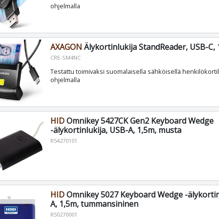
ohjelmalla
AXAGON
Älykortinlukija StandReader, USB-C,
CRE-SM4NC
Testattu toimivaksi suomalaisella sähköisellä henkilökortil
ohjelmalla
HID
Omnikey 5427CK Gen2 Keyboard Wedge
-älykortinlukija, USB-A, 1,5m, musta
R54270101
HID
Omnikey 5027 Keyboard Wedge -älykortinl
A, 1,5m, tummansininen
R50270001