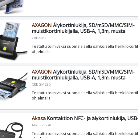
AXAGON
Älykortinlukija, SD/mSD/MMC/SIM-
muistikortinlukijalla, USB-A, 1,3m, musta
CRE-SM2
Testattu toimivaksi suomalaisella sähköisellä henkilökortil
ohjelmalla
AXAGON
Älykortinlukija, SD/mSD/MMC/SIM-
muistikortinlukijalla, USB-A, 1,3m, musta
CRE-SM3SD
Testattu toimivaksi suomalaisella sähköisellä henkilökortil
ohjelmalla
Akasa
Kontaktion NFC- ja älykortinlukija, USB
AK-CR-15BK
Testattu toimivaksi suomalaisella sähköisellä henkilökortil