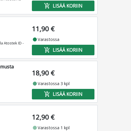
add_shopping_cart
LISÄÄ KORIIN
11,90 €
fiber_manual_record
Varastossa
la Atostek ID -
add_shopping_cart
LISÄÄ KORIIN
, musta
18,90 €
fiber_manual_record
Varastossa 3 kpl
add_shopping_cart
LISÄÄ KORIIN
12,90 €
fiber_manual_record
Varastossa 1 kpl