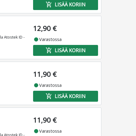
add_shopping_cart
LISÄÄ KORIIN
12,90 €
la Atostek ID -
fiber_manual_record
Varastossa
add_shopping_cart
LISÄÄ KORIIN
11,90 €
fiber_manual_record
Varastossa
add_shopping_cart
LISÄÄ KORIIN
11,90 €
fiber_manual_record
Varastossa
la Atostek ID -