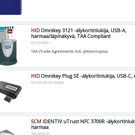
HID
Omnikey 3121 -älykortinlukija, USB-A,
harmaa/läpinäkyvä, TAA Compliant
R31210349-1
TAA (Trade Agreements Act) -yhteensopiva
HID
Omnikey Plug SE -älykortinlukija, USB-C,
RDU55200-00-000000
SCM
IDENTIV uTrust NFC 3700R -älykortinluki
harmaa
795-0025-01