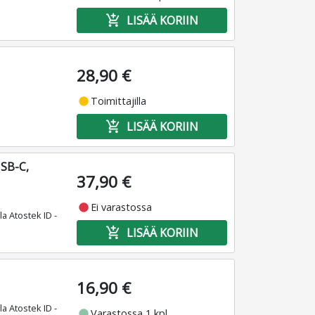
add_shopping_cart
LISÄÄ KORIIN
28,90 €
fiber_manual_record
Toimittajilla
add_shopping_cart
LISÄÄ KORIIN
USB-C,
37,90 €
fiber_manual_record
Ei varastossa
la Atostek ID -
add_shopping_cart
LISÄÄ KORIIN
16,90 €
la Atostek ID -
fiber_manual_record
Varastossa 1 kpl