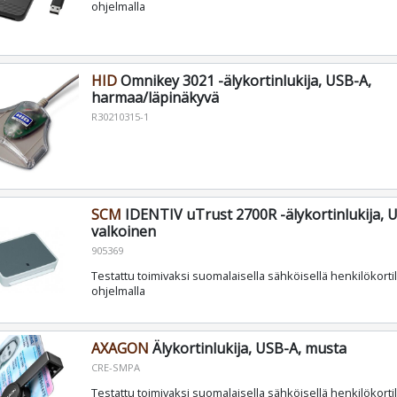
ohjelmalla
HID
Omnikey 3021 -älykortinlukija, USB-A,
harmaa/läpinäkyvä
R30210315-1
SCM
IDENTIV uTrust 2700R -älykortinlukija, 
valkoinen
905369
Testattu toimivaksi suomalaisella sähköisellä henkilökortil
ohjelmalla
AXAGON
Älykortinlukija, USB-A, musta
CRE-SMPA
Testattu toimivaksi suomalaisella sähköisellä henkilökortil