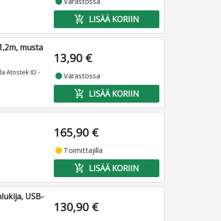
fiber_manual_record
Varastossa
add_shopping_cart
LISÄÄ KORIIN
 1,2m, musta
13,90 €
la Atostek ID -
fiber_manual_record
Varastossa
add_shopping_cart
LISÄÄ KORIIN
165,90 €
fiber_manual_record
Toimittajilla
add_shopping_cart
LISÄÄ KORIIN
ukija, USB-
130,90 €