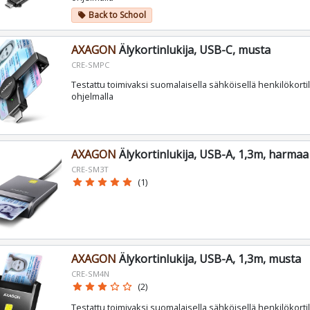
Back to School
local_offer
AXAGON
Älykortinlukija, USB-C, musta
CRE-SMPC
Testattu toimivaksi suomalaisella sähköisellä henkilökortil
ohjelmalla
AXAGON
Älykortinlukija, USB-A, 1,3m, harmaa
CRE-SM3T
star
star
star
star
star
(1)
AXAGON
Älykortinlukija, USB-A, 1,3m, musta
CRE-SM4N
star
star
star
star_border
star_border
(2)
Testattu toimivaksi suomalaisella sähköisellä henkilökortil