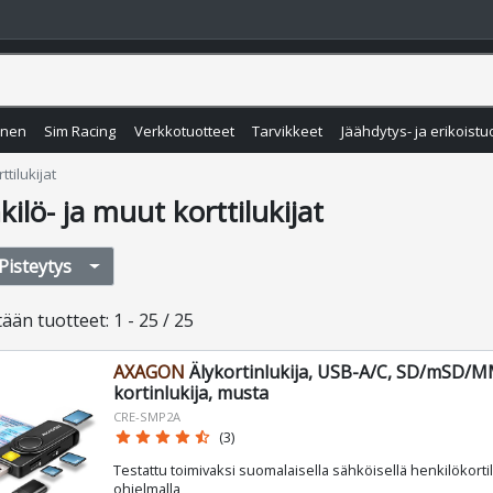
inen
Sim Racing
Verkkotuotteet
Tarvikkeet
Jäähdytys- ja erikoistu
ttilukijat
ilö- ja muut korttilukijat
Pisteytys
tään
tuotteet
:
1 - 25 / 25
AXAGON
Älykortinlukija, USB-A/C, SD/mSD/
kortinlukija, musta
CRE-SMP2A
star
star
star
star
star_half
(3)
Testattu toimivaksi suomalaisella sähköisellä henkilökortil
ohjelmalla