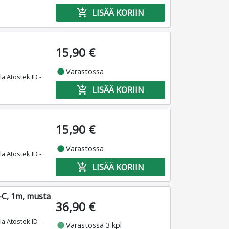
add_shopping_cart
LISÄÄ KORIIN
15,90 €
fiber_manual_record
Varastossa
la Atostek ID -
add_shopping_cart
LISÄÄ KORIIN
15,90 €
fiber_manual_record
Varastossa
la Atostek ID -
add_shopping_cart
LISÄÄ KORIIN
-C, 1m, musta
36,90 €
la Atostek ID -
fiber_manual_record
Varastossa 3 kpl