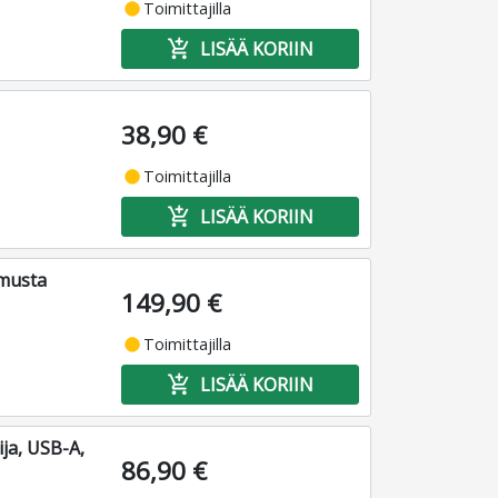
fiber_manual_record
Toimittajilla
add_shopping_cart
LISÄÄ KORIIN
38,90 €
fiber_manual_record
Toimittajilla
add_shopping_cart
LISÄÄ KORIIN
 musta
149,90 €
fiber_manual_record
Toimittajilla
add_shopping_cart
LISÄÄ KORIIN
ja, USB-A,
86,90 €