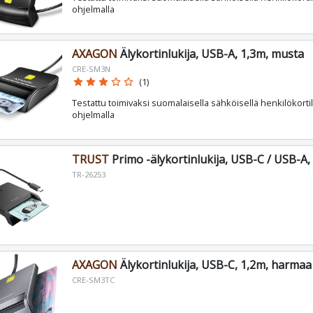
ohjelmalla
AXAGON
Älykortinlukija, USB-A, 1,3m, musta
CRE-SM3N
star
star
star
star_border
star_border
(1)
Testattu toimivaksi suomalaisella sähköisellä henkilökortil
ohjelmalla
TRUST
Primo -älykortinlukija, USB-C / USB-A
TR-26253
AXAGON
Älykortinlukija, USB-C, 1,2m, harmaa
CRE-SM3TC