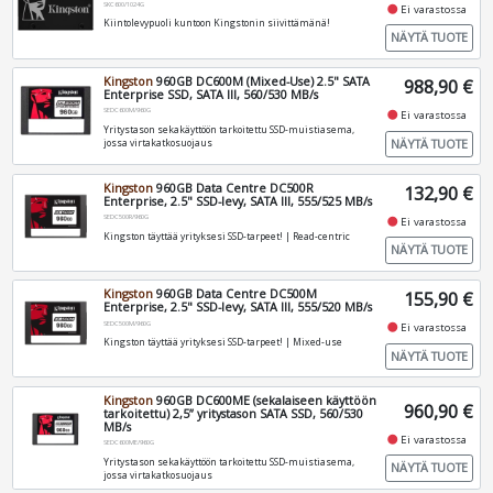
SKC600/1024G
fiber_manual_record
Ei varastossa
Kiintolevypuoli kuntoon Kingstonin siivittämänä!
NÄYTÄ TUOTE
Kingston
960GB DC600M (Mixed-Use) 2.5" SATA
988,90 €
Enterprise SSD, SATA III, 560/530 MB/s
SEDC600M/960G
fiber_manual_record
Ei varastossa
Yritystason sekakäyttöön tarkoitettu SSD-muistiasema,
NÄYTÄ TUOTE
jossa virtakatkosuojaus
Kingston
960GB Data Centre DC500R
132,90 €
Enterprise, 2.5" SSD-levy, SATA III, 555/525 MB/s
SEDC500R/960G
fiber_manual_record
Ei varastossa
Kingston täyttää yrityksesi SSD-tarpeet! | Read-centric
NÄYTÄ TUOTE
Kingston
960GB Data Centre DC500M
155,90 €
Enterprise, 2.5" SSD-levy, SATA III, 555/520 MB/s
SEDC500M/960G
fiber_manual_record
Ei varastossa
Kingston täyttää yrityksesi SSD-tarpeet! | Mixed-use
NÄYTÄ TUOTE
Kingston
960GB DC600ME (sekalaiseen käyttöön
960,90 €
tarkoitettu) 2,5” yritystason SATA SSD, 560/530
MB/s
fiber_manual_record
Ei varastossa
SEDC600ME/960G
Yritystason sekakäyttöön tarkoitettu SSD-muistiasema,
NÄYTÄ TUOTE
jossa virtakatkosuojaus