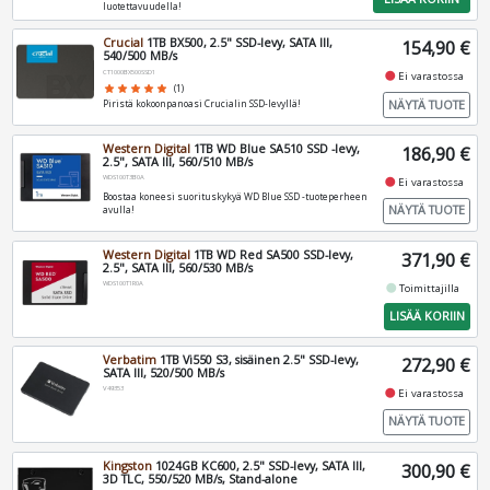
luotettavuudella!
Crucial
1TB BX500, 2.5" SSD-levy, SATA III,
154,90 €
540/500 MB/s
CT1000BX500SSD1
fiber_manual_record
Ei varastossa
star
star
star
star
star
(1)
NÄYTÄ TUOTE
Piristä kokoonpanoasi Crucialin SSD-levyllä!
Western Digital
1TB WD Blue SA510 SSD -levy,
186,90 €
2.5", SATA III, 560/510 MB/s
WDS100T3B0A
fiber_manual_record
Ei varastossa
Boostaa koneesi suorituskykyä WD Blue SSD -tuoteperheen
NÄYTÄ TUOTE
avulla!
Western Digital
1TB WD Red SA500 SSD-levy,
371,90 €
2.5", SATA III, 560/530 MB/s
WDS100T1R0A
fiber_manual_record
Toimittajilla
LISÄÄ KORIIN
Verbatim
1TB Vi550 S3, sisäinen 2.5" SSD-levy,
272,90 €
SATA III, 520/500 MB/s
V49353
fiber_manual_record
Ei varastossa
NÄYTÄ TUOTE
Kingston
1024GB KC600, 2.5" SSD-levy, SATA III,
300,90 €
3D TLC, 550/520 MB/s, Stand-alone