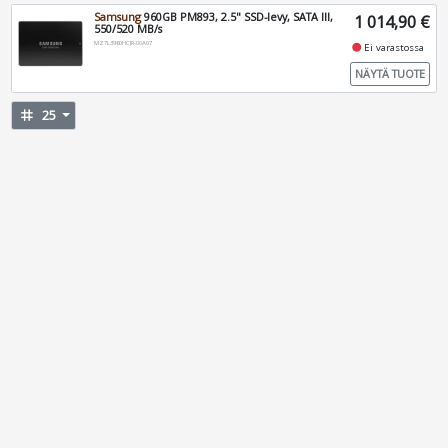
Samsung
960GB PM893, 2.5" SSD-levy, SATA III,
1 014,90 €
550/520 MB/s
MZ7L3960HCJR-00A07
fiber_manual_record
Ei varastossa
NÄYTÄ TUOTE
tag
25