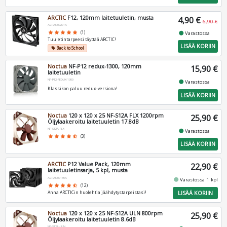
ARCTIC
F12, 120mm laitetuuletin, musta
4,90 €
6,90 €
ACFAN00201A
fiber_manual_record
star
star
star
star
star
(1)
Varastossa
Tuuletintarpeesi täyttää ARCTIC!
LISÄÄ KORIIN
Back to School
local_offer
Noctua
NF-P12 redux-1300, 120mm
15,90 €
laitetuuletin
NF-P12-REDUX-1300
fiber_manual_record
Varastossa
Klassikon paluu redux-versiona!
LISÄÄ KORIIN
Noctua
120 x 120 x 25 NF-S12A FLX 1200rpm
25,90 €
Öljylaakeroitu laitetuuletin 17.8dB
NF-S12A-FLX
fiber_manual_record
Varastossa
star
star
star
star
star_half
(3)
LISÄÄ KORIIN
ARCTIC
P12 Value Pack, 120mm
22,90 €
laitetuuletinsarja, 5 kpl, musta
ACFAN00135A
fiber_manual_record
Varastossa 1 kpl
star
star
star
star
star_half
(12)
LISÄÄ KORIIN
Anna ARCTICin huolehtia jäähdytystarpeistasi!
Noctua
120 x 120 x 25 NF-S12A ULN 800rpm
25,90 €
Öljylaakeroitu laitetuuletin 8.6dB
NF-S12A-ULN