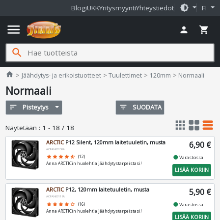
brightness_medium
Blogi
UKK
Yritysmyynti
Yhteystiedot
FI
menu
person
shopping_cart
search
Jimms.fi
home
Jäähdytys- ja erikoistuotteet
Tuulettimet
120mm
Normaali
Normaali
sort
Pisteytys
filter_list
SUODATA
apps
grid_view
table_rows
Näytetään
:
1 - 18 / 18
ARCTIC
P12 Silent, 120mm laitetuuletin, musta
6,90 €
ACFAN00130A
fiber_manual_record
star
star
star
star
star_half
(12)
Varastossa
Anna ARCTICin huolehtia jäähdytystarpeistasi!
LISÄÄ KORIIN
ARCTIC
P12, 120mm laitetuuletin, musta
5,90 €
ACFAN00118A
fiber_manual_record
star
star
star
star
star_border
(16)
Varastossa
Anna ARCTICin huolehtia jäähdytystarpeistasi!
LISÄÄ KORIIN