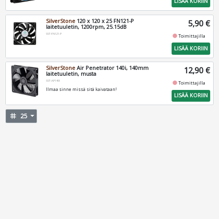
LISÄÄ KORIIN
SilverStone
120 x 120 x 25 FN121-P
5,90 €
laitetuuletin, 1200rpm, 25.15dB
SST-FN121-P
fiber_manual_record
Toimittajilla
LISÄÄ KORIIN
SilverStone
Air Penetrator 140i, 140mm
12,90 €
laitetuuletin, musta
SST-AP140I
fiber_manual_record
Toimittajilla
Ilmaa sinne missä sitä kaivataan!
LISÄÄ KORIIN
tag
25