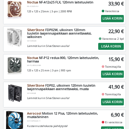
Noctua
NF-A12x25 FLX, 120mm laitetuuletin
33,90 €
NF-A12X25-FLX
fiber_manual_record
Varastossa
120 x 120 x 25mm | 3-pin | 2000 RPM
LISÄÄ KORIIN
SilverStone
FDP02W, ulkoinen 120mm
22,90 €
tuuletin laajennuspaikkaan asennettavaksi,
valkoinen
fiber_manual_record
Varastossa 2 kpl
SST-FDP02W
LISÄÄ KORIIN
Lämmöt kuriin SilverStonen avulla!
Noctua
NF-P12 redux-900, 120mm laitetuuletin,
15,90 €
harmaa
NF-P12-REDUX-900
fiber_manual_record
Toimittajilla
120 x 120 x 25 mm | 3-pin | 900 rpm
LISÄÄ KORIIN
SilverStone
FDP02, ulkoinen 120mm tuuletin
41,90 €
laajennuspaikkaan asennettavaksi, musta
SST-FDP02B
fiber_manual_record
Toimittajilla
Lämmöt kuriin SilverStonen avulla!
LISÄÄ KORIIN
Aerocool
Motion 12 Plus, 120mm laitetuuletin,
6,90 €
musta/sininen
ACF3-MT00220.11
fiber_manual_record
Ei varastossa
Kustannustehokasta jäähdytystä!