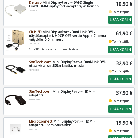
Deltaco
Mini DisplayPort -> DVI-D Single
10,90 €
Link/HDMI/DisplayPort -adapteri, valkoinen
DP-MULTI1
fiber_manual_record
Toimittajilla
LISÄÄ KORIIN
Club 3D
Mini DisplayPort - Dual Link DVI -
61,90 €
näyttöadapteri, HDCP OFF-versio Apple Cinema
-näytölle, 0,6m, must
fiber_manual_record
Toimittajilla
CAC-1130-A
LISÄÄ KORIIN
Club 3D:n tarvikkeilla hommat hoituvat!
StarTech.com
Mini DisplayPort -> Dual-Link DVI,
32,90 €
ottaa virtansa USB:n kautta, musta
MDP2DVID2
fiber_manual_record
Toimittajilla
LISÄÄ KORIIN
StarTech.com
Mini DisplayPort -> HDMI -
37,90 €
adapteri
MDP2HD4K60S
fiber_manual_record
Toimittajilla
LISÄÄ KORIIN
MicroConnect
Mini DisplayPort -> HDMI -
19,90 €
adapteri, 15cm, valkoinen
MDPHDMI
fiber_manual_record
Toimittajilla