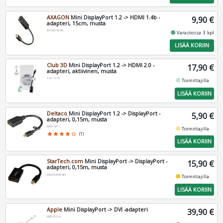
AXAGON
Mini DisplayPort 1.2 -> HDMI 1.4b -
9,90 €
adapteri, 15cm, musta
RVDM-HI14N
fiber_manual_record
Varastossa 3 kpl
LISÄÄ KORIIN
Club 3D
Mini DisplayPort 1.2 -> HDMI 2.0 -
17,90 €
adapteri, aktiivinen, musta
CAC-2170
fiber_manual_record
Toimittajilla
LISÄÄ KORIIN
Deltaco
Mini DisplayPort 1.2 -> DisplayPort -
5,90 €
adapteri, 0,15m, musta
MDP-DP1
fiber_manual_record
Toimittajilla
star
star
star
star
star_border
(1)
LISÄÄ KORIIN
StarTech.com
Mini DisplayPort -> DisplayPort -
15,90 €
adapteri, 0,15m, musta
MDP2DPMF6IN
fiber_manual_record
Toimittajilla
LISÄÄ KORIIN
Apple
Mini DisplayPort -> DVI -adapteri
39,90 €
MB570Z/A