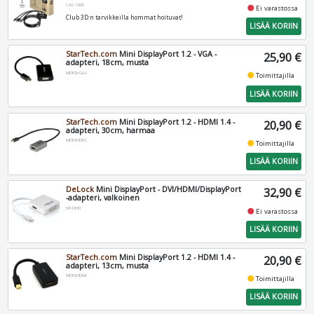
CAC-1630
fiber_manual_record
Ei varastossa
Club 3D:n tarvikkeilla hommat hoituvat!
LISÄÄ KORIIN
StarTech.com
Mini DisplayPort 1.2 - VGA -
25,90 €
adapteri, 18cm, musta
MDP2VGA2
fiber_manual_record
Toimittajilla
LISÄÄ KORIIN
StarTech.com
Mini DisplayPort 1.2 - HDMI 1.4 -
20,90 €
adapteri, 30cm, harmaa
MDP2HDEC
fiber_manual_record
Toimittajilla
LISÄÄ KORIIN
DeLock
Mini DisplayPort - DVI/HDMI/DisplayPort
32,90 €
-adapteri, valkoinen
DP-DHD
fiber_manual_record
Ei varastossa
LISÄÄ KORIIN
StarTech.com
Mini DisplayPort 1.2 - HDMI 1.4 -
20,90 €
adapteri, 13cm, musta
MDP2HDMI
fiber_manual_record
Toimittajilla
LISÄÄ KORIIN