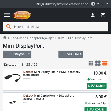
brightness_medium
Blogi
UKK
Yritysmyynti
Yhteystiedot
FI
menu
person
shopping_cart
search
Jimms.fi
home
Tarvikkeet
Adapterit/Jakajat
Kuva
Mini DisplayPort
Mini DisplayPort
sort
Pisteytys
filter_list
SUODATA
apps
grid_view
table_rows
Näytetään
:
1 - 25 / 25
Deltaco
Mini DisplayPort -> HDMI -adapteri,
10,90 €
0,2m, musta
DP-HDMI45
fiber_manual_record
Varastossa
LISÄÄ KORIIN
DeLock
Mini DisplayPort -> DisplayPort -
8,90 €
adapteri, musta
DP-DP
fiber_manual_record
Varastossa 1 kpl
LISÄÄ KORIIN