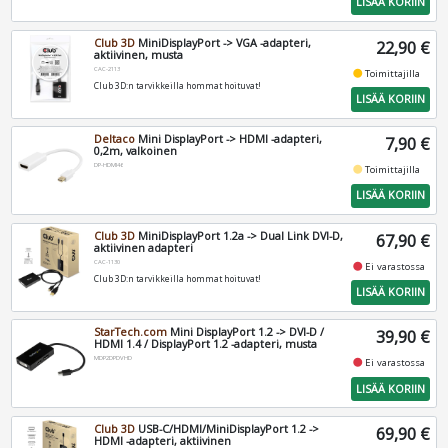
LISÄÄ KORIIN
Club 3D
MiniDisplayPort -> VGA -adapteri,
22,90 €
aktiivinen, musta
CAC-2113
fiber_manual_record
Toimittajilla
Club 3D:n tarvikkeilla hommat hoituvat!
LISÄÄ KORIIN
Deltaco
Mini DisplayPort -> HDMI -adapteri,
7,90 €
0,2m, valkoinen
DP-HDMI46
fiber_manual_record
Toimittajilla
LISÄÄ KORIIN
Club 3D
MiniDisplayPort 1.2a -> Dual Link DVI-D,
67,90 €
aktiivinen adapteri
CAC-1130
fiber_manual_record
Ei varastossa
Club 3D:n tarvikkeilla hommat hoituvat!
LISÄÄ KORIIN
StarTech.com
Mini DisplayPort 1.2 -> DVI-D /
39,90 €
HDMI 1.4 / DisplayPort 1.2 -adapteri, musta
MDP2DPDVHD
fiber_manual_record
Ei varastossa
LISÄÄ KORIIN
Club 3D
USB-C/HDMI/MiniDisplayPort 1.2 ->
69,90 €
HDMI -adapteri, aktiivinen