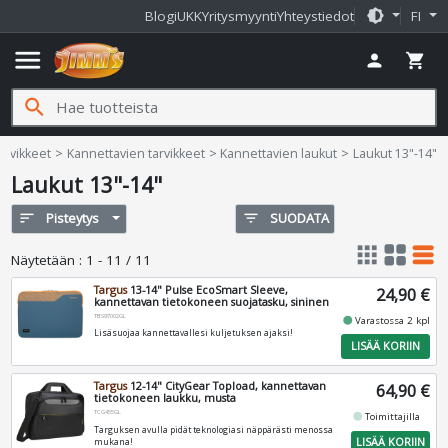
brightness_medium
Blogi
UKK
Yritysmyynti
Yhteystiedot
FI
menu
person
shopping_cart
search
ms.fi
arvikkeet
Kannettavien tarvikkeet
Kannettavien laukut
Laukut 13"-14"
Laukut 13"-14"
sort
Pisteytys
filter_list
SUODATA
apps
grid_view
table_rows
Näytetään
:
1 - 11 / 11
Targus
13-14" Pulse EcoSmart Sleeve,
24,90 €
kannettavan tietokoneen suojatasku, sininen
TBS97002GL
fiber_manual_record
Varastossa 2 kpl
Lisäsuojaa kannettavallesi kuljetuksen ajaksi!
LISÄÄ KORIIN
Targus
12-14" CityGear Topload, kannettavan
64,90 €
tietokoneen laukku, musta
TCG455GL
fiber_manual_record
Toimittajilla
Targuksen avulla pidät teknologiasi näppärästi menossa
LISÄÄ KORIIN
mukana!