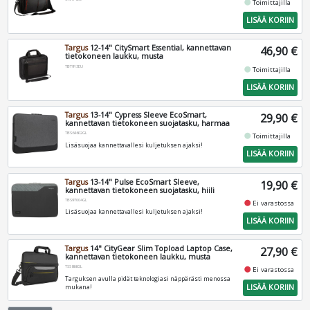
fiber_manual_record
Toimittajilla
LISÄÄ KORIIN
Targus
12-14" CitySmart Essential, kannettavan
46,90 €
tietokoneen laukku, musta
TBT913EU
fiber_manual_record
Toimittajilla
LISÄÄ KORIIN
Targus
13-14" Cypress Sleeve EcoSmart,
29,90 €
kannettavan tietokoneen suojatasku, harmaa
TBS64602GL
fiber_manual_record
Toimittajilla
Lisäsuojaa kannettavallesi kuljetuksen ajaksi!
LISÄÄ KORIIN
Targus
13-14" Pulse EcoSmart Sleeve,
19,90 €
kannettavan tietokoneen suojatasku, hiili
TBS97004GL
fiber_manual_record
Ei varastossa
Lisäsuojaa kannettavallesi kuljetuksen ajaksi!
LISÄÄ KORIIN
Targus
14" CityGear Slim Topload Laptop Case,
27,90 €
kannettavan tietokoneen laukku, musta
TSS866GL
fiber_manual_record
Ei varastossa
Targuksen avulla pidät teknologiasi näppärästi menossa
LISÄÄ KORIIN
mukana!