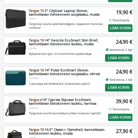
Targus
13.3" CityGear Laptop Sleeve,
19,90 €
kannettavan tietokoneen suojatasku, musta
TSS930GL
fiber_manual_record
Toimittajilla
Targuksen avulla pidät teknologiasi näppärästi menossa
LISÄÄ KORIIN
mukana!
Targus
13-14" GeoLite EcoSmart Slim Brief,
24,90 €
kannettavan tietokoneen laukku, musta
TBS576GL
fiber_manual_record
Varastossa 3 kpl
Nykyaikainen tyyli, minimalistinen ajattelutapa
LISÄÄ KORIIN
Targus
13-14" Pulse EcoSmart Sleeve,
24,90 €
kannettavan tietokoneen suojatasku, vihreä
TBS97005GL
fiber_manual_record
Varastossa 2 kpl
Lisäsuojaa kannettavallesi kuljetuksen ajaksi!
LISÄÄ KORIIN
Targus
≤14" Cypress Slipcase EcoSmart,
39,90 €
kannettavan tietokoneen laukku, harmaa
TBS92602GL
fiber_manual_record
Toimittajilla
Targuksen avulla kannettava kulkee mukanasi tyylillä!
LISÄÄ KORIIN
Targus
13-14.3" Classic+ Clamshell, kannettavan
27,90 €
tietokoneen laukku, musta
CN414EU