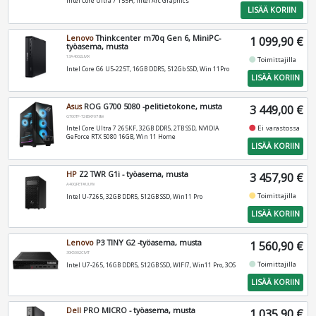
Intel Core Ultra 7 155H, Intel Arc Graphics
LISÄÄ KORIIN
Lenovo
Thinkcenter m70q Gen 6, MiniPC-
1 099,90 €
työasema, musta
13A4002LMX
fiber_manual_record
Toimittajilla
Intel Core G6 U5-225T, 16GB DDR5, 512Gb SSD, Win 11Pro
LISÄÄ KORIIN
Asus
ROG G700 5080 -pelitietokone, musta
3 449,00 €
G700TF-7265KF078W
fiber_manual_record
Ei varastossa
Intel Core Ultra 7 265KF, 32GB DDR5, 2TB SSD, NVIDIA
GeForce RTX 5080 16GB, Win 11 Home
LISÄÄ KORIIN
HP
Z2 TWR G1i - työasema, musta
3 457,90 €
A40QFET#UUW
fiber_manual_record
Toimittajilla
Intel U-7265, 32GB DDR5, 512GB SSD, Win11 Pro
LISÄÄ KORIIN
Lenovo
P3 TINY G2 -työasema, musta
1 560,90 €
30K5002CMT
fiber_manual_record
Toimittajilla
Intel U7-265, 16GB DDR5, 512GB SSD, WIFI7, Win11 Pro, 3OS
LISÄÄ KORIIN
Dell
PRO MICRO - työasema, musta
1 035,90 €