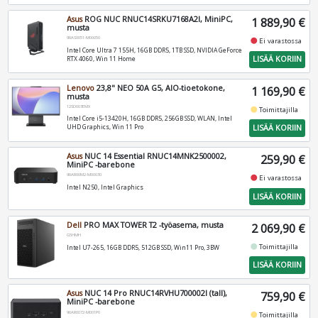
Asus
ROG NUC RNUC14SRKU7168A2I, MiniPC,
1 889,90 €
musta
90AS0051-M00050
fiber_manual_record
Ei varastossa
Intel Core Ultra 7 155H, 16GB DDR5, 1TB SSD, NVIDIA GeForce
LISÄÄ KORIIN
RTX 4060, Win 11 Home
Lenovo
23,8" NEO 50A G5, AIO-tioetokone,
1 169,90 €
musta
12SD003EMX
fiber_manual_record
Toimittajilla
Intel Core i5-13420H, 16GB DDR5, 256GB SSD, WLAN, Intel
LISÄÄ KORIIN
UHD Graphics, Win 11 Pro
Asus
NUC 14 Essential RNUC14MNK2500002,
259,90 €
MiniPC -barebone
90AR00M2-M00030
fiber_manual_record
Ei varastossa
Intel N250, Intel Graphics
LISÄÄ KORIIN
Dell
PRO MAX TOWER T2 -työasema, musta
2 069,90 €
G5HMH
fiber_manual_record
Toimittajilla
Intel U7-265, 16GB DDR5, 512GB SSD, Win11 Pro, 3BW
LISÄÄ KORIIN
Asus
NUC 14 Pro RNUC14RVHU700002I (tall),
759,90 €
MiniPC -barebone
90AR0072-M001P0
fiber_manual_record
Toimittajilla