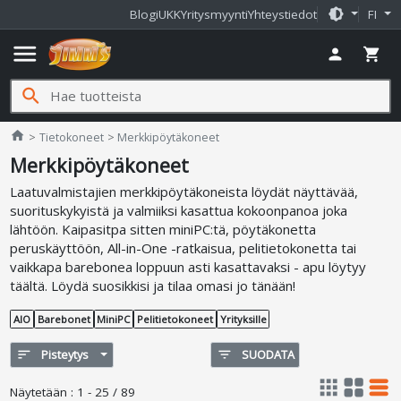
brightness_medium
Blogi
UKK
Yritysmyynti
Yhteystiedot
FI
menu
person
shopping_cart
search
Jimms.fi
home
Tietokoneet
Merkkipöytäkoneet
Merkkipöytäkoneet
Laatuvalmistajien merkkipöytäkoneista löydät näyttävää,
suorituskykyistä ja valmiiksi kasattua kokoonpanoa joka
lähtöön. Kaipasitpa sitten miniPC:tä, pöytäkonetta
peruskäyttöön, All-in-One -ratkaisua, pelitietokonetta tai
vaikkapa barebonea loppuun asti kasattavaksi - apu löytyy
täältä. Löydä suosikkisi ja tilaa omasi jo tänään!
AIO
Barebonet
MiniPC
Pelitietokoneet
Yrityksille
sort
Pisteytys
filter_list
SUODATA
apps
grid_view
table_rows
Näytetään
:
1 - 25 / 89