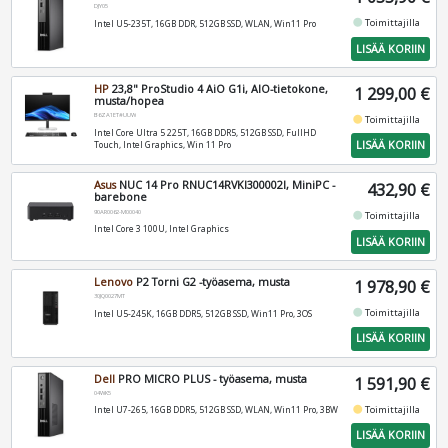
DJY05
fiber_manual_record
Toimittajilla
Intel U5-235T, 16GB DDR, 512GB SSD, WLAN, Win11 Pro
LISÄÄ KORIIN
HP
23,8" ProStudio 4 AiO G1i, AIO-tietokone,
1 299,00 €
musta/hopea
B6ZA1ET#UUW
fiber_manual_record
Toimittajilla
Intel Core Ultra 5 225T, 16GB DDR5, 512GB SSD, FullHD
LISÄÄ KORIIN
Touch, Intel Graphics, Win 11 Pro
Asus
NUC 14 Pro RNUC14RVKI300002I, MiniPC -
432,90 €
barebone
90AR0062-M00040
fiber_manual_record
Toimittajilla
Intel Core 3 100U, Intel Graphics
LISÄÄ KORIIN
Lenovo
P2 Torni G2 -työasema, musta
1 978,90 €
30JQ0027MT
fiber_manual_record
Toimittajilla
Intel U5-245K, 16GB DDR5, 512GB SSD, Win11 Pro, 3OS
LISÄÄ KORIIN
Dell
PRO MICRO PLUS - työasema, musta
1 591,90 €
04WK5
fiber_manual_record
Toimittajilla
Intel U7-265, 16GB DDR5, 512GB SSD, WLAN, Win11 Pro, 3BW
LISÄÄ KORIIN