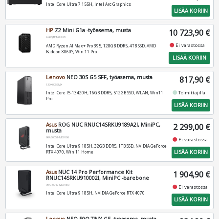
Intel Core Ultra 7 155H, Intel Arc Graphics
LISÄÄ KORIIN
HP
Z2 Mini G1a -työasema, musta
10 723,90 €
A40QTET#UUW
fiber_manual_record
Ei varastossa
AMD Ryzen AI Max+ Pro 395, 128GB DDR5, 4TB SSD, AMD
Radeon 8060S, Win 11 Pro
LISÄÄ KORIIN
Lenovo
NEO 30S G5 SFF, työasema, musta
817,90 €
13DK0057MX
fiber_manual_record
Toimittajilla
Intel Core I5-13420H, 16GB DDR5, 512GB SSD, WLAN, Win11
Pro
LISÄÄ KORIIN
Asus
ROG NUC RNUC14SRKU9189A2I, MiniPC,
2 299,00 €
musta
90AS0051-M00100
fiber_manual_record
Ei varastossa
Intel Core Ultra 9 185H, 32GB DDR5, 1TB SSD, NVIDIA GeForce
LISÄÄ KORIIN
RTX 4070, Win 11 Home
Asus
NUC 14 Pro Performance Kit
1 904,90 €
RNUC14SRKU910002I, MiniPC -barebone
90AR0042-M001B0
fiber_manual_record
Ei varastossa
Intel Core Ultra 9 185H, NVIDIA GeForce RTX 4070
LISÄÄ KORIIN