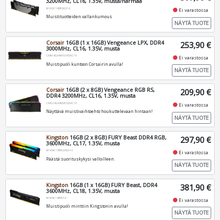
3200MHz, CL16, 1.35V, musta/harmaa
KF432C16RB2K2/16
fiber_manual_record
Ei varastossa
Muistituotteiden vallankumous
NÄYTÄ TUOTE
Corsair
16GB (1 x 16GB) Vengeance LPX, DDR4
253,90 €
3000MHz, CL16, 1.35V, musta
CMK16GX4M1D3000C16
fiber_manual_record
Ei varastossa
Muistipuoli kuntoon Corsairin avulla!
NÄYTÄ TUOTE
Corsair
16GB (2 x 8GB) Vengeance RGB RS,
209,90 €
DDR4 3200MHz, CL16, 1.35V, musta
CMG16GX4M2E3200C16
fiber_manual_record
Ei varastossa
Näyttävä muistivaihtoehto houkuttelevaan hintaan!
NÄYTÄ TUOTE
Kingston
16GB (2 x 8GB) FURY Beast DDR4 RGB,
297,90 €
3600MHz, CL17, 1.35V, musta
KF436C17BB2AK2/16
fiber_manual_record
Ei varastossa
Päästä suorituskykysi valloilleen.
NÄYTÄ TUOTE
Kingston
16GB (1 x 16GB) FURY Beast, DDR4
381,90 €
3600MHz, CL18, 1.35V, musta
KF436C18BB/16
fiber_manual_record
Ei varastossa
Muistipuoli minttiin Kingstonin avulla!
NÄYTÄ TUOTE