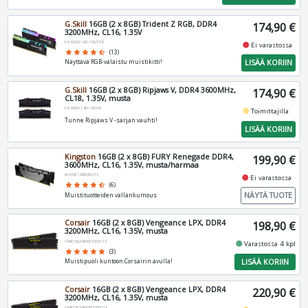
G.Skill
16GB (2 x 8GB) Trident Z RGB, DDR4
174,90 €
3200MHz, CL16, 1.35V
F4-3200C16D-16GTZR
fiber_manual_record
Ei varastossa
star
star
star
star
star_half
(13)
LISÄÄ KORIIN
Näyttävä RGB-valaistu muistikitti!
G.Skill
16GB (2 x 8GB) Ripjaws V, DDR4 3600MHz,
174,90 €
CL18, 1.35V, musta
F4-3600C18D-16GVK
fiber_manual_record
Toimittajilla
Tunne Ripjaws V -sarjan vauhti!
LISÄÄ KORIIN
Kingston
16GB (2 x 8GB) FURY Renegade DDR4,
199,90 €
3600MHz, CL16, 1.35V, musta/harmaa
KF436C16RB2K2/16
fiber_manual_record
Ei varastossa
star
star
star
star
star_half
(6)
NÄYTÄ TUOTE
Muistituotteiden vallankumous
Corsair
16GB (2 x 8GB) Vengeance LPX, DDR4
198,90 €
3200MHz, CL16, 1.35V, musta
CMK16GX4M2E3200C16
fiber_manual_record
Varastossa 4 kpl
star
star
star
star
star
(3)
LISÄÄ KORIIN
Muistipuoli kuntoon Corsairin avulla!
Corsair
16GB (2 x 8GB) Vengeance LPX, DDR4
220,90 €
3200MHz, CL16, 1.35V, musta
CMK16GX4M2B3200C16