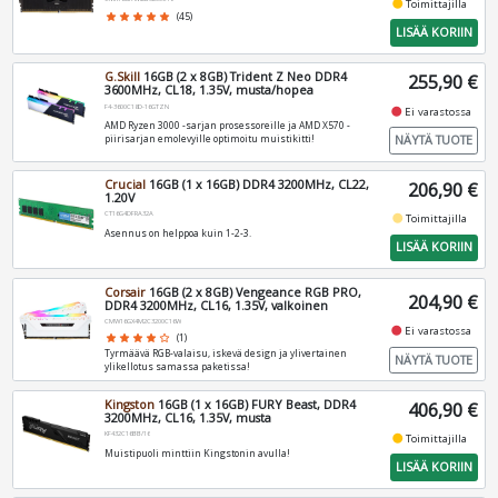
fiber_manual_record
Toimittajilla
star
star
star
star
star
(45)
LISÄÄ KORIIN
G.Skill
16GB (2 x 8GB) Trident Z Neo DDR4
255,90 €
3600MHz, CL18, 1.35V, musta/hopea
F4-3600C18D-16GTZN
fiber_manual_record
Ei varastossa
AMD Ryzen 3000 -sarjan prosessoreille ja AMD X570 -
NÄYTÄ TUOTE
piirisarjan emolevyille optimoitu muistikitti!
Crucial
16GB (1 x 16GB) DDR4 3200MHz, CL22,
206,90 €
1.20V
CT16G4DFRA32A
fiber_manual_record
Toimittajilla
Asennus on helppoa kuin 1-2-3.
LISÄÄ KORIIN
Corsair
16GB (2 x 8GB) Vengeance RGB PRO,
204,90 €
DDR4 3200MHz, CL16, 1.35V, valkoinen
CMW16GX4M2C3200C16W
fiber_manual_record
Ei varastossa
star
star
star
star
star_border
(1)
Tyrmäävä RGB-valaisu, iskevä design ja ylivertainen
NÄYTÄ TUOTE
ylikellotus samassa paketissa!
Kingston
16GB (1 x 16GB) FURY Beast, DDR4
406,90 €
3200MHz, CL16, 1.35V, musta
KF432C16BB/16
fiber_manual_record
Toimittajilla
Muistipuoli minttiin Kingstonin avulla!
LISÄÄ KORIIN