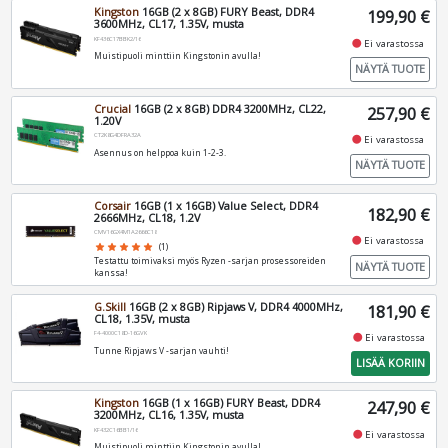
Kingston
16GB (2 x 8GB) FURY Beast, DDR4
199,90 €
3600MHz, CL17, 1.35V, musta
KF436C17BBK2/16
fiber_manual_record
Ei varastossa
Muistipuoli minttiin Kingstonin avulla!
NÄYTÄ TUOTE
Crucial
16GB (2 x 8GB) DDR4 3200MHz, CL22,
257,90 €
1.20V
CT2K8G4DFRA32A
fiber_manual_record
Ei varastossa
Asennus on helppoa kuin 1-2-3.
NÄYTÄ TUOTE
Corsair
16GB (1 x 16GB) Value Select, DDR4
182,90 €
2666MHz, CL18, 1.2V
CMV16GX4M1A2666C18
fiber_manual_record
Ei varastossa
star
star
star
star
star
(1)
Testattu toimivaksi myös Ryzen -sarjan prosessoreiden
NÄYTÄ TUOTE
kanssa!
G.Skill
16GB (2 x 8GB) Ripjaws V, DDR4 4000MHz,
181,90 €
CL18, 1.35V, musta
F4-4000C18D-16GVK
fiber_manual_record
Ei varastossa
Tunne Ripjaws V -sarjan vauhti!
LISÄÄ KORIIN
Kingston
16GB (1 x 16GB) FURY Beast, DDR4
247,90 €
3200MHz, CL16, 1.35V, musta
KF432C16BB1/16
fiber_manual_record
Ei varastossa
Muistipuoli minttiin Kingstonin avulla!