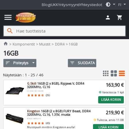
brightness_medium
Blogi
UKK
Yritysmyynti
Yhteystiedot
FI
menu
person
shopping_cart
search
Jimms.fi
home
Komponentit
Muistit
DDR4
16GB
16GB
sort
Pisteytys
filter_list
SUODATA
apps
grid_view
table_rows
Näytetään
:
1 - 25 / 46
G.Skill
16GB (2 x 8GB), Ripjaws V, DDR4
163,90 €
3200MHz, CL16
F4-3200C16D-16GVKB
fiber_manual_record
Varastossa 1 kpl
star
star
star
star
star_half
(26)
LISÄÄ KORIIN
Kingston
16GB (2 x 8GB) FURY Beast, DDR4
219,90 €
3200MHz, CL16, 1.35V, musta
KF432C16BBK2/16
fiber_manual_record
Tulossa, arvio 11.08
star
star
star
star
star
(45)
LISÄÄ KORIIN
Muistipuoli minttiin Kingstonin avulla!