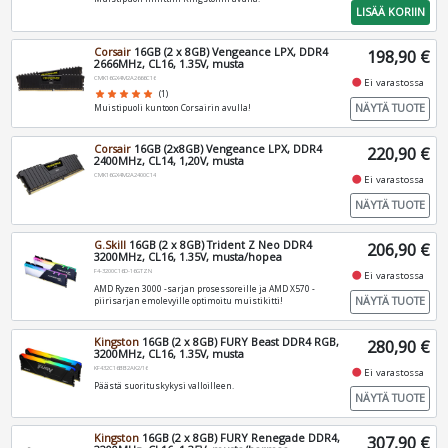
LISÄÄ KORIIN
Corsair
16GB (2 x 8GB) Vengeance LPX, DDR4
198,90 €
2666MHz, CL16, 1.35V, musta
CMK16GX4M2A2666C16
fiber_manual_record
Ei varastossa
star
star
star
star
star
(1)
NÄYTÄ TUOTE
Muistipuoli kuntoon Corsairin avulla!
Corsair
16GB (2x8GB) Vengeance LPX, DDR4
220,90 €
2400MHz, CL14, 1,20V, musta
CMK16GX4M2A2400C14
fiber_manual_record
Ei varastossa
NÄYTÄ TUOTE
G.Skill
16GB (2 x 8GB) Trident Z Neo DDR4
206,90 €
3200MHz, CL16, 1.35V, musta/hopea
F4-3200C16D-16GTZN
fiber_manual_record
Ei varastossa
AMD Ryzen 3000 -sarjan prosessoreille ja AMD X570 -
NÄYTÄ TUOTE
piirisarjan emolevyille optimoitu muistikitti!
Kingston
16GB (2 x 8GB) FURY Beast DDR4 RGB,
280,90 €
3200MHz, CL16, 1.35V, musta
KF432C16BB2AK2/16
fiber_manual_record
Ei varastossa
Päästä suorituskykysi valloilleen.
NÄYTÄ TUOTE
Kingston
16GB (2 x 8GB) FURY Renegade DDR4,
307,90 €