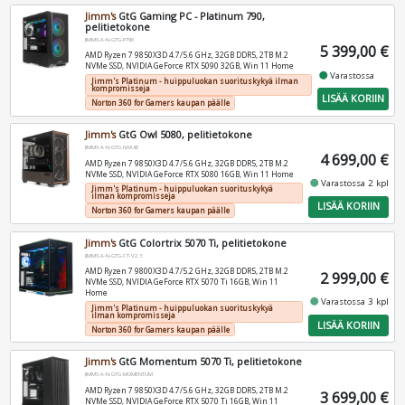
Jimm's
GtG Gaming PC - Platinum 790,
pelitietokone
JIMMS-A-N-GTG-P790
5 399,00 €
AMD Ryzen 7 9850X3D 4.7/5.6 GHz, 32GB DDR5, 2TB M.2
NVMe SSD, NVIDIA GeForce RTX 5090 32GB, Win 11 Home
fiber_manual_record
Varastossa
Jimm's Platinum - huippuluokan suorituskykyä ilman
kompromisseja
LISÄÄ KORIIN
Norton 360 for Gamers kaupan päälle
Jimm's
GtG Owl 5080, pelitietokone
JIMMS-A-N-GTG-NXA80
4 699,00 €
AMD Ryzen 7 9850X3D 4.7/5.6 GHz, 32GB DDR5, 2TB M.2
NVMe SSD, NVIDIA GeForce RTX 5080 16GB, Win 11 Home
fiber_manual_record
Varastossa 2 kpl
Jimm's Platinum - huippuluokan suorituskykyä
ilman kompromisseja
LISÄÄ KORIIN
Norton 360 for Gamers kaupan päälle
Jimm's
GtG Colortrix 5070 Ti, pelitietokone
JIMMS-A-N-GTG-CT-V2.3
AMD Ryzen 7 9800X3D 4.7/5.2 GHz, 32GB DDR5, 2TB M.2
2 999,00 €
NVMe SSD, NVIDIA GeForce RTX 5070 Ti 16GB, Win 11
Home
fiber_manual_record
Varastossa 3 kpl
Jimm's Platinum - huippuluokan suorituskykyä
ilman kompromisseja
LISÄÄ KORIIN
Norton 360 for Gamers kaupan päälle
Jimm's
GtG Momentum 5070 Ti, pelitietokone
JIMMS-A-N-GTG-MOMENTUM
AMD Ryzen 7 9850X3D 4.7/5.6 GHz, 32GB DDR5, 2TB M.2
3 699,00 €
NVMe SSD, NVIDIA GeForce RTX 5070 Ti 16GB, Win 11