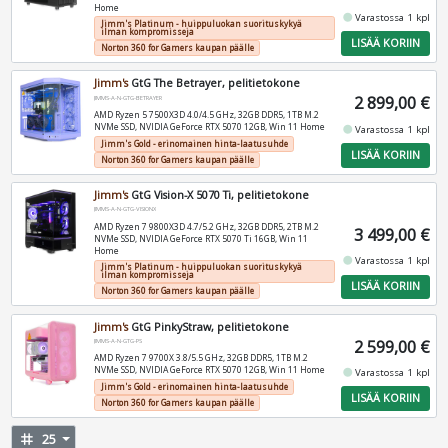
Home
fiber_manual_record
Varastossa 1 kpl
Jimm's Platinum - huippuluokan suorituskykyä
ilman kompromisseja
LISÄÄ KORIIN
Norton 360 for Gamers kaupan päälle
Jimm's
GtG The Betrayer, pelitietokone
2 899,00 €
JIMMS-A-N-GTG-BETRAYER
AMD Ryzen 5 7500X3D 4.0/4.5 GHz, 32GB DDR5, 1TB M.2
NVMe SSD, NVIDIA GeForce RTX 5070 12GB, Win 11 Home
fiber_manual_record
Varastossa 1 kpl
Jimm's Gold - erinomainen hinta-laatusuhde
LISÄÄ KORIIN
Norton 360 for Gamers kaupan päälle
Jimm's
GtG Vision-X 5070 Ti, pelitietokone
JIMMS-A-N-GTG-VISIONX
AMD Ryzen 7 9800X3D 4.7/5.2 GHz, 32GB DDR5, 2TB M.2
3 499,00 €
NVMe SSD, NVIDIA GeForce RTX 5070 Ti 16GB, Win 11
Home
fiber_manual_record
Varastossa 1 kpl
Jimm's Platinum - huippuluokan suorituskykyä
ilman kompromisseja
LISÄÄ KORIIN
Norton 360 for Gamers kaupan päälle
Jimm's
GtG PinkyStraw, pelitietokone
2 599,00 €
JIMMS-A-N-GTG-PS
AMD Ryzen 7 9700X 3.8/5.5 GHz, 32GB DDR5, 1TB M.2
NVMe SSD, NVIDIA GeForce RTX 5070 12GB, Win 11 Home
fiber_manual_record
Varastossa 1 kpl
Jimm's Gold - erinomainen hinta-laatusuhde
LISÄÄ KORIIN
Norton 360 for Gamers kaupan päälle
tag
25