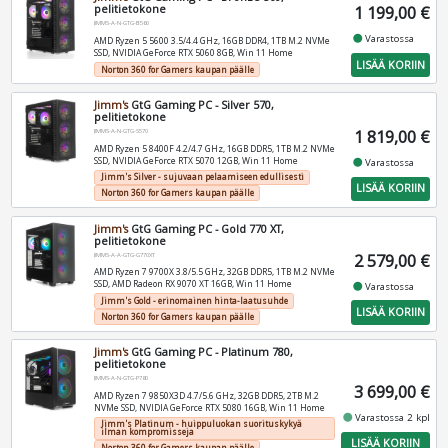
pelitietokone
1 199,00 €
JIMMS-A-N-GTG-B560
fiber_manual_record
Varastossa
AMD Ryzen 5 5600 3.5/4.4 GHz, 16GB DDR4, 1TB M.2 NVMe
SSD, NVIDIA GeForce RTX 5060 8GB, Win 11 Home
LISÄÄ KORIIN
Norton 360 for Gamers kaupan päälle
Jimm's
GtG Gaming PC - Silver 570,
pelitietokone
1 819,00 €
JIMMS-A-N-GTG-S570
AMD Ryzen 5 8400F 4.2/4.7 GHz, 16GB DDR5, 1TB M.2 NVMe
SSD, NVIDIA GeForce RTX 5070 12GB, Win 11 Home
fiber_manual_record
Varastossa
Jimm's Silver - sujuvaan pelaamiseen edullisesti
LISÄÄ KORIIN
Norton 360 for Gamers kaupan päälle
Jimm's
GtG Gaming PC - Gold 770 XT,
pelitietokone
2 579,00 €
JIMMS-A-A-GTG-G770XT
AMD Ryzen 7 9700X 3.8/5.5 GHz, 32GB DDR5, 1TB M.2 NVMe
SSD, AMD Radeon RX 9070 XT 16GB, Win 11 Home
fiber_manual_record
Varastossa
Jimm's Gold - erinomainen hinta-laatusuhde
LISÄÄ KORIIN
Norton 360 for Gamers kaupan päälle
Jimm's
GtG Gaming PC - Platinum 780,
pelitietokone
JIMMS-A-N-GTG-P780
3 699,00 €
AMD Ryzen 7 9850X3D 4.7/5.6 GHz, 32GB DDR5, 2TB M.2
NVMe SSD, NVIDIA GeForce RTX 5080 16GB, Win 11 Home
fiber_manual_record
Varastossa 2 kpl
Jimm's Platinum - huippuluokan suorituskykyä
ilman kompromisseja
LISÄÄ KORIIN
Norton 360 for Gamers kaupan päälle