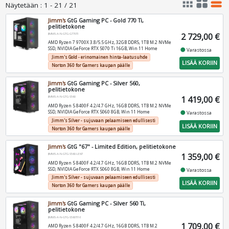
apps
grid_view
table_rows
Näytetään
:
1 - 21 / 21
Jimm's
GtG Gaming PC - Gold 770 Ti,
pelitietokone
2 729,00 €
JIMMS-A-N-GTG-G770TI
AMD Ryzen 7 9700X 3.8/5.5 GHz, 32GB DDR5, 1TB M.2 NVMe
SSD, NVIDIA GeForce RTX 5070 Ti 16GB, Win 11 Home
fiber_manual_record
Varastossa
Jimm's Gold - erinomainen hinta-laatusuhde
LISÄÄ KORIIN
Norton 360 for Gamers kaupan päälle
Jimm's
GtG Gaming PC - Silver 560,
pelitietokone
1 419,00 €
JIMMS-A-N-GTG-S560
AMD Ryzen 5 8400F 4.2/4.7 GHz, 16GB DDR5, 1TB M.2 NVMe
SSD, NVIDIA GeForce RTX 5060 8GB, Win 11 Home
fiber_manual_record
Varastossa
Jimm's Silver - sujuvaan pelaamiseen edullisesti
LISÄÄ KORIIN
Norton 360 for Gamers kaupan päälle
Jimm's
GtG "67" - Limited Edition, pelitietokone
1 359,00 €
JIMMS-A-N-GTG-S560-LE67
AMD Ryzen 5 8400F 4.2/4.7 GHz, 16GB DDR5, 1TB M.2 NVMe
SSD, NVIDIA GeForce RTX 5060 8GB, Win 11 Home
fiber_manual_record
Varastossa
Jimm's Silver - sujuvaan pelaamiseen edullisesti
LISÄÄ KORIIN
Norton 360 for Gamers kaupan päälle
Jimm's
GtG Gaming PC - Silver 560 Ti,
pelitietokone
JIMMS-A-N-GTG-S560TI16
1 709,00 €
AMD Ryzen 5 8400F 4.2/4.7 GHz, 16GB DDR5, 1TB M.2