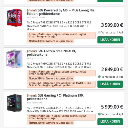
Jimm's
GtG Powered by MSI – MLG Loong:Nia
Edition, pelitietokone
JIMMS-A-N-GTG-MSI-MLG
AMD Ryzen 7 9850X3D 4.7/5.6 GHz, 32GB DDR5, 2TB M.2
3 599,00 €
NVMe SSD, NVIDIA GeForce RTX 5070 Ti 16GB, Win 11
Home
fiber_manual_record
Varastossa 1 kpl
Jimm's Platinum - huippuluokan suorituskykyä
ilman kompromisseja
LISÄÄ KORIIN
Norton 360 for Gamers kaupan päälle
Jimm's
GtG Frozen Steel 9070 XT,
pelitietokone
JIMMS-A-A-GTG-FS2.2
AMD Ryzen 7 9800X3D 4.7/5.2 GHz, 32GB DDR5, 2TB M.2
NVMe SSD, AMD Radeon RX 9070 XT 16GB, Win 11 Home
2 849,00 €
Jimm's Platinum - huippuluokan suorituskykyä
ilman kompromisseja
fiber_manual_record
Varastossa 3 kpl
Norton 360 for Gamers kaupan päälle
Jimm's GtG pelikoneen ostajalle (Glorius Model D- RGB
LISÄÄ KORIIN
Optical Gaming) langallinen pelihiiri
Jimm's
GtG Gaming PC - Platinum 990,
pelitietokone
JIMMS-A-N-GTG-P990
5 999,00 €
AMD Ryzen 9 9950X3D 4.3/5.7 GHz, 32GB DDR5, 2TB M.2
NVMe SSD, NVIDIA GeForce RTX 5090 32GB, Win 11 Home
fiber_manual_record
Varastossa 4 kpl
Jimm's Platinum - huippuluokan suorituskykyä
ilman kompromisseja
LISÄÄ KORIIN
Norton 360 for Gamers kaupan päälle