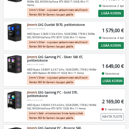
NVMe SSD, NVIDIA GeForce RTX 5060 Ti 16GB, Win 11
Home
fiber_manual_record
Varastossa 2 kpl
Jimm's Silver - sujuvaan pelaamiseen edullisesti
LISÄÄ KORIIN
Norton 360 for Gamers kaupan päälle
Jimm's
GtG Duelist 5070, pelitietokone
1 579,00 €
JIMMS-A-N-GTG-DUELIST
AMD Ryzen 5 5600 3.5/4.4 GHz, 16GB DDR4, 1TB M.2 NVMe
SSD, NVIDIA GeForce RTX 5070 12GB, Win 11 Home
fiber_manual_record
Varastossa 4 kpl
Jimm's Silver - sujuvaan pelaamiseen edullisesti
LISÄÄ KORIIN
Norton 360 for Gamers kaupan päälle
Jimm's
GtG Gaming PC - Silver 560 XT,
pelitietokone
1 649,00 €
JIMMS-A-A-GTG-S560XT
AMD Ryzen 5 8400F 4.2/4.7 GHz, 16GB DDR5, 1TB M.2 NVMe
SSD, AMD Radeon RX 9060 XT 16GB, Win 11 Home
fiber_manual_record
Varastossa
Jimm's Silver - sujuvaan pelaamiseen edullisesti
LISÄÄ KORIIN
Norton 360 for Gamers kaupan päälle
Jimm's
GtG Gaming PC - Gold 570,
pelitietokone
2 169,00 €
JIMMS-A-N-GTG-G570
AMD Ryzen 5 9600X 3.9/5.4 GHz, 32GB DDR5, 1TB M.2 NVMe
SSD, NVIDIA GeForce RTX 5070 12GB, Win 11 Home
fiber_manual_record
Ei varastossa
Jimm's Gold - erinomainen hinta-laatusuhde
NÄYTÄ TUOTE
Norton 360 for Gamers kaupan päälle
Jimm's
GtG Gaming PC - Bronze 560,