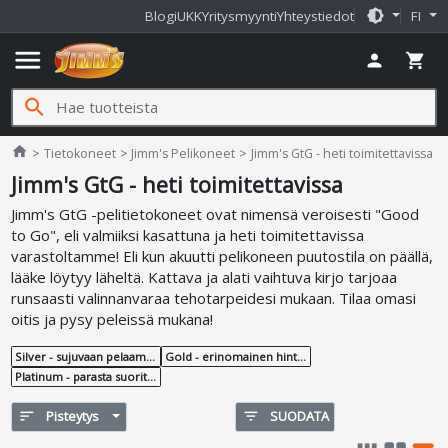
brightness_medium
Blogi
UKK
Yritysmyynti
Yhteystiedot
FI
menu
person
shopping_cart
search
Jimms.fi
home
Tietokoneet
Jimm's Pelikoneet
Jimm's GtG - heti toimitettavissa
Jimm's GtG - heti toimitettavissa
Jimm's GtG -pelitietokoneet ovat nimensä veroisesti "Good
to Go", eli valmiiksi kasattuna ja heti toimitettavissa
varastoltamme! Eli kun akuutti pelikoneen puutostila on päällä,
lääke löytyy läheltä. Kattava ja alati vaihtuva kirjo tarjoaa
runsaasti valinnanvaraa tehotarpeidesi mukaan. Tilaa omasi
oitis ja pysy peleissä mukana!
Silver - sujuvaan pelaamiseen edullisesti
Gold - erinomainen hinta-laatusuhde
Platinum - parasta suorituskykyä
sort
Pisteytys
filter_list
SUODATA