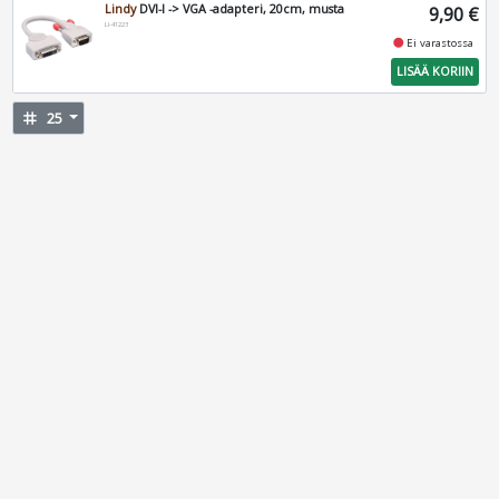
Lindy
DVI-I -> VGA -adapteri, 20cm, musta
9,90 €
LI-41223
fiber_manual_record
Ei varastossa
LISÄÄ KORIIN
tag
25