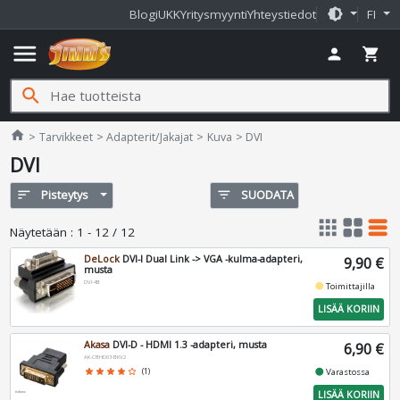
brightness_medium
Blogi
UKK
Yritysmyynti
Yhteystiedot
FI
menu
person
shopping_cart
search
Jimms.fi
home
Tarvikkeet
Adapterit/Jakajat
Kuva
DVI
DVI
sort
Pisteytys
filter_list
SUODATA
apps
grid_view
table_rows
Näytetään
:
1 - 12 / 12
DeLock
DVI-I Dual Link -> VGA -kulma-adapteri,
9,90 €
musta
DVI-4B
fiber_manual_record
Toimittajilla
LISÄÄ KORIIN
Akasa
DVI-D - HDMI 1.3 -adapteri, musta
6,90 €
AK-CBHD03-BKV2
fiber_manual_record
star
star
star
star
star_border
(1)
Varastossa
LISÄÄ KORIIN