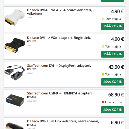
Deltaco
DVI-A uros -> VGA naaras -adapteri,
4,90 €
valkoinen
DVI-4A
fiber_manual_record
Toimittajilla
LISÄÄ KORIIN
Deltaco
DVI-I -> VGA -adapteri, Single Link,
4,90 €
musta
DVI-6
fiber_manual_record
Toimittajilla
LISÄÄ KORIIN
StarTech.com
DVI -> DisplayPort -adapteri,
43,90 €
musta
DVI2DP2
fiber_manual_record
Toimittajilla
LISÄÄ KORIIN
StarTech.com
USB-B -> HDMI/DVI -adapteri,
68,90 €
musta
USB32HDDVII
fiber_manual_record
Ei varastossa
LISÄÄ KORIIN
Deltaco
DVI-I Dual Link -adapteri, naaras-naaras,
6,90 €
musta
DVI-120005