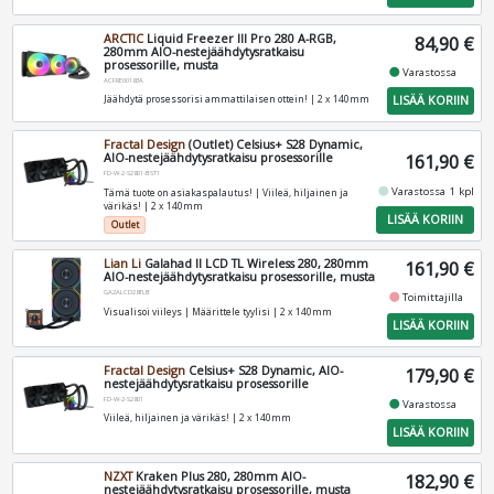
ARCTIC
Liquid Freezer III Pro 280 A-RGB,
84,90 €
280mm AIO-nestejäähdytysratkaisu
prosessorille, musta
fiber_manual_record
Varastossa
ACFRE00183A
LISÄÄ KORIIN
Jäähdytä prosessorisi ammattilaisen ottein! | 2 x 140mm
Fractal Design
(Outlet) Celsius+ S28 Dynamic,
AIO-nestejäähdytysratkaisu prosessorille
161,90 €
FD-W-2-S2801-BST1
fiber_manual_record
Varastossa 1 kpl
Tämä tuote on asiakaspalautus! | Viileä, hiljainen ja
värikäs! | 2 x 140mm
LISÄÄ KORIIN
Outlet
Lian Li
Galahad II LCD TL Wireless 280, 280mm
161,90 €
AIO-nestejäähdytysratkaisu prosessorille, musta
GA2ALCD28TLB
fiber_manual_record
Toimittajilla
Visualisoi viileys | Määrittele tyylisi | 2 x 140mm
LISÄÄ KORIIN
Fractal Design
Celsius+ S28 Dynamic, AIO-
179,90 €
nestejäähdytysratkaisu prosessorille
FD-W-2-S2801
fiber_manual_record
Varastossa
Viileä, hiljainen ja värikäs! | 2 x 140mm
LISÄÄ KORIIN
NZXT
Kraken Plus 280, 280mm AIO-
182,90 €
nestejäähdytysratkaisu prosessorille, musta