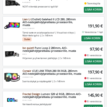
RL-KN280-B2
fiber_manual_record
Toimittajilla
NZXT viilentää prosessorisi tyylillä!
LISÄÄ KORIIN
Lian Li
(Outlet) Galahad II LCD 280, 280mm
AIO-nestejäähdytysratkaisu prosessorille,
musta
191,90 €
GA2ALCD28B-BST1
fiber_manual_record
Varastossa 1 kpl
Tämä tuote on asiakaspalautus! | Visualisoi viileys |
Määrittele tyylisi | 2 x 140mm
LISÄÄ KORIIN
Outlet
be quiet!
Pure Loop 2 280mm, AIO-
97,90 €
nestejäähdytysratkaisu prosessorille, musta
BW018
fiber_manual_record
Ei varastossa
Hiljainen ja ylivertainen jäähdytys | 2 x 140mm
LISÄÄ KORIIN
Corsair
iCUE LINK TITAN 280 RX RGB, 280mm
197,90 €
AIO-nestejäähdytysratkaisu prosessorille, musta
CW-9061017-WW
fiber_manual_record
Ei varastossa
Suorituskykyä ja näyttävyyttä! | 2 x 140mm
LISÄÄ KORIIN
Fractal Design
Lumen S28 v2 RGB, 280mm AIO-
145,90 €
nestejäähdytysratkaisu prosessorille, musta
FD-W-L1-S2812
fiber_manual_record
Ei varastossa
Värikoordinoitua jäähdytystä!