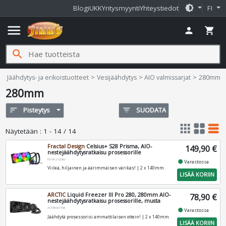
brightness_medium
Blogi
UKK
Yritysmyynti
Yhteystiedot
FI
menu
person
shopping_cart
search
Jimms.fi
Jäähdytys- ja erikoistuotteet
Vesijäähdytys
AIO valmissarjat
280mm
280mm
sort
Pisteytys
filter_list
SUODATA
apps
grid_view
table_rows
Näytetään
:
1 - 14 / 14
Fractal Design
Celsius+ S28 Prisma, AIO-
149,90 €
nestejäähdytysratkaisu prosessorille
FD-W-2-S2802
fiber_manual_record
Varastossa
Viileä, hiljainen ja äärimmäisen värikäs! | 2 x 140mm
LISÄÄ KORIIN
ARCTIC
Liquid Freezer III Pro 280, 280mm AIO-
78,90 €
nestejäähdytysratkaisu prosessorille, musta
ACFRE00179A
fiber_manual_record
Varastossa
Jäähdytä prosessorisi ammattilaisen ottein! | 2 x 140mm
LISÄÄ KORIIN