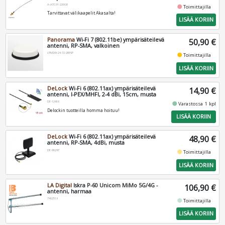
A-ATC01-220GR
fiber_manual_record
Toimittajilla
Tarvittavat välikaapelit Akasalta!
LISÄÄ KORIIN
Panorama
Wi-Fi 7 (802.11be) ympärisäteilevä
50,90 €
antenni, RP-SMA, valkoinen
LPM2W-24-72-2RPSP
fiber_manual_record
Toimittajilla
LISÄÄ KORIIN
DeLock
Wi-Fi 6 (802.11ax) ympärisäteilevä
14,90 €
antenni, I-PEX/MHFI, 2-4 dBi, 15cm, musta
DE-12608
fiber_manual_record
Varastossa 1 kpl
Delockin tuotteilla homma hoituu!
LISÄÄ KORIIN
DeLock
Wi-Fi 6 (802.11ax) ympärisäteilevä
48,90 €
antenni, RP-SMA, 4dBi, musta
DE-90297
fiber_manual_record
Toimittajilla
LISÄÄ KORIIN
LA Digital
Iskra P-60 Unicom MiMo 5G/4G -
106,90 €
antenni, harmaa
7402518
fiber_manual_record
Toimittajilla
LISÄÄ KORIIN