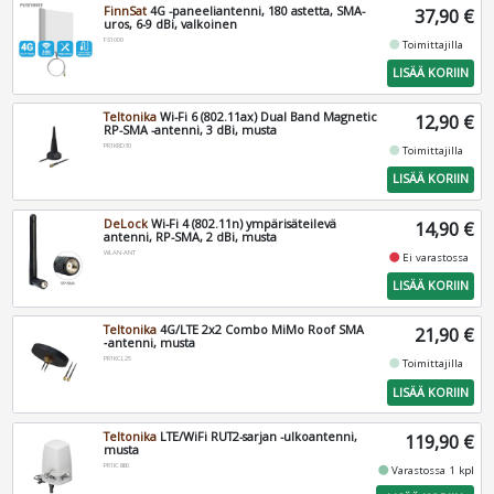
FinnSat
4G -paneeliantenni, 180 astetta, SMA-
37,90 €
uros, 6-9 dBi, valkoinen
FS1000
fiber_manual_record
Toimittajilla
LISÄÄ KORIIN
Teltonika
Wi-Fi 6 (802.11ax) Dual Band Magnetic
12,90 €
RP-SMA -antenni, 3 dBi, musta
PR1KRD30
fiber_manual_record
Toimittajilla
LISÄÄ KORIIN
DeLock
Wi-Fi 4 (802.11n) ympärisäteilevä
14,90 €
antenni, RP-SMA, 2 dBi, musta
WLAN-ANT
fiber_manual_record
Ei varastossa
LISÄÄ KORIIN
Teltonika
4G/LTE 2x2 Combo MiMo Roof SMA
21,90 €
‑antenni, musta
PR1KCL25
fiber_manual_record
Toimittajilla
LISÄÄ KORIIN
Teltonika
LTE/WiFi RUT2-sarjan -ulkoantenni,
119,90 €
musta
PR1IC860
fiber_manual_record
Varastossa 1 kpl