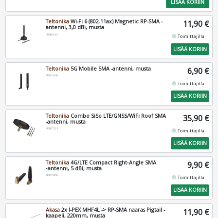
LISÄÄ KORIIN
Teltonika
Wi-Fi 6 (802.11ax) Magnetic RP-SMA -
11,90 €
antenni, 3,0 dBi, musta
PR1KRF30
fiber_manual_record
Toimittajilla
LISÄÄ KORIIN
Teltonika
5G Mobile SMA -antenni, musta
6,90 €
PR1US540
fiber_manual_record
Toimittajilla
LISÄÄ KORIIN
Teltonika
Combo SiSo LTE/GNSS/WiFi Roof SMA
35,90 €
-antenni, musta
PR1KCS28
fiber_manual_record
Toimittajilla
LISÄÄ KORIIN
Teltonika
4G/LTE Compact Right‑Angle SMA
9,90 €
‑antenni, 5 dBi, musta
PR1US450
fiber_manual_record
Toimittajilla
LISÄÄ KORIIN
Akasa
2x I-PEX MHF4L -> RP-SMA naaras Pigtail -
11,90 €
kaapeli, 220mm, musta