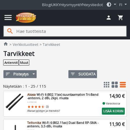
brightness_medium
Blogi
UKK
Yritysmyynti
Yhteystiedot
FI
menu
person
shopping_cart
search
Jimms.fi
home
Verkkotuotteet
Tarvikkeet
Tarvikkeet
Antennit
Muut
sort
Pisteytys
filter_list
SUODATA
apps
grid_view
table_rows
Näytetään
:
1 - 25 / 115
Akasa
Wi-Fi 6 (802.11ax) suuntaamaton Tri-Band
14,90 €
-antenni, 2 dBi, 2kpl, musta
A-ATN01-BK
fiber_manual_record
Varastossa
star
star
star
star
star_half
(3)
LISÄÄ KORIIN
Akasat pystyyn ja menoksi!
Teltonika
Wi-Fi 6 (802.11ax) Dual Band RP-SMA -
11,90 €
antenni, 3,5 dBi, musta