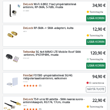
DeLock
Wi-Fi 6 (802.11ax) ympärisäteilevä
34,90 €
antenni, RP-SMA, 5-7dBi, musta
DE-88899
fiber_manual_record
Toimittajilla
LISÄÄ KORIIN
DeLock
RP-SMA -> SMA -adapteri, kulta
12,90 €
88728
fiber_manual_record
Toimittajilla
LISÄÄ KORIIN
Teltonika
5G 4x4 MIMO LTE Mobile Roof SMA
120,90 €
‑antenni, IP67/IP69K, musta
PR1KC647
fiber_manual_record
Toimittajilla
LISÄÄ KORIIN
FinnSat
FS1500 -ympärisäteilevä 5G/4G
94,90 €
ristipolarisaatioantenni, valkoinen
FS1500
fiber_manual_record
Ei varastossa
star
star
star
star
star
(1)
NÄYTÄ TUOTE
DeLock
TS-9 uros 90 astetta - SMA naaras suora -
22,90 €
antennikaapeli, RG174, 17cm, musta
88487
fiber_manual_record
Toimittajilla
star
star
star
star
star
(1)