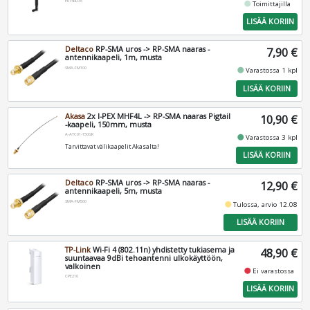
PR14RD35
fiber_manual_record
Toimittajilla
LISÄÄ KORIIN
Deltaco
RP-SMA uros -> RP-SMA naaras -
7,90 €
antennikaapeli, 1m, musta
SMA-FM100
fiber_manual_record
Varastossa 1 kpl
LISÄÄ KORIIN
Akasa
2x I-PEX MHF4L -> RP-SMA naaras Pigtail
10,90 €
-kaapeli, 150mm, musta
A-ATC01-150GR
fiber_manual_record
Varastossa 3 kpl
Tarvittavat välikaapelit Akasalta!
LISÄÄ KORIIN
Deltaco
RP-SMA uros -> RP-SMA naaras -
12,90 €
antennikaapeli, 5m, musta
SMA-FM500
fiber_manual_record
Tulossa, arvio 12.08
LISÄÄ KORIIN
TP-Link
Wi-Fi 4 (802.11n) yhdistetty tukiasema ja
48,90 €
suuntaavaa 9dBi tehoantenni ulkokäyttöön,
valkoinen
fiber_manual_record
Ei varastossa
CPE210
LISÄÄ KORIIN