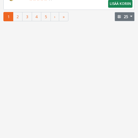
LISÄÄ KORIIN
1
2
3
4
5
›
»
tag
25