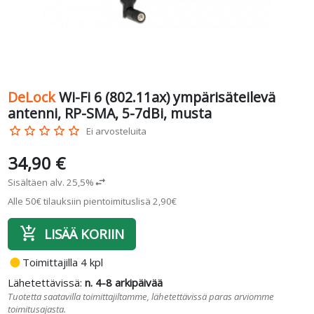
DeLock
Wi-Fi 6 (802.11ax) ympärisäteilevä
antenni, RP-SMA, 5-7dBi, musta
star_border
star_border
star_border
star_border
star_border
Ei arvosteluita
34,90 €
Sisältäen alv. 25,5%
swap_horiz
Alle 50€ tilauksiin pientoimituslisä 2,90€
add_shopping_cart
LISÄÄ KORIIN
fiber_manual_record
Toimittajilla 4 kpl
Lähetettävissä:
n. 4-8 arkipäivää
Tuotetta saatavilla toimittajiltamme, lähetettävissä paras arviomme
toimitusajasta.