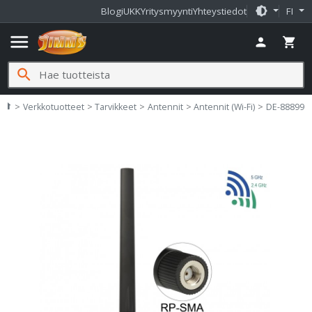
brightness_medium
Blogi
UKK
Yritysmyynti
Yhteystiedot
FI
menu
person
shopping_cart
search
Jimms.fi
home
Verkkotuotteet
Tarvikkeet
Antennit
Antennit (Wi-Fi)
DE-88899