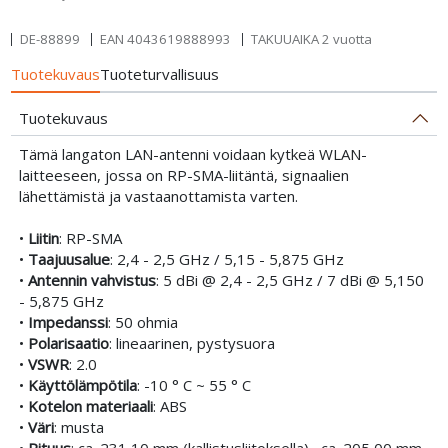
DE-88899
EAN
4043619888993
TAKUUAIKA 2 vuotta
Tuotekuvaus
Tuoteturvallisuus
Tuotekuvaus
Tämä langaton LAN-antenni voidaan kytkeä WLAN-
laitteeseen, jossa on RP-SMA-liitäntä, signaalien
lähettämistä ja vastaanottamista varten.
•
Liitin
: RP-SMA
•
Taajuusalue
: 2,4 - 2,5 GHz / 5,15 - 5,875 GHz
•
Antennin vahvistus
: 5 dBi @ 2,4 - 2,5 GHz / 7 dBi @ 5,150
- 5,875 GHz
•
Impedanssi
: 50 ohmia
•
Polarisaatio
: lineaarinen, pystysuora
•
VSWR
: 2.0
•
Käyttölämpötila
: -10 ° C ~ 55 ° C
•
Kotelon materiaali
: ABS
•
Väri
: musta
•
Pituus
: ca. 231,10 mm (kallistusliitoksella) , ca. 205,00 mm