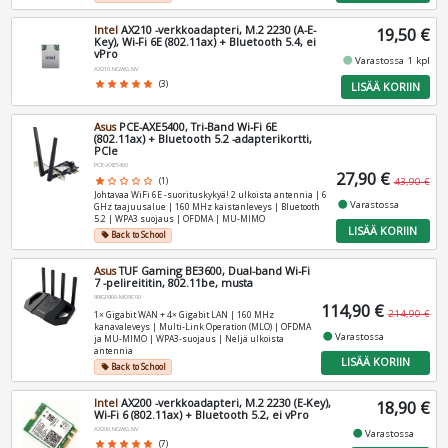
Intel
AX210 -verkkoadapteri, M.2 2230 (A-E-
19,50 €
Key), Wi-Fi 6E (802.11ax) + Bluetooth 5.4, ei
vPro
fiber_manual_record
Varastossa 1 kpl
AX210.NGWG.NV
star
star
star
star
star
(3)
LISÄÄ KORIIN
Asus
PCE-AXE5400, Tri-Band Wi-Fi 6E
(802.11ax) + Bluetooth 5.2 -adapterikortti,
PCIe
PCE-AXE5400
27,90 €
star
star_border
star_border
star_border
star_border
(1)
43,90 €
Johtavaa WiFi 6E -suorituskykyä! 2 ulkoista antennia | 6
fiber_manual_record
Varastossa
GHz taajuusalue | 160 MHz kaistanleveys | Bluetooth
5.2 | WPA3 suojaus | OFDMA | MU-MIMO
LISÄÄ KORIIN
Back to School
local_offer
Asus
TUF Gaming BE3600, Dual-band Wi-Fi
7 -pelireititin, 802.11be, musta
90IG0900-MO9C00
114,90 €
214,90 €
1× Gigabit WAN + 4× Gigabit LAN | 160 MHz
kanavaleveys | Multi-Link Operation (MLO) | OFDMA
fiber_manual_record
Varastossa
ja MU-MIMO | WPA3-suojaus | Neljä ulkoista
antennia
LISÄÄ KORIIN
Back to School
local_offer
Intel
AX200 -verkkoadapteri, M.2 2230 (E-Key),
18,90 €
Wi-Fi 6 (802.11ax) + Bluetooth 5.2, ei vPro
AX200.NGWG.NV
fiber_manual_record
Varastossa
star
star
star
star
star
(7)