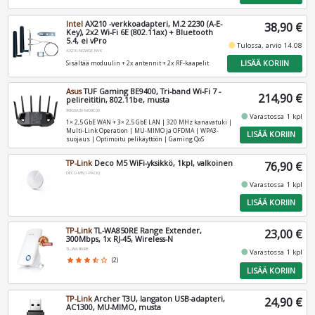
Intel
AX210 -verkkoadapteri, M.2 2230 (A-E-
38,90 €
Key), 2x2 Wi-Fi 6E (802.11ax) + Bluetooth
5.4, ei vPro
fiber_manual_record
Tulossa, arvio 14.08
AX210.NGWGE.NVK
LISÄÄ KORIIN
Sisältää moduulin + 2x antennit + 2x RF‑kaapelit
Asus
TUF Gaming BE9400, Tri-band Wi-Fi 7 -
214,90 €
pelireititin, 802.11be, musta
90IG0A30-MO9C00
fiber_manual_record
Varastossa 1 kpl
1× 2,5 GbE WAN + 3× 2,5 GbE LAN | 320 MHz kanavatuki |
Multi-Link Operation | MU-MIMO ja OFDMA | WPA3-
LISÄÄ KORIIN
suojaus | Optimoitu pelikäyttöön | Gaming QoS
TP-Link
Deco M5 WiFi-yksikkö, 1kpl, valkoinen
76,90 €
DECO-M5(1-PACK)
fiber_manual_record
Varastossa 1 kpl
LISÄÄ KORIIN
TP-Link
TL-WA850RE Range Extender,
23,00 €
300Mbps, 1x RJ-45, Wireless-N
TL-WA850RE
fiber_manual_record
Varastossa 1 kpl
star
star
star
star_half
star_border
(2)
LISÄÄ KORIIN
TP-Link
Archer T3U, langaton USB-adapteri,
24,90 €
AC1300, MU-MIMO, musta