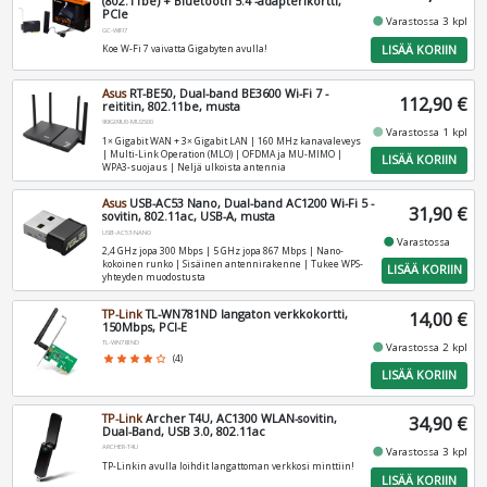
(802.11be) + Bluetooth 5.4 -adapterikortti,
PCIe
fiber_manual_record
Varastossa 3 kpl
GC-WIFI7
LISÄÄ KORIIN
Koe W-Fi 7 vaivatta Gigabyten avulla!
Asus
RT-BE50, Dual-band BE3600 Wi-Fi 7 -
112,90 €
reititin, 802.11be, musta
90IG09U0-MU2S00
fiber_manual_record
Varastossa 1 kpl
1× Gigabit WAN + 3× Gigabit LAN | 160 MHz kanavaleveys
| Multi-Link Operation (MLO) | OFDMA ja MU-MIMO |
LISÄÄ KORIIN
WPA3-suojaus | Neljä ulkoista antennia
Asus
USB-AC53 Nano, Dual-band AC1200 Wi-Fi 5 -
31,90 €
sovitin, 802.11ac, USB-A, musta
USB-AC53-NANO
fiber_manual_record
Varastossa
2,4 GHz jopa 300 Mbps | 5 GHz jopa 867 Mbps | Nano-
kokoinen runko | Sisäinen antennirakenne | Tukee WPS-
LISÄÄ KORIIN
yhteyden muodostusta
TP-Link
TL-WN781ND langaton verkkokortti,
14,00 €
150Mbps, PCI-E
TL-WN781ND
fiber_manual_record
Varastossa 2 kpl
star
star
star
star
star_border
(4)
LISÄÄ KORIIN
TP-Link
Archer T4U, AC1300 WLAN-sovitin,
34,90 €
Dual-Band, USB 3.0, 802.11ac
ARCHER-T4U
fiber_manual_record
Varastossa 3 kpl
TP-Linkin avulla loihdit langattoman verkkosi minttiin!
LISÄÄ KORIIN