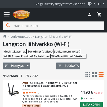
brightness_medium
Blogi
UKK
Yritysmyynti
Yhteystiedot
FI
menu
person
shopping_cart
search
Jimms.fi
home
Verkkotuotteet
Langaton lähiverkko (Wi-Fi)
Langaton lähiverkko (Wi-Fi)
Mesh-tukiasemat
Sovittimet (sisäiset)
Sovittimet (ulkoiset)
WLAN Access Point
WLAN toistimet
WLAN-reitittimet / -tukiasemat
sort
Pisteytys
filter_list
SUODATA
apps
grid_view
table_rows
Näytetään
:
1 - 25 / 232
Asus
PCE-BE6500, Tri-Band Wi-Fi 7 (802.11be)
+ Bluetooth 5.4 -adapterikortti, PCIe
PCE-BE6500
44,90 €
star
star
star
star
star
(1)
56,90 €
Päivitä verkkolaitteesi ajan tasalle! | 802.11be | 2
fiber_manual_record
Varastossa
ulkoista antennia | Tukee 6 GHz taajuusaluetta | 4096-
QAM | Bluetooth 5.4 | WPA3 suojaus
LISÄÄ KORIIN
Back to School
local_offer