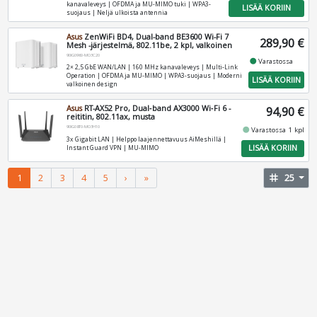
kanavaleveys | OFDMA ja MU-MIMO tuki | WPA3-
LISÄÄ KORIIN
suojaus | Neljä ulkoista antennia
Asus
ZenWiFi BD4, Dual-band BE3600 Wi-Fi 7
289,90 €
Mesh -järjestelmä, 802.11be, 2 kpl, valkoinen
90IG0960-MO3C20
fiber_manual_record
Varastossa
2× 2,5 GbE WAN/LAN | 160 MHz kanavaleveys | Multi-Link
Operation | OFDMA ja MU-MIMO | WPA3-suojaus | Moderni
LISÄÄ KORIIN
valkoinen design
Asus
RT-AX52 Pro, Dual‑band AX3000 Wi‑Fi 6 -
94,90 €
reititin, 802.11ax, musta
90IG08T0-MO3H10
fiber_manual_record
Varastossa 1 kpl
3x Gigabit LAN | Helppo laajennettavuus AiMeshillä |
LISÄÄ KORIIN
Instant Guard VPN | MU‑MIMO
1
2
3
4
5
›
»
tag
25