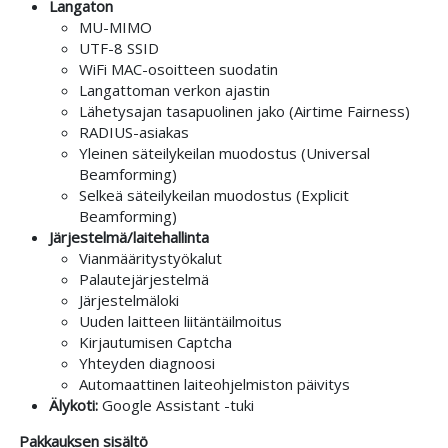
Langaton
MU-MIMO
UTF-8 SSID
WiFi MAC-osoitteen suodatin
Langattoman verkon ajastin
Lähetysajan tasapuolinen jako (Airtime Fairness)
RADIUS-asiakas
Yleinen säteilykeilan muodostus (Universal
Beamforming)
Selkeä säteilykeilan muodostus (Explicit
Beamforming)
Järjestelmä/laitehallinta
Vianmääritystyökalut
Palautejärjestelmä
Järjestelmäloki
Uuden laitteen liitäntäilmoitus
Kirjautumisen Captcha
Yhteyden diagnoosi
Automaattinen laiteohjelmiston päivitys
Älykoti:
Google Assistant -tuki
Pakkauksen sisältö