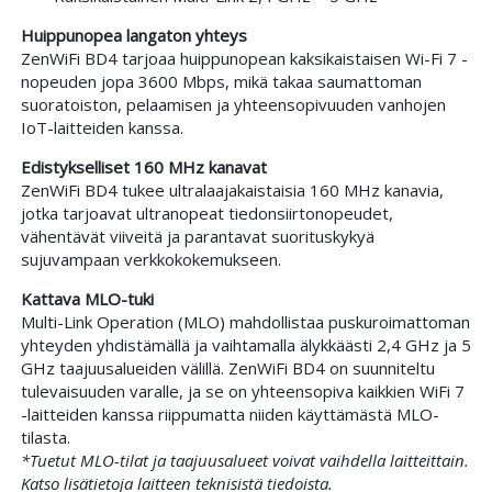
Huippunopea langaton yhteys
ZenWiFi BD4 tarjoaa huippunopean kaksikaistaisen Wi-Fi 7 -
nopeuden jopa 3600 Mbps, mikä takaa saumattoman
suoratoiston, pelaamisen ja yhteensopivuuden vanhojen
IoT-laitteiden kanssa.
Edistykselliset 160 MHz kanavat
ZenWiFi BD4 tukee ultralaajakaistaisia 160 MHz kanavia,
jotka tarjoavat ultranopeat tiedonsiirtonopeudet,
vähentävät viiveitä ja parantavat suorituskykyä
sujuvampaan verkkokokemukseen.
Kattava MLO-tuki
Multi-Link Operation (MLO) mahdollistaa puskuroimattoman
yhteyden yhdistämällä ja vaihtamalla älykkäästi 2,4 GHz ja 5
GHz taajuusalueiden välillä. ZenWiFi BD4 on suunniteltu
tulevaisuuden varalle, ja se on yhteensopiva kaikkien WiFi 7
-laitteiden kanssa riippumatta niiden käyttämästä MLO-
tilasta.
*Tuetut MLO-tilat ja taajuusalueet voivat vaihdella laitteittain.
Katso lisätietoja laitteen teknisistä tiedoista.