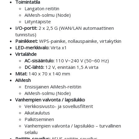
Toimintatila
Langaton reititin
AiMesh-solmu (Node)
Liityntäpiste
I/O-portit:
2 x 2,5 G (WAN/LAN automaattinen
tunnistus)
Painikkeet:
WPS-painike, nollauspainike, virtakytkin
LED-merkkivalo:
Virta x1
Virtalähde
AC-sisääntulo:
110 V~240 V (50~60 Hz)
DC-lähtö:
12 V, enintään 1,5 A virta
Mitat:
140 x 70 x 140 mm
AiMesh
Ensisijainen AiMesh-reititin
AiMesh-solmu (Node)
Vanhempien valvonta / lapsilukko
Verkkosivusto- ja sovellusfilterit
Aikataulutus
Palkitseminen
Vanhempien valvonta / lapsilukko – turvallinen
selailu
Reititin-sovellus:
ASUS-reititin-sovellus