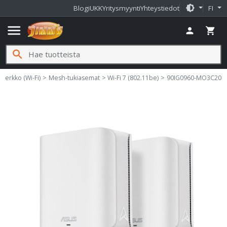
brightness_medium
Blogi
UKK
Yritysmyynti
Yhteystiedot
FI
menu
person
shopping_cart
search
verkko (Wi-Fi)
Mesh-tukiasemat
Wi-Fi 7 (802.11be)
90IG0960-MO3C20