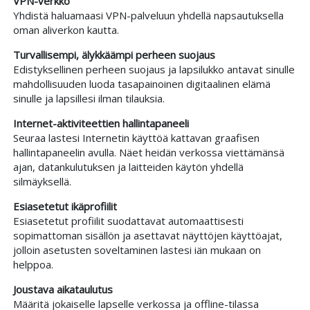
VPN-verkko
Yhdistä haluamaasi VPN-palveluun yhdellä napsautuksella
oman aliverkon kautta.
Turvallisempi, älykkäämpi perheen suojaus
Edistyksellinen perheen suojaus ja lapsilukko antavat sinulle
mahdollisuuden luoda tasapainoinen digitaalinen elämä
sinulle ja lapsillesi ilman tilauksia.
Internet-aktiviteettien hallintapaneeli
Seuraa lastesi Internetin käyttöä kattavan graafisen
hallintapaneelin avulla. Näet heidän verkossa viettämänsä
ajan, datankulutuksen ja laitteiden käytön yhdellä
silmäyksellä.
Esiasetetut ikäprofiilit
Esiasetetut profiilit suodattavat automaattisesti
sopimattoman sisällön ja asettavat näyttöjen käyttöajat,
jolloin asetusten soveltaminen lastesi iän mukaan on
helppoa.
Joustava aikataulutus
Määritä jokaiselle lapselle verkossa ja offline-tilassa