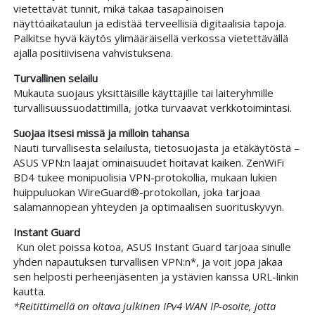
vietettävät tunnit, mikä takaa tasapainoisen
näyttöaikataulun ja edistää terveellisiä digitaalisia tapoja.
Palkitse hyvä käytös ylimääräisellä verkossa vietettävällä
ajalla positiivisena vahvistuksena.
Turvallinen selailu
Mukauta suojaus yksittäisille käyttäjille tai laiteryhmille
turvallisuussuodattimilla, jotka turvaavat verkkotoimintasi.
Suojaa itsesi missä ja milloin tahansa
Nauti turvallisesta selailusta, tietosuojasta ja etäkäytöstä –
ASUS VPN:n laajat ominaisuudet hoitavat kaiken. ZenWiFi
BD4 tukee monipuolisia VPN-protokollia, mukaan lukien
huippuluokan WireGuard®-protokollan, joka tarjoaa
salamannopean yhteyden ja optimaalisen suorituskyvyn.
Instant Guard
Kun olet poissa kotoa, ASUS Instant Guard tarjoaa sinulle
yhden napautuksen turvallisen VPN:n*, ja voit jopa jakaa
sen helposti perheenjäsenten ja ystävien kanssa URL-linkin
kautta.
*Reitittimellä on oltava julkinen IPv4 WAN IP-osoite, jotta