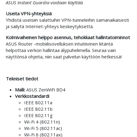
ASUS Instant Guardia voidaan käyttää.
Useita VPN-yhteyksiä
Yhdistä useisiin salattuihin VPN-tunneleihin samanaikaisesti
ja säilytä Internet-yhteys keskeytyksettä.
Kolmivaiheinen helppo asennus, tehokkaat hallintatoiminnot
ASUS Router -mobiilisovelluksen intuitiivinen liitäntä
helpottaa verkon hallintaa älypuhelimella. Seuraa vain
näyttönsä ohjeita, niin saat palvelun käyttöön hetkessä!
Tekniset tiedot
Malli:
ASUS ZenWiFi BD4
Verkkostandardi
IEEE 802.11a
IEEE 802.11b
IEEE 802.11g
Wi-Fi 4 (802.11n)
Wi-Fi 5 (802.11ac)
Wi-Fi 6 (802.11ax)