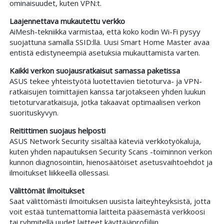
ominaisuudet, kuten VPN:t.
Laajennettava mukautettu verkko
AiMesh-tekniikka varmistaa, että koko kodin Wi-Fi pysyy
suojattuna samalla SSID:llä. Uusi Smart Home Master avaa
entistä edistyneempiä asetuksia mukauttamista varten.
Kaikki verkon suojausratkaisut samassa paketissa
ASUS tekee yhteistyötä luotettavien tietoturva- ja VPN-
ratkaisujen toimittajien kanssa tarjotakseen yhden luukun
tietoturvaratkaisuja, jotka takaavat optimaalisen verkon
suorituskyvyn.
Reitittimen suojaus helposti
ASUS Network Security sisältää käteviä verkkotyökaluja,
kuten yhden napautuksen Security Scans -toiminnon verkon
kunnon diagnosointiin, hienosäätöiset asetusvaihtoehdot ja
ilmoitukset liikkeellä ollessasi.
Välittömät ilmoitukset
Saat välittömästi ilmoituksen uusista laiteyhteyksistä, jotta
voit estää tuntemattomia laitteita pääsemästä verkkoosi
tai ryhmitellä uudet laitteet käyttäjäprofiiliin.