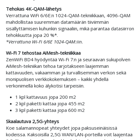
Tehokas 4K-QAM-lähetys
Verrattuna WiFi 6/6E:n 1024-QAM-tekniikkaan, 4096-QAM
mahdollistaa suuremman datamäärän tiiviimmän
sisällyttämisen kuhunkin signaaliin, mikä parantaa datasiirron
tehokkuutta jopa 20 %*.
*Verrattuna Wi-Fi 6/6E 1024-QAM:iin.
Wi-Fi 7 tehostaa AiMesh-tekniikkaa
ZenWiFi BD4 hyödyntää Wi-Fi 7:n ja seuraavan sukupolven
AiMesh-tekniikan tehoa tarjotakseen laajemman
kattavuuden, vakaamman ja turvallisemman verkon sekä
monipuolisen verkkokokemuksen – kaikki yhdellä
verkonimellä koko älykotisi tarpeisiin.
1 kpl kattavuus jopa 200 m2
2 kpl paketti kattaa jopa 455 m2
3 kpl paketti kattaa jopa 600 m2
Skaalautuva 2,5G-yhteys
Koe salamannopeat yhteydet jopa paksuseinäisissä
kodeissa. Kaksoisilla 2,5G WAN/LAN-porteilla voit laajentaa