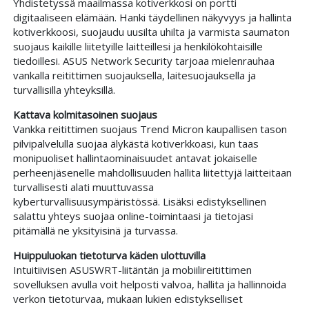
Yhdistetyssä maailmassa kotiverkkosi on portti
digitaaliseen elämään. Hanki täydellinen näkyvyys ja hallinta
kotiverkkoosi, suojaudu uusilta uhilta ja varmista saumaton
suojaus kaikille liitetyille laitteillesi ja henkilökohtaisille
tiedoillesi. ASUS Network Security tarjoaa mielenrauhaa
vankalla reitittimen suojauksella, laitesuojauksella ja
turvallisilla yhteyksillä.
Kattava kolmitasoinen suojaus
Vankka reitittimen suojaus Trend Micron kaupallisen tason
pilvipalvelulla suojaa älykästä kotiverkkoasi, kun taas
monipuoliset hallintaominaisuudet antavat jokaiselle
perheenjäsenelle mahdollisuuden hallita liitettyjä laitteitaan
turvallisesti alati muuttuvassa
kyberturvallisuusympäristössä. Lisäksi edistyksellinen
salattu yhteys suojaa online-toimintaasi ja tietojasi
pitämällä ne yksityisinä ja turvassa.
Huippuluokan tietoturva käden ulottuvilla
Intuitiivisen ASUSWRT-liitäntän ja mobiilireitittimen
sovelluksen avulla voit helposti valvoa, hallita ja hallinnoida
verkon tietoturvaa, mukaan lukien edistykselliset