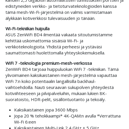
edistyneiden verkko- ja tietoturvateknologioiden kanssa
tämä mesh-Wi-Fi-järjestelmä on valmis varmistamaan
älykkään kotiverkkosi tulevaisuuden jo tänään.
Wi-Fi-tekniikan huipulla
ASUS ZenWiFi BD4 ilmentää vakaata sitoutumistamme
kehittää uskomattomia sisäisiä Wi-Fi- ja
verkkoteknologioita. Yhdistä perheesi ja ystäväsi
saumattomasti huolettomalla yhteyskokemuksella.
WiFi 7 -teknologia premium-mesh-verkossa
ZenWiFi BD4 tarjoaa huippuluokan WiFi 7 -tekniikan. Tämä
ylivoimainen kaksikaistainen mesh-järjestelmä vapauttaa
WiFi 7:n koko potentiaalin langallisilla backhaul-
vaihtoehdoilla. Nauti seuraavan sukupolven yhteydestä
kotiviihteeseen ja pilvipalveluihin, mukaan lukien 8K-
suoratoisto, HDR-pelit, sisällöntuotanto ja tekoäly.
Kaksikaistainen jopa 3600 Mbps
Jopa 20 % tehokkaampi* 4K-QAM:n avulla *Verrattuna
Wi-Fi 6:een
Kaksikaistainen Multi-Link 2,4 GHz + 5 GHz