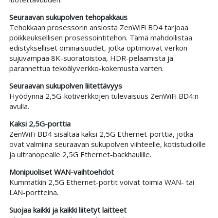
Seuraavan sukupolven tehopakkaus
Tehokkaan prosessorin ansiosta ZenWiFi BD4 tarjoaa
poikkeuksellisen prosessointitehon. Tämä mahdollistaa
edistykselliset ominaisuudet, jotka optimoivat verkon
sujuvampaa 8K-suoratoistoa, HDR-pelaamista ja
parannettua tekoälyverkko-kokemusta varten.
Seuraavan sukupolven liitettävyys
Hyödynnä 2,5G-kotiverkkojen tulevaisuus ZenWiFi BD4:n
avulla.
Kaksi 2,5G-porttia
ZenWiFi BD4 sisältää kaksi 2,5G Ethernet-porttia, jotka
ovat valmiina seuraavan sukupolven viihteelle, kotistudioille
ja ultranopealle 2,5G Ethernet-backhaulille.
Monipuoliset WAN-vaihtoehdot
Kummatkin 2,5G Ethernet-portit voivat toimia WAN- tai
LAN-portteina.
Suojaa kaikki ja kaikki liitetyt laitteet