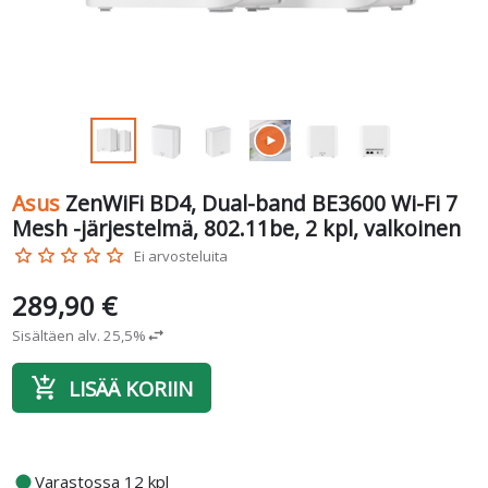
Asus
ZenWiFi BD4, Dual-band BE3600 Wi-Fi 7
Mesh -järjestelmä, 802.11be, 2 kpl, valkoinen
star_border
star_border
star_border
star_border
star_border
Ei arvosteluita
289,90 €
Sisältäen alv. 25,5%
swap_horiz
add_shopping_cart
LISÄÄ KORIIN
fiber_manual_record
Varastossa 12 kpl