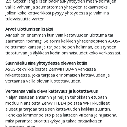
2,5 Gbps:n langallisen backhaul-yhteyden mesh-solmujen
välillä vahvan ja saumattoman yhteyden takaamiseksi,
jolloin koko kotiverkkosi pysyy yhteydessä ja valmiina
tulevaisuutta varten.
Arvot ulottumisen lisäksi
AiMesh on enemmän kuin vain kattavuuden ulottuma tai
saumaton roaming. Se toimii kaikkien yhteensopivien ASUS-
reitittimien kanssa ja tarjoaa helpon hallinnan, edistyneen
tietoturvan ja älykkään kodin ominaisuudet koko verkossasi.
Suunniteltu aina yhteydessä olevaan kotiin
ASUS-tekniikka loistaa ZenWiFi BD4:n vankassa
rakenteessa, joka tarjoaa erinomaisen kattavuuden ja
vertaansa vailla olevan luotettavuuden.
Vertaansa vailla oleva kattavuus ja luotettavuus
Neljän sisäisen antennin ja neljän tehokkaan etupään
moduulin ansiosta ZenWiFi BD4 poistaa Wi-Fi-kuolleet
alueet ja tarjoaa tasaisen kattavuuden kaikkiin suuntiin.
Tehokas lämmönpoisto pitää laitteen viileänä ja hiljaisena,
mikä parantaa suorituskykyä ja takaa pitkäaikaisen
luotettavuuden.