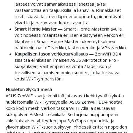
laitteet voivat samanaikaisesti lähettää ja/tai
vastaanottaa eri taajuuksilla ja kanavilla. Rinnakkaiset
linkit lisäävät laitteen läpimenonopeutta, pienentävät
viivettä ja parantavat luotettavuutta.
Smart Home Master
— Smart Home Masterin avulla
voit nopeasti määrittää erillisen edistyneen verkon eri
tilanteisiin. Smart Home Master tukee nyt kolmea
päätoimintoa: IoT-verkko, lasten verkko ja VPN-verkko.
Kaupallisen tason verkkoturvallisuus
— ZenWiFi BD4
sisältää elinikäisen ilmaisen ASUS AiProtection Pro -
suojauksen, Vanhempien valvonta / lapsilukon ja
turvallisen selaamisen ominaisuudet, jotka turvaavat
kotisi Wi-Fi-ympäristön.
Huoleton älykoti-mesh
ASUS ZenWiFi -sarja kehittää jatkuvasti kehittyvää älykotia
huolettomalla Wi-Fi-yhteydellä. ASUS ZenWiFi BD4 nostaa
koko kodin mesh-verkon tasoa Wi-Fi 7:llä ja seuraavan
sukupolven AiMesh-tekniikalla. Se tarjoaa huippunopean
kaksikaistaisen yhteyden jopa 3,6 Gbps nopeudella ja
ylivoimaisen Wi-Fi-suorituskyvyn. Yhdessä erittäin nopeiden
kahden 2,5 Gigabitin automaattisen tunnistuksen porttien ja