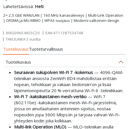
Lähetettävissä:
Heti
2× 2,5 GbE WAN/LAN | 160 MHz kanavaleveys | Multi-Link Operation
| OFDMA ja MU-MIMO | WPA3-suojaus | Moderni valkoinen design
90IG0960-MO3C20
EAN
4711387534748
TAKUUAIKA 3 vuotta
Tuotekuvaus
Tuoteturvallisuus
Tuotekuvaus
Seuraavan sukupolven Wi-Fi 7 -kokemus
— 4096-QAM-
tekniikan ansiosta ZenWiFi BD4 mahdollistaa erittäin
nopean, tehokkaan ja vakaan tiedonsiirron ja lisää
läpimenonopeutta 20 % verrattuna Wi-Fi 6 -tekniikkaan.
Wi-Fi 7 -kaksikaistainen mesh-verkko
— WiFi 7
(802.11be) -kaksikaistainen mesh-Wi-Fi-järjestelmä,
jossa on ainutlaatuinen antennien sijoitus, nostaa
nopeuden jopa 3600 Mbps:iin ja tarjoaa vahvan Wi-Fi-
yhteyden kodin joka kolkkaan.
Multi-link Operation (MLO)
— MLO-tekniikan avulla