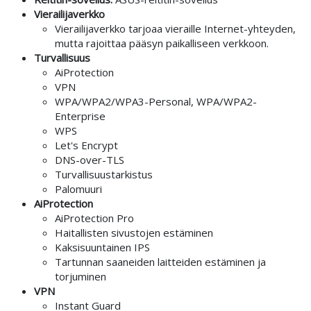
Vierailijaverkko
Vierailijaverkko tarjoaa vieraille Internet-yhteyden,
mutta rajoittaa pääsyn paikalliseen verkkoon.
Turvallisuus
AiProtection
VPN
WPA/WPA2/WPA3-Personal, WPA/WPA2-
Enterprise
WPS
Let's Encrypt
DNS-over-TLS
Turvallisuustarkistus
Palomuuri
AiProtection
AiProtection Pro
Haitallisten sivustojen estäminen
Kaksisuuntainen IPS
Tartunnan saaneiden laitteiden estäminen ja
torjuminen
VPN
Instant Guard