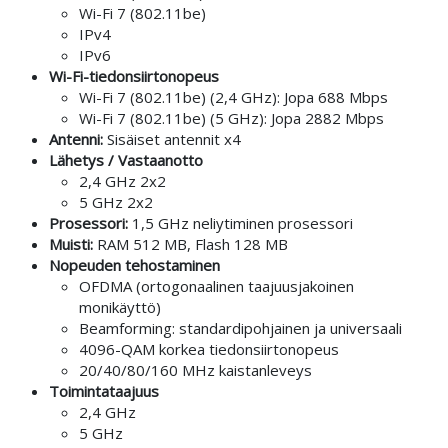
Wi-Fi 7 (802.11be)
IPv4
IPv6
Wi-Fi-tiedonsiirtonopeus
Wi-Fi 7 (802.11be) (2,4 GHz): Jopa 688 Mbps
Wi-Fi 7 (802.11be) (5 GHz): Jopa 2882 Mbps
Antenni:
Sisäiset antennit x4
Lähetys / Vastaanotto
2,4 GHz 2x2
5 GHz 2x2
Prosessori:
1,5 GHz neliytiminen prosessori
Muisti:
RAM 512 MB, Flash 128 MB
Nopeuden tehostaminen
OFDMA (ortogonaalinen taajuusjakoinen
monikäyttö)
Beamforming: standardipohjainen ja universaali
4096-QAM korkea tiedonsiirtonopeus
20/40/80/160 MHz kaistanleveys
Toimintataajuus
2,4 GHz
5 GHz