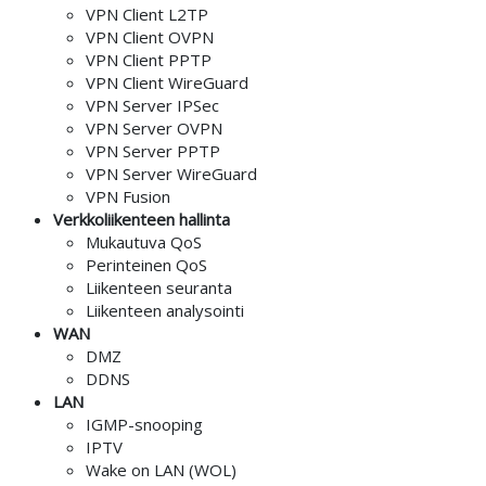
VPN Client L2TP
VPN Client OVPN
VPN Client PPTP
VPN Client WireGuard
VPN Server IPSec
VPN Server OVPN
VPN Server PPTP
VPN Server WireGuard
VPN Fusion
Verkkoliikenteen hallinta
Mukautuva QoS
Perinteinen QoS
Liikenteen seuranta
Liikenteen analysointi
WAN
DMZ
DDNS
LAN
IGMP-snooping
IPTV
Wake on LAN (WOL)