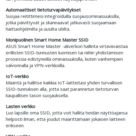
Automaattiset tietoturvapäivitykset
Suojaa reitittimesi integroiduilla suojausominaisuuksilla,
jotka päivittyvät ja skannaavat jatkuvasti suojaamaan
haittaohjelmilta ja uusilta uhilta.
Monipuolinen Smart Home Master SSID
ASUS Smart Home Master -aliverkon hallinta virtaviivaistaa
erillisten SSID-tunnusten luomisen tai niihin yhdistämisen
prosessia edistyneillä ominaisuuksilla, kuten vanhempien
valvonnalla ja VPN-verkkoilla.
IoT-verkko
Määritä ja hallitse kaikkia IoT-laitteitasi yhden turvallisen
SSID-tunnuksen alla, jotta saat parannetun tietoturvan
kaupallisen tason suojauksella.
Lasten verkko
Luo lapsille oma SSID, jotta voit hallita heidän näyttöajansa
helposti ilman, että joudut määrittämään jokaisen laitteen
erikseen.