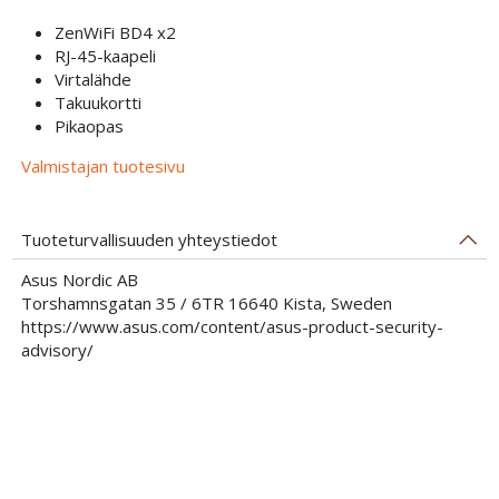
ZenWiFi BD4 x2
RJ-45-kaapeli
Virtalähde
Takuukortti
Pikaopas
Valmistajan tuotesivu
Tuoteturvallisuuden yhteystiedot
Asus Nordic AB
Torshamnsgatan 35 / 6TR 16640 Kista, Sweden
https://www.asus.com/content/asus-product-security-
advisory/