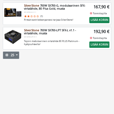
SilverStone
700W SX700-G, modulaarinen SFX-
167,90 €
virtalähde, 80 Plus Gold, musta
SST-SX700-G-V-1.1
fiber_manual_record
Toimittajilla
star
star
star_border
star_border
star_border
(1)
LISÄÄ KORIIN
Pirteät watit kokoonpanoosi tarjoaa SilverStone!
SilverStone
700W SX700-LPT SFX-L v1.1 -
192,90 €
virtalähde, musta
SST-SX700-LPT-V1.1
fiber_manual_record
Toimittajilla
Täysin modulaarinen virtalähde 80 PLUS Platinum -
LISÄÄ KORIIN
hyötysuhteella!
tag
25