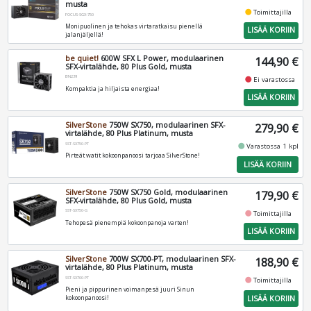
musta
fiber_manual_record
Toimittajilla
FOCUS-SGX-750
Monipuolinen ja tehokas virtaratkaisu pienellä
LISÄÄ KORIIN
jalanjäljellä!
be quiet!
600W SFX L Power, modulaarinen
144,90 €
SFX-virtalähde, 80 Plus Gold, musta
BN239
fiber_manual_record
Ei varastossa
Kompaktia ja hiljaista energiaa!
LISÄÄ KORIIN
SilverStone
750W SX750, modulaarinen SFX-
279,90 €
virtalähde, 80 Plus Platinum, musta
SST-SX750-PT
fiber_manual_record
Varastossa 1 kpl
Pirteät watit kokoonpanoosi tarjoaa SilverStone!
LISÄÄ KORIIN
SilverStone
750W SX750 Gold, modulaarinen
179,90 €
SFX-virtalähde, 80 Plus Gold, musta
SST-SX750-G
fiber_manual_record
Toimittajilla
Tehopesä pienempiä kokoonpanoja varten!
LISÄÄ KORIIN
SilverStone
700W SX700-PT, modulaarinen SFX-
188,90 €
virtalähde, 80 Plus Platinum, musta
SST-SX700-PT
fiber_manual_record
Toimittajilla
Pieni ja pippurinen voimanpesä juuri Sinun
LISÄÄ KORIIN
kokoonpanoosi!