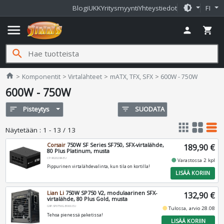
brightness_medium
Blogi
UKK
Yritysmyynti
Yhteystiedot
FI
menu
person
shopping_cart
search
Jimms.fi
home
Komponentit
Virtalähteet
mATX, TFX, SFX
600W - 750W
600W - 750W
sort
Pisteytys
filter_list
SUODATA
apps
grid_view
table_rows
Näytetään
:
1 - 13 / 13
Corsair
750W SF Series SF750, SFX-virtalähde,
189,90 €
80 Plus Platinum, musta
CP-9020284-EU
fiber_manual_record
Varastossa 2 kpl
Pippurinen virtalähdevalinta, kun tila on kortilla!
LISÄÄ KORIIN
Lian Li
750W SP750 V2, modulaarinen SFX-
132,90 €
virtalähde, 80 Plus Gold, musta
G9P.SP0750G.B000.EU
fiber_manual_record
Tulossa, arvio 28.08
Tehoa pienessä paketissa!
LISÄÄ KORIIN