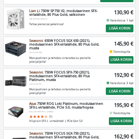
Lian Li
750W SP750 V2, modulaarinen SFX-
130,90 €
virtalähde, 80 Plus Gold, valkoinen
G9P.SP0750G.W000.EU
fiber_manual_record
Varastossa 1 kpl
Tehoa pienessä paketissa!
LISÄÄ KORIIN
Seasonic
650W FOCUS SGX 650 (2021),
145,90 €
modulaarinen SFX-virtalähde, 80 Plus Gold,
musta
fiber_manual_record
Toimittajilla
FOCUS-SGX-650
Monipuolinen ja tehokas virtaratkaisu pienellä
LISÄÄ KORIIN
jalanjäljellä!
Seasonic
750W FOCUS SPX-750 (2021),
192,90 €
modulaarinen SFX-virtalähde, 80 Plus
Platinum, musta
fiber_manual_record
Varastossa 3 kpl
FOCUS-SPX-750
Monipuolinen ja tehokas virtaratkaisu pienellä
LISÄÄ KORIIN
jalanjäljellä!
Asus
750W ROG Loki Platinum, modulaarinen
195,90 €
SFX-L-virtalähde, PCIe 5.0, musta/hopea
ROG-LOKI-750P-SFX-L-GAMING
fiber_manual_record
Toimittajilla
star
star
star
star
star_border
(1)
LISÄÄ KORIIN
Hiljaisin SFX-L -virtalähde! | PCIe Gen 5.0
Seasonic
750W FOCUS SGX-750 (2021),
162,90 €
modulaarinen SFX-virtalähde, 80 Plus Gold,