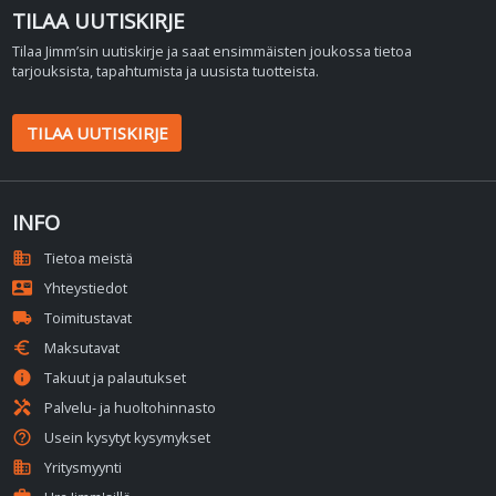
TILAA UUTISKIRJE
Tilaa Jimm’sin uutiskirje ja saat ensimmäisten joukossa tietoa
tarjouksista, tapahtumista ja uusista tuotteista.
TILAA UUTISKIRJE
INFO
domain
Tietoa meistä
contact_mail
Yhteystiedot
local_shipping
Toimitustavat
euro
Maksutavat
info
Takuut ja palautukset
handyman
Palvelu- ja huoltohinnasto
help_outline
Usein kysytyt kysymykset
business
Yritysmyynti