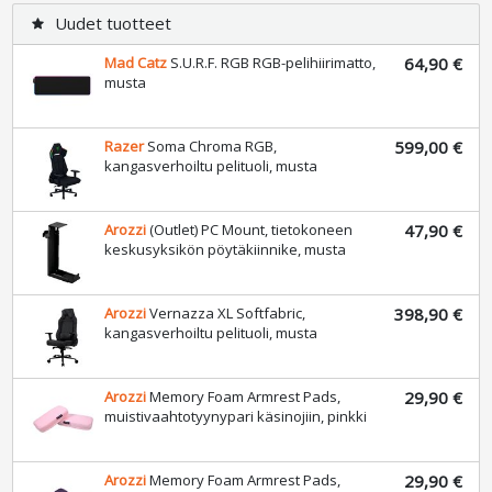
Uudet tuotteet
star
Mad Catz
S.U.R.F. RGB RGB-pelihiirimatto,
64,90 €
musta
Razer
Soma Chroma RGB,
599,00 €
kangasverhoiltu pelituoli, musta
Arozzi
(Outlet) PC Mount, tietokoneen
47,90 €
keskusyksikön pöytäkiinnike, musta
Arozzi
Vernazza XL Softfabric,
398,90 €
kangasverhoiltu pelituoli, musta
Arozzi
Memory Foam Armrest Pads,
29,90 €
muistivaahtotyynypari käsinojiin, pinkki
Arozzi
Memory Foam Armrest Pads,
29,90 €