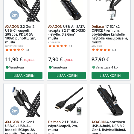
AXAGON
3.2 Gen2
AXAGON
USB-A - SATA
Deltaco
17-32" x2
USB-C -kaapeli,
-adapteri 2.5" HDD/SSD
OFFICE Premium,
20Gbps, PD3.0 5A
-levylle, 3.2 Gen1,
pöytäteline kahdelle
100W, punottu, 2m,
musta
näytölle kaasujousella,
musta
musta
ADSA-FP2A
star
star
star
star
star
(5)
BUCM32-CM20AB
ARM-0351
star
star
star
star_half
star_border
(3)
star
star
star
star
star_half
(33)
11,90 €
7,90 €
87,90 €
15,90 €
9,90 €
fiber_manual_record
Varastossa
fiber_manual_record
Varastossa
fiber_manual_record
Varastossa 4 kpl
LISÄÄ KORIIN
LISÄÄ KORIIN
LISÄÄ KORIIN
AXAGON
3.2 Gen1
Deltaco
2.1 HDMI -
AXAGON
4-porttinen
USB-C - USB-A -
näyttökaapeli, 2m,
USB-A-hubi, USB 3.2
kaapeli, 5Gbps, 3A,
musta
Gen1, lisävirtaliitäntä,
punottu, 2m, musta
musta