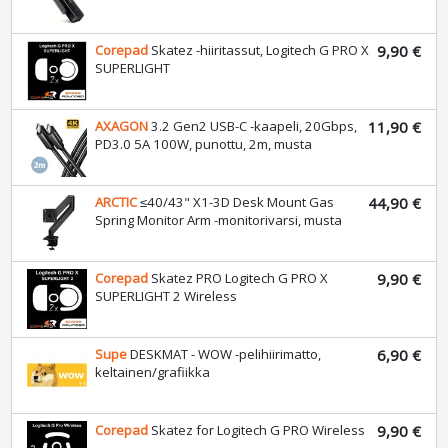
Corepad
Skatez -hiiritassut, Logitech G PRO X
9,90 €
SUPERLIGHT
AXAGON
3.2 Gen2 USB-C -kaapeli, 20Gbps,
11,90 €
PD3.0 5A 100W, punottu, 2m, musta
ARCTIC
≤40/43" X1-3D Desk Mount Gas
44,90 €
Spring Monitor Arm -monitorivarsi, musta
Corepad
Skatez PRO Logitech G PRO X
9,90 €
SUPERLIGHT 2 Wireless
Supe
DESKMAT - WOW -pelihiirimatto,
6,90 €
keltainen/grafiikka
Corepad
Skatez for Logitech G PRO Wireless
9,90 €