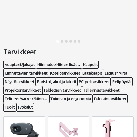
Tarvikkeet
Adapterit/Jakajat
Hiirimatot/Hiirien lisätarvikkeet
Kaapelit
Kannettavien tarvikkeet
Kotelotarvikkeet
Laitekaapit
Lataus/ Virta
Näyttötarvikkeet
Paristot, akut ja laturit
PC-pelitarvikkeet
Pelipöydät
Projektoritarvikkeet
Tablettien tarvikkeet
Tallennustarvikkeet
Telineet/varret//kiinnikkeet
Toimisto ja ergonomia
Tulostintarvikkeet
Tuolit
Työkalut