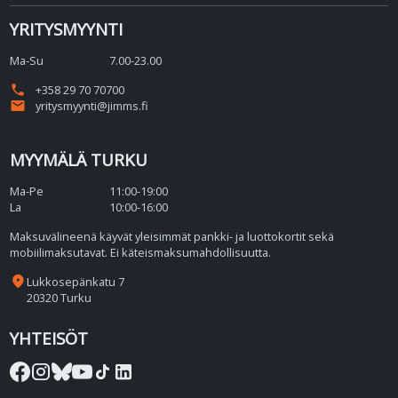
YRITYSMYYNTI
Ma-Su
7.00-23.00
phone
+358 29 70 70700
email
yritysmyynti@jimms.fi
MYYMÄLÄ TURKU
Ma-Pe
11:00-19:00
La
10:00-16:00
Maksuvälineenä käyvät yleisimmät pankki- ja luottokortit sekä
mobiilimaksutavat. Ei käteismaksumahdollisuutta.
place
Lukkosepänkatu 7
20320 Turku
YHTEISÖT