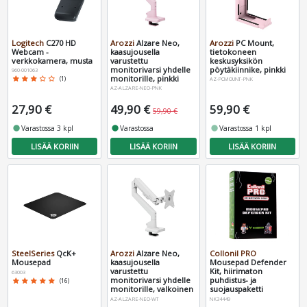
Logitech
C270 HD
Arozzi
Alzare Neo,
Arozzi
PC Mount,
Webcam -
kaasujousella
tietokoneen
verkkokamera, musta
varustettu
keskusyksikön
monitorivarsi yhdelle
pöytäkiinnike, pinkki
960-001063
monitorille, pinkki
star
star
star
star_border
star_border
(1)
AZ-PCMOUNT-PNK
AZ-ALZARE-NEO-PNK
27,90 €
49,90 €
59,90 €
59,90 €
fiber_manual_record
Varastossa 3 kpl
fiber_manual_record
Varastossa
fiber_manual_record
Varastossa 1 kpl
LISÄÄ KORIIN
LISÄÄ KORIIN
LISÄÄ KORIIN
SteelSeries
QcK+
Arozzi
Alzare Neo,
Collonil PRO
Mousepad
kaasujousella
Mousepad Defender
varustettu
Kit, hiirimaton
63003
monitorivarsi yhdelle
puhdistus- ja
star
star
star
star
star
(16)
monitorille, valkoinen
suojauspaketti
AZ-ALZARE-NEO-WT
NK34449