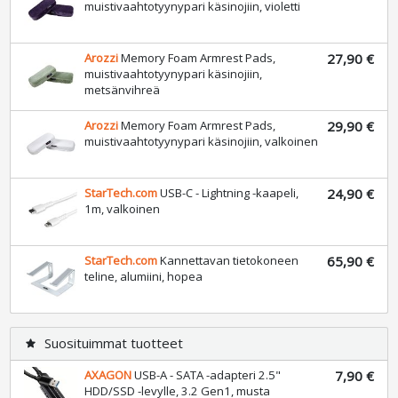
muistivaahtotyynypari käsinojiin, violetti
Arozzi
Memory Foam Armrest Pads,
27,90 €
muistivaahtotyynypari käsinojiin,
metsänvihreä
Arozzi
Memory Foam Armrest Pads,
29,90 €
muistivaahtotyynypari käsinojiin, valkoinen
StarTech.com
USB-C - Lightning -kaapeli,
24,90 €
1m, valkoinen
StarTech.com
Kannettavan tietokoneen
65,90 €
teline, alumiini, hopea
Suosituimmat tuotteet
star
AXAGON
USB-A - SATA -adapteri 2.5"
7,90 €
HDD/SSD -levylle, 3.2 Gen1, musta