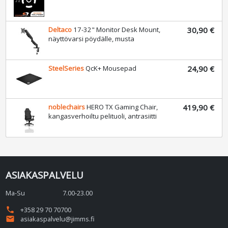
Deltaco
17-32" Monitor Desk Mount,
30,90 €
näyttövarsi pöydälle, musta
SteelSeries
QcK+ Mousepad
24,90 €
noblechairs
HERO TX Gaming Chair,
419,90 €
kangasverhoiltu pelituoli, antrasiitti
ASIAKASPALVELU
Ma-Su
7.00-23.00
phone
+358 29 70 70700
email
asiakaspalvelu@jimms.fi