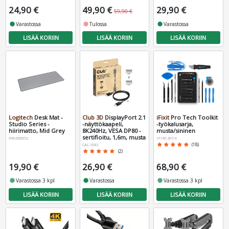
24,90 €
49,90 €
29,90 €
59,90 €
fiber_manual_record
Varastossa
fiber_manual_record
Tulossa
fiber_manual_record
Varastossa
LISÄÄ KORIIN
LISÄÄ KORIIN
LISÄÄ KORIIN
Logitech
Desk Mat -
Club 3D
DisplayPort 2.1
iFixit
Pro Tech Toolkit
Studio Series -
-näyttökaapeli,
-työkalusarja,
hiirimatto, Mid Grey
8K240Hz, VESA DP80 -
musta/sininen
sertifioitu, 1,6m, musta
956-000052
IF145-307-4
star
star
star
star
star
(18)
CAC-1092
star
star
star
star
star
(2)
19,90 €
26,90 €
68,90 €
fiber_manual_record
Varastossa 3 kpl
fiber_manual_record
Varastossa
fiber_manual_record
Varastossa 3 kpl
LISÄÄ KORIIN
LISÄÄ KORIIN
LISÄÄ KORIIN