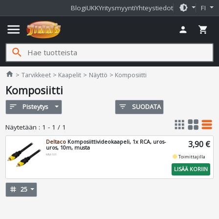
brightness_medium
Blogi
UKK
Yritysmyynti
Yhteystiedot
FI
menu
person
shopping_cart
search
Jimms.fi
home
Tarvikkeet
Kaapelit
Näyttö
Komposiitti
Komposiitti
sort
Pisteytys
filter_list
SUODATA
apps
grid_view
table_rows
Näytetään
:
1 - 1 / 1
Deltaco
Komposiittivideokaapeli, 1x RCA, uros-
3,90 €
uros, 10m, musta
MM-103
fiber_manual_record
Toimittajilla
LISÄÄ KORIIN
tag
25