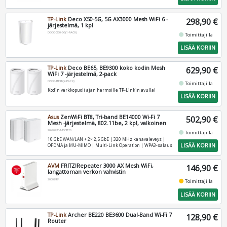
TP-Link
Deco X50-5G, 5G AX3000 Mesh WiFi 6 -
298,90 €
järjestelmä, 1 kpl
DECO-X50-5G(1-PACK)
fiber_manual_record
Toimittajilla
LISÄÄ KORIIN
TP-Link
Deco BE65, BE9300 koko kodin Mesh
629,90 €
WiFi 7 -järjestelmä, 2-pack
DECO-BE65(2-PACK)
fiber_manual_record
Toimittajilla
Kodin verkkopuoli ajan hermoille TP-Linkin avulla!
LISÄÄ KORIIN
Asus
ZenWiFi BT8, Tri-band BE14000 Wi-Fi 7
502,90 €
Mesh -järjestelmä, 802.11be, 2 kpl, valkoinen
90IG0930-MO3B20
fiber_manual_record
Toimittajilla
10 GbE WAN/LAN + 2× 2,5 GbE | 320 MHz kanavaleveys |
LISÄÄ KORIIN
OFDMA ja MU-MIMO | Multi-Link Operation | WPA3-salaus
AVM
FRITZ!Repeater 3000 AX Mesh WiFi,
146,90 €
langattoman verkon vahvistin
20002991
fiber_manual_record
Toimittajilla
LISÄÄ KORIIN
TP-Link
Archer BE220 BE3600 Dual-Band Wi-Fi 7
128,90 €
Router