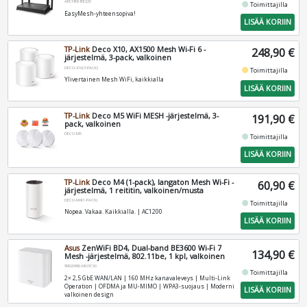
ARCHER-BE220
fiber_manual_record
Toimittajilla
EasyMesh-yhteensopiva!
LISÄÄ KORIIN
TP-Link
Deco X10, AX1500 Mesh Wi-Fi 6 -
248,90 €
järjestelmä, 3-pack, valkoinen
DECO-X10(3-PACK)
fiber_manual_record
Toimittajilla
Ylivertainen Mesh WiFi, kaikkialla
LISÄÄ KORIIN
TP-Link
Deco M5 WiFi MESH -järjestelmä, 3-
191,90 €
pack, valkoinen
DECO-M5
fiber_manual_record
Toimittajilla
LISÄÄ KORIIN
TP-Link
Deco M4 (1-pack), langaton Mesh Wi-Fi -
60,90 €
järjestelmä, 1 reititin, valkoinen/musta
DECO-M4(1-PACK)
fiber_manual_record
Toimittajilla
Nopea. Vakaa. Kaikkialla. | AC1200
LISÄÄ KORIIN
Asus
ZenWiFi BD4, Dual-band BE3600 Wi-Fi 7
134,90 €
Mesh -järjestelmä, 802.11be, 1 kpl, valkoinen
90IG0960-MO3C00
fiber_manual_record
Toimittajilla
2× 2,5 GbE WAN/LAN | 160 MHz kanavaleveys | Multi-Link
Operation | OFDMA ja MU-MIMO | WPA3-suojaus | Moderni
LISÄÄ KORIIN
valkoinen design