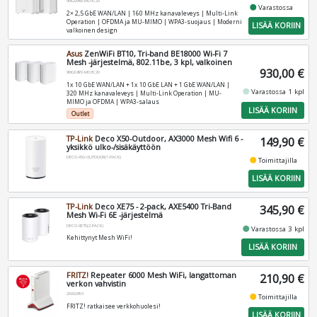
90IG0960-MO3C20
fiber_manual_record
Varastossa
2× 2,5 GbE WAN/LAN | 160 MHz kanavaleveys | Multi-Link
Operation | OFDMA ja MU-MIMO | WPA3-suojaus | Moderni
LISÄÄ KORIIN
valkoinen design
Asus
ZenWiFi BT10, Tri-band BE18000 Wi-Fi 7
Mesh -järjestelmä, 802.11be, 3 kpl, valkoinen
930,00 €
90IG08Y0-MO3C20
1x 10 GbE WAN/LAN + 1x 10 GbE LAN + 1 GbE WAN/LAN |
fiber_manual_record
Varastossa 1 kpl
320 MHz kanavaleveys | Multi-Link Operation | MU-
MIMO ja OFDMA | WPA3-salaus
LISÄÄ KORIIN
Outlet
TP-Link
Deco X50-Outdoor, AX3000 Mesh Wifi 6 -
149,90 €
yksikkö ulko-/sisäkäyttöön
DECO-X50-OUTDOOR(1-PACK)
fiber_manual_record
Toimittajilla
LISÄÄ KORIIN
TP-Link
Deco XE75 - 2-pack, AXE5400 Tri-Band
345,90 €
Mesh Wi-Fi 6E -järjestelmä
DECO-XE75(2-PACK)
fiber_manual_record
Varastossa 3 kpl
Kehittynyt Mesh WiFi!
LISÄÄ KORIIN
FRITZ!
Repeater 6000 Mesh WiFi, langattoman
210,90 €
verkon vahvistin
20002953
fiber_manual_record
Toimittajilla
FRITZ! ratkaisee verkkohuolesi!
LISÄÄ KORIIN