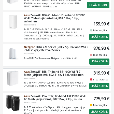
1x 10 GbE WAN/LAN + 1x 10 GbE LAN + 1 GbE WAN/LAN |
320 MHz kanavaleveys | Multi-Link Operation | MU-
LISÄÄ KORIIN
MIMO ja OFDMA | WPA3-salaus
Asus
ZenWiFi BD4 Outdoor, Dual-band BE3600
Wi-Fi 7 Mesh -järjestelmä, 802.11be, 1 kpl,
valkoinen
159,90 €
90IG09A0-MO3B60
1× 10 GbE WAN + 1× 10 GbE LAN + 4× 2,5 GbE LAN | IP65
fiber_manual_record
Toimittajilla
säänkestävä | 160 MHz kanavaleveys | Multi-Link
Operation (MLO) | OFDMA ja MU-MIMO | WPA3-suojaus |
LISÄÄ KORIIN
Neljä ulkoista antennia
Netgear
Orbi 770 Series (RBE772), Tri-Band Wi-Fi
870,90 €
7 Mesh -järjestelmä, 2-Pack
RBE772-100EUS
fiber_manual_record
Toimittajilla
Astu WiFi 7 -aikakauteen Netgearin siivittämänä!
LISÄÄ KORIIN
Asus
ZenWiFi BT8, Tri-band BE14000 Wi-Fi 7
319,90 €
Mesh -järjestelmä, 802.11be, 1 kpl, valkoinen
90IG0930-MO3B00
fiber_manual_record
Ei varastossa
10 GbE WAN/LAN + 2× 2,5 GbE | 320 MHz kanavaleveys |
LISÄÄ KORIIN
OFDMA ja MU-MIMO | Multi-Link Operation | WPA3-salaus
Asus
ZenWiFi Pro ET12, Tri-band AXE11000 Wi-Fi
775,90 €
6E Mesh -järjestelmä, 802.11ax, 2 kpl, musta
90IG05Z0-MO3A20
fiber_manual_record
Toimittajilla
2x 2.5G WAN/LAN + 2x Gigabit LAN | Langaton nopeus jopa
11 Gbps | Huippuluokan Mesh-järjestelmä vaativaan
LISÄÄ KORIIN
käyttöön