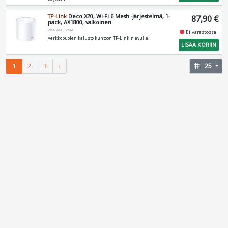
TP-Link
Deco X20, Wi-Fi 6 Mesh -järjestelmä, 1-
87,90 €
pack, AX1800, valkoinen
DECO-X20(1-PACK)
fiber_manual_record
Ei varastossa
Verkkopuolen kalusto kuntoon TP-Linkin avulla!
LISÄÄ KORIIN
1
2
3
›
tag
25