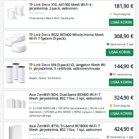
TP-Link
Deco X10, AX1500 Mesh Wi-Fi 6 -
181,90 €
järjestelmä, 2-pack, valkoinen
DECO-X10(2-PACK)
fiber_manual_record
Toimittajilla
Ylivertainen Mesh WiFi, kaikkialla
LISÄÄ KORIIN
TP-Link
Deco BE22 BE3600 Whole-Home Mesh
308,90 €
Wi-Fi 7 System (3-pack)
DECO-BE22(3-PACK)
fiber_manual_record
Varastossa 2 kpl
LISÄÄ KORIIN
TP-Link
Deco M4 (3-pack) V2, langaton Mesh Wi-
144,90 €
Fi -järjestelmä, 3 reititintä, valkoinen/musta
DECO-M4(3-PACK)-V2
fiber_manual_record
Ei varastossa
Nopea. Vakaa. Kaikkialla.
LISÄÄ KORIIN
Asus
ZenWiFi BD4, Dual-band BE3600 Wi-Fi 7
324,90 €
Mesh -järjestelmä, 802.11be, 3 kpl, valkoinen
90IG0960-MO3C40
fiber_manual_record
Toimittajilla
2× 2,5 GbE WAN/LAN | 160 MHz kanavaleveys | Multi-Link
Operation | OFDMA ja MU-MIMO | WPA3-suojaus | Moderni
LISÄÄ KORIIN
valkoinen design
Asus
ZenWiFi BT10, Tri-band BE18000 Wi-Fi 7
424,90 €
Mesh -järjestelmä, 802.11be, 1 kpl, valkoinen
90IG08Y0-MO3C60
fiber_manual_record
Varastossa 1 kpl