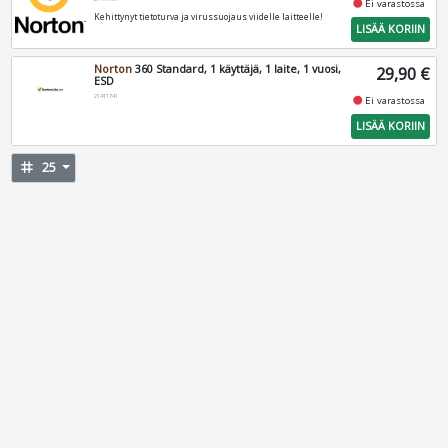
fiber_manual_record
Ei varastossa
Kehittynyt tietoturva ja virussuojaus viidelle laitteelle!
LISÄÄ KORIIN
Norton
360 Standard, 1 käyttäjä, 1 laite, 1 vuosi,
29,90 €
ESD
21411741
fiber_manual_record
Ei varastossa
LISÄÄ KORIIN
tag
25