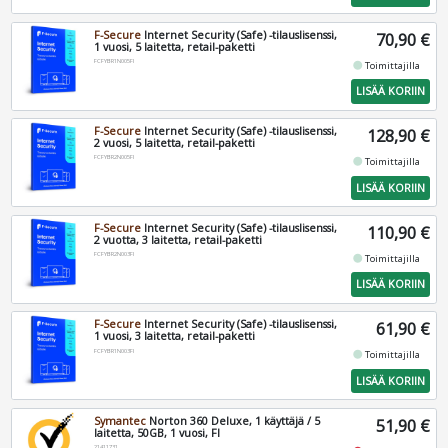
F-Secure
Internet Security (Safe) -tilauslisenssi,
70,90 €
1 vuosi, 5 laitetta, retail-paketti
FCFYBR1N005FI
fiber_manual_record
Toimittajilla
LISÄÄ KORIIN
F-Secure
Internet Security (Safe) -tilauslisenssi,
128,90 €
2 vuosi, 5 laitetta, retail-paketti
FCFYBR2N005FI
fiber_manual_record
Toimittajilla
LISÄÄ KORIIN
F-Secure
Internet Security (Safe) -tilauslisenssi,
110,90 €
2 vuotta, 3 laitetta, retail-paketti
FCFYBR2N003FI
fiber_manual_record
Toimittajilla
LISÄÄ KORIIN
F-Secure
Internet Security (Safe) -tilauslisenssi,
61,90 €
1 vuosi, 3 laitetta, retail-paketti
FCFYBR1N003FI
fiber_manual_record
Toimittajilla
LISÄÄ KORIIN
Symantec
Norton 360 Deluxe, 1 käyttäjä / 5
51,90 €
laitetta, 50GB, 1 vuosi, FI
21411731