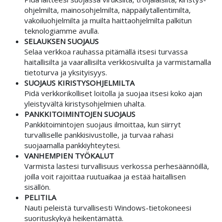
ohjelmilta, mainos­ohjelmilta, näppäily­tallentimilta,
vakoilu­ohjelmilta ja muilta haitta­ohjelmilta palkitun
teknologiamme avulla.
SELAUKSEN SUOJAUS
Selaa verkkoa rauhassa pitämällä itsesi turvassa
haitallisilta ja vaarallisilta verkko­sivuilta ja varmistamalla
tieto­turva ja yksityisyys.
SUOJAUS KIRISTYS­OHJELMILTA
Pidä verkko­rikolliset loitolla ja suojaa itsesi koko ajan
yleistyvältä kiristys­ohjelmien uhalta.
PANKKI­TOIMINTOJEN SUOJAUS
Pankki­toimintojen suojaus ilmoittaa, kun siirryt
turvalliselle pankki­sivustolle, ja turvaa rahasi
suojaamalla pankki­yhteytesi.
VANHEMPIEN TYÖ­KALUT
Varmista lastesi turvallisuus verkossa perhe­säännöillä,
joilla voit rajoittaa ruutu­aikaa ja estää haitallisen
sisällön.
PELI­TILA
Nauti peleistä turvallisesti Windows-tieto­koneesi
suoritus­kykyä heikentämättä.