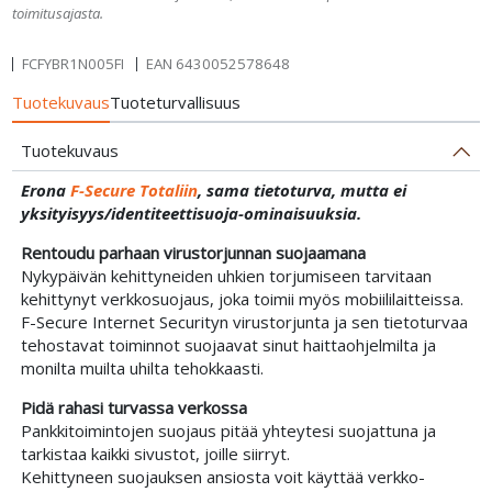
toimitusajasta.
FCFYBR1N005FI
EAN
6430052578648
Tuotekuvaus
Tuoteturvallisuus
Tuotekuvaus
Erona
F-Secure Totaliin
, sama tietoturva, mutta ei
yksityisyys/identiteettisuoja-ominaisuuksia.
Rentoudu parhaan virus­torjunnan suojaamana
Nyky­päivän kehittyneiden uhkien torjumiseen tarvitaan
kehittynyt verkko­suojaus, joka toimii myös mobiili­laitteissa.
F-Secure Internet Securityn virus­torjunta ja sen tieto­turvaa
tehostavat toiminnot suojaavat sinut haitta­ohjelmilta ja
monilta muilta uhilta tehokkaasti.
Pidä rahasi turvassa verkossa
Pankki­toimintojen suojaus pitää yhteytesi suojattuna ja
tarkistaa kaikki sivustot, joille siirryt.
Kehittyneen suojauksen ansiosta voit käyttää verkko­