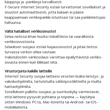
kauppoja ja -pankkeja turvallisesti.
F-Secure Internet Security estää turvattomat sovellukset ja
sivustot automaattisesti, jotta kukaan ei pääse
kaappaamaan verkko­pankki-istuntoasi tai saa pankki­tietojasi
haltuunsa.
Vältä haitalliset verkko­sivustot
Selaa netissä ilman huolta riski­alttiista tai vaarallisista
verkko­sivustoista.
Selauksen suojaus estää huijaus­sivustot ja pitää tietosi
turvassa verkon uhkia vastaan.
Haku­tulosten väri­koodaus varoittaa epäilyttävistä verkko­
sivuista ennen kuin klikkaat niitä.
Virus­torjunta kaikille laitteille
Internet Security suojaa laitteesi virusten lisäksi kiristys- ja
vakoilu­ohjelmilta, tartutetuilta sähkö­posti­liitteiltä ja muilta
haitta­ohjelmilta.
Sovelluksen palkittu suojaus ja suoritus­kyky varmistavat,
että laitteesi pysyvät puhtaina ja nopeina — käytätpä
sitten Windows PC:tä, Mac-konetta tai Android- tai iOS-
mobiili­laitetta.