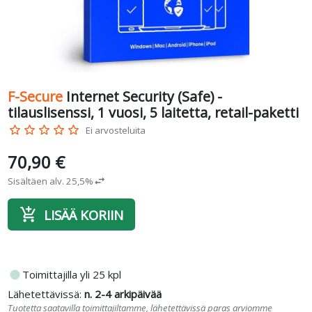
F-Secure
Internet Security (Safe) -
tilauslisenssi, 1 vuosi, 5 laitetta, retail-paketti
star_border
star_border
star_border
star_border
star_border
Ei arvosteluita
70,90 €
Sisältäen alv. 25,5%
swap_horiz
add_shopping_cart
LISÄÄ KORIIN
fiber_manual_record
Toimittajilla yli 25 kpl
Lähetettävissä:
n. 2-4 arkipäivää
Tuotetta saatavilla toimittajiltamme, lähetettävissä paras arviomme