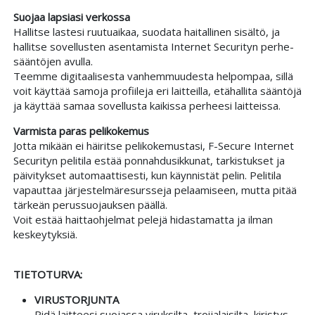
Suojaa lapsiasi verkossa
Hallitse lastesi ruutu­aikaa, suodata haitallinen sisältö, ja
hallitse sovellusten asentamista Internet Securityn perhe­
sääntöjen avulla.
Teemme digitaalisesta vanhemmuudesta helpompaa, sillä
voit käyttää samoja profiileja eri laitteilla, etä­hallita sääntöjä
ja käyttää samaa sovellusta kaikissa perheesi laitteissa.
Varmista paras peli­kokemus
Jotta mikään ei häiritse peli­kokemustasi, F-Secure Internet
Securityn peli­tila estää ponnahdus­ikkunat, tarkistukset ja
päivitykset automaattisesti, kun käynnistät pelin. Peli­tila
vapauttaa järjestelmä­resursseja pelaamiseen, mutta pitää
tärkeän perus­suojauksen päällä.
Voit estää haitta­ohjelmat pelejä hidastamatta ja ilman
keskeytyksiä.
TIETOTURVA:
VIRUS­TORJUNTA
Pidä laitteesi suojassa viruksilta, troijalaisilta, kiristys­