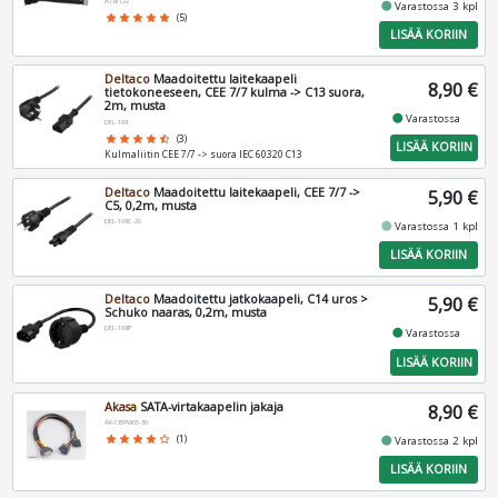
AT81122
fiber_manual_record
Varastossa 3 kpl
star
star
star
star
star
(5)
LISÄÄ KORIIN
Deltaco
Maadoitettu laitekaapeli
8,90 €
tietokoneeseen, CEE 7/7 kulma -> C13 suora,
2m, musta
fiber_manual_record
Varastossa
DEL-109
star
star
star
star
star_half
(3)
LISÄÄ KORIIN
Kulmaliitin CEE 7/7 -> suora IEC 60320 C13
Deltaco
Maadoitettu laitekaapeli, CEE 7/7 ->
5,90 €
C5, 0,2m, musta
DEL-109C-20
fiber_manual_record
Varastossa 1 kpl
LISÄÄ KORIIN
Deltaco
Maadoitettu jatkokaapeli, C14 uros >
5,90 €
Schuko naaras, 0,2m, musta
DEL-109P
fiber_manual_record
Varastossa
LISÄÄ KORIIN
Akasa
SATA-virtakaapelin jakaja
8,90 €
AK-CBPW05-30
fiber_manual_record
star
star
star
star
star_border
(1)
Varastossa 2 kpl
LISÄÄ KORIIN