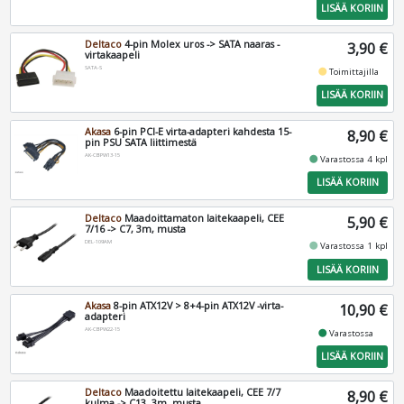
LISÄÄ KORIIN
Deltaco
4-pin Molex uros -> SATA naaras -
3,90 €
virtakaapeli
SATA-S
fiber_manual_record
Toimittajilla
LISÄÄ KORIIN
Akasa
6-pin PCI-E virta-adapteri kahdesta 15-
8,90 €
pin PSU SATA liittimestä
AK-CBPW13-15
fiber_manual_record
Varastossa 4 kpl
LISÄÄ KORIIN
Deltaco
Maadoittamaton laitekaapeli, CEE
5,90 €
7/16 -> C7, 3m, musta
DEL-109AM
fiber_manual_record
Varastossa 1 kpl
LISÄÄ KORIIN
Akasa
8-pin ATX12V > 8+4-pin ATX12V -virta-
10,90 €
adapteri
AK-CBPW22-15
fiber_manual_record
Varastossa
LISÄÄ KORIIN
Deltaco
Maadoitettu laitekaapeli, CEE 7/7
8,90 €
kulma -> C13, 3m, musta