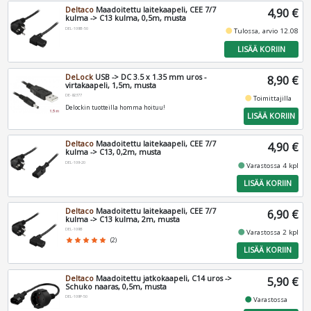
Deltaco
Maadoitettu laitekaapeli, CEE 7/7
4,90 €
kulma -> C13 kulma, 0,5m, musta
DEL-109B-50
fiber_manual_record
Tulossa, arvio 12.08
LISÄÄ KORIIN
DeLock
USB -> DC 3.5 x 1.35 mm uros -
8,90 €
virtakaapeli, 1,5m, musta
DE-82377
fiber_manual_record
Toimittajilla
Delockin tuotteilla homma hoituu!
LISÄÄ KORIIN
Deltaco
Maadoitettu laitekaapeli, CEE 7/7
4,90 €
kulma -> C13, 0,2m, musta
DEL-109-20
fiber_manual_record
Varastossa 4 kpl
LISÄÄ KORIIN
Deltaco
Maadoitettu laitekaapeli, CEE 7/7
6,90 €
kulma -> C13 kulma, 2m, musta
DEL-109B
fiber_manual_record
Varastossa 2 kpl
star
star
star
star
star
(2)
LISÄÄ KORIIN
Deltaco
Maadoitettu jatkokaapeli, C14 uros ->
5,90 €
Schuko naaras, 0,5m, musta
DEL-109P-50
fiber_manual_record
Varastossa