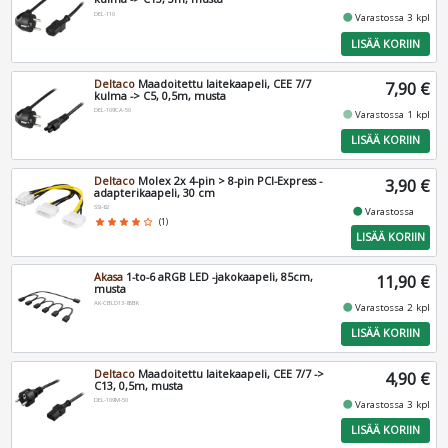
DEL-110
fiber_manual_record
Varastossa 3 kpl
LISÄÄ KORIIN
Deltaco
Maadoitettu laitekaapeli, CEE 7/7
7,90 €
kulma -> C5, 0,5m, musta
DEL-109CA-50
fiber_manual_record
Varastossa 1 kpl
LISÄÄ KORIIN
Deltaco
Molex 2x 4-pin > 8-pin PCI-Express -
3,90 €
adapterikaapeli, 30 cm
SSI-62
fiber_manual_record
Varastossa
star
star
star
star
star_border
(1)
LISÄÄ KORIIN
Akasa
1-to-6 aRGB LED -jakokaapeli, 85cm,
11,90 €
musta
AK-CBLD13-85BK
fiber_manual_record
Varastossa 2 kpl
LISÄÄ KORIIN
Deltaco
Maadoitettu laitekaapeli, CEE 7/7 ->
4,90 €
C13, 0,5m, musta
DEL-109M-50
fiber_manual_record
Varastossa 3 kpl
LISÄÄ KORIIN