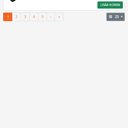
LISÄÄ KORIIN
1
2
3
4
5
›
»
tag
25