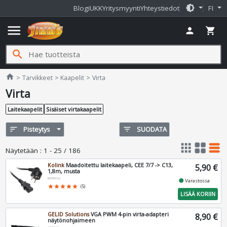
brightness_medium
Blogi
UKK
Yritysmyynti
Yhteystiedot
FI
menu
person
shopping_cart
search
Jimms.fi
home
Tarvikkeet
Kaapelit
Virta
Virta
Laitekaapelit
Sisäiset virtakaapelit
sort
Pisteytys
filter_list
SUODATA
apps
grid_view
table_rows
Näytetään
:
1 - 25 / 186
Kolink
Maadoitettu laitekaapeli, CEE 7/7 -> C13,
5,90 €
1,8m, musta
KKTP01V2
fiber_manual_record
Varastossa
star
star
star
star
star
(5)
LISÄÄ KORIIN
GELID Solutions
VGA PWM 4-pin virta-adapteri
8,90 €
näytönohjaimeen