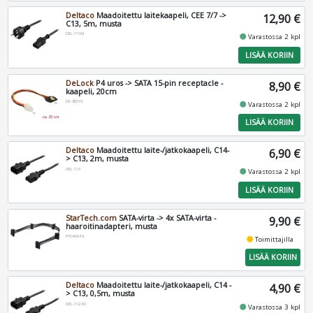
Deltaco
Maadoitettu laitekaapeli, CEE 7/7 ->
12,90 €
C13, 5m, musta
DEL-111M
fiber_manual_record
Varastossa 2 kpl
LISÄÄ KORIIN
DeLock
P4 uros -> SATA 15-pin receptacle -
8,90 €
kaapeli, 20cm
DE-85519
fiber_manual_record
Varastossa 2 kpl
LISÄÄ KORIIN
Deltaco
Maadoitettu laite-/jatkokaapeli, C14-
6,90 €
> C13, 2m, musta
DEL-113
fiber_manual_record
Varastossa 2 kpl
LISÄÄ KORIIN
StarTech.com
SATA-virta -> 4x SATA-virta -
9,90 €
haaroitinadapteri, musta
PYO4SATA
fiber_manual_record
Toimittajilla
LISÄÄ KORIIN
Deltaco
Maadoitettu laite-/jatkokaapeli, C14 -
4,90 €
> C13, 0,5m, musta
DEL-112-50
fiber_manual_record
Varastossa 3 kpl