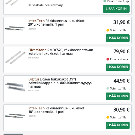
fiber_manual_record
Varastossa 1 kpl
Korkealaatuinen kiskosarja!
LISÄÄ KORIIN
Inter-Tech
Räkkiasennus-liukukiskot
31,90 €
20"ulkonemalla, 1 pari
88887204
fiber_manual_record
Toimittajilla
LISÄÄ KORIIN
SilverStone
RMS07-20, räkkiasennettavan
79,90 €
kotelon liukukiskot, harmaa
SST-RMS07-20
fiber_manual_record
Ei varastossa
LISÄÄ KORIIN
Digitus
L-tuen liukukiskot (19")
44,90 €
palvelinkaappeihin, 800-1000mm syyvyys,
harmaa
fiber_manual_record
Toimittajilla
DN-19-GS-SRV
LISÄÄ KORIIN
Inter-Tech
Räkkiasennus-liukukiskot
30,90 €
18"ulkonemalla, 1 pari
88887195
fiber_manual_record
Toimittajilla
LISÄÄ KORIIN