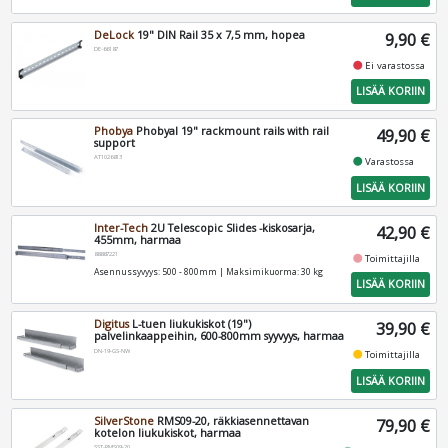
DeLock
19" DIN Rail 35 x 7,5 mm, hopea
9,90 €
DE-66187
fiber_manual_record
Ei varastossa
LISÄÄ KORIIN
Phobya
Phobyal 19" rackmount rails with rail
49,90 €
support
AT1026813
fiber_manual_record
Varastossa
LISÄÄ KORIIN
Inter-Tech
2U Telescopic Slides -kiskosarja,
42,90 €
455mm, harmaa
88887221
fiber_manual_record
Toimittajilla
Asennussyvyys: 500 - 800mm | Maksimikuorma: 30 kg
LISÄÄ KORIIN
Digitus
L-tuen liukukiskot (19")
39,90 €
palvelinkaappeihin, 600-800mm syyvyys, harmaa
DN-19-GS-NW
fiber_manual_record
Toimittajilla
LISÄÄ KORIIN
SilverStone
RMS09-20, räkkiasennettavan
79,90 €
kotelon liukukiskot, harmaa
SST-RMS09-20