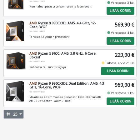
100-100001277WOF
fiber_manual_record
Varastossa 3 kpl
Kun haluat parasta pelaamiseen ja luomiseen.
LISÄÄ KORIIN
AMD
Ryzen 9 9900X3D, AM5, 4.4 GHz, 12-
569,90 €
Core, WOF
100-100001368WOF
fiber_manual_record
Varastossa 4 kpl
Tehokas 12-ytimen prosessori!
LISÄÄ KORIIN
AMD
Ryzen 5 9600, AM5, 3.8 GHz, 6-Core,
229,90 €
Boxed
100-100000718BOX
fiber_manual_record
Tulossa, arvio 21.08
Puhdasta pelisuorituskykyä.
LISÄÄ KORIIN
AMD
Ryzen 9 9950X3D2 Dual Edition, AM5, 4.3
969,90 €
GHz, 16-Core, WOF
100-100001978WOF
fiber_manual_record
Varastossa 1 kpl
Maailman ensimmäinen prosessori kaksinkertaisella
LISÄÄ KORIIN
AMD 3D V-Cache™ -välimuisilla!
tag
25