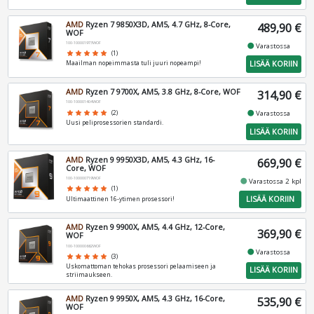
AMD
Ryzen 7 9850X3D, AM5, 4.7 GHz, 8-Core,
489,90 €
WOF
100-100001973WOF
fiber_manual_record
Varastossa
star
star
star
star
star
(1)
LISÄÄ KORIIN
Maailman nopeimmasta tuli juuri nopeampi!
AMD
Ryzen 7 9700X, AM5, 3.8 GHz, 8-Core, WOF
314,90 €
100-100001404WOF
fiber_manual_record
star
star
star
star
star
(2)
Varastossa
Uusi peliprosessorien standardi.
LISÄÄ KORIIN
AMD
Ryzen 9 9950X3D, AM5, 4.3 GHz, 16-
669,90 €
Core, WOF
100-100000719WOF
fiber_manual_record
Varastossa 2 kpl
star
star
star
star
star
(1)
LISÄÄ KORIIN
Ultimaattinen 16-ytimen prosessori!
AMD
Ryzen 9 9900X, AM5, 4.4 GHz, 12-Core,
369,90 €
WOF
100-100000662WOF
fiber_manual_record
Varastossa
star
star
star
star
star
(3)
Uskomattoman tehokas prosessori pelaamiseen ja
LISÄÄ KORIIN
striimaukseen.
AMD
Ryzen 9 9950X, AM5, 4.3 GHz, 16-Core,
535,90 €
WOF