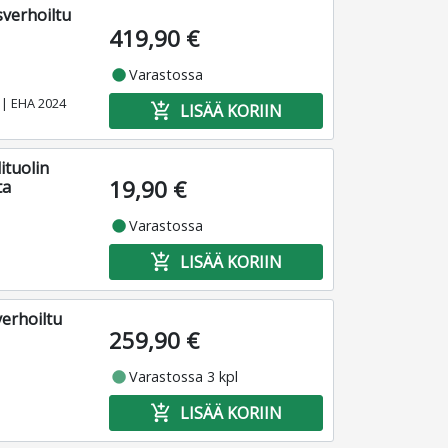
verhoiltu
419,90 €
fiber_manual_record
Varastossa
! | EHA 2024
add_shopping_cart
LISÄÄ KORIIN
ituolin
19,90 €
ta
fiber_manual_record
Varastossa
add_shopping_cart
LISÄÄ KORIIN
verhoiltu
259,90 €
fiber_manual_record
Varastossa 3 kpl
add_shopping_cart
LISÄÄ KORIIN