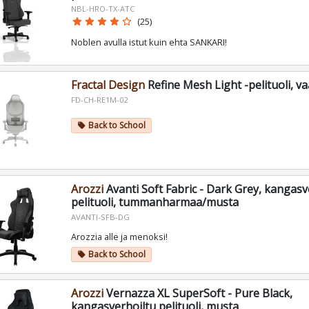
NBL-HRO-TX-ATC
star
star
star
star
star_border
(25)
Noblen avulla istut kuin ehta SANKARI!
Fractal Design
Refine Mesh Light -pelituoli, va
FD-CH-RE1M-02
Back to School
local_offer
Arozzi
Avanti Soft Fabric - Dark Grey, kangasv
pelituoli, tummanharmaa/musta
AVANTI-SFB-DG
Arozzia alle ja menoksi!
Back to School
local_offer
Arozzi
Vernazza XL SuperSoft - Pure Black,
kangasverhoiltu pelituoli, musta