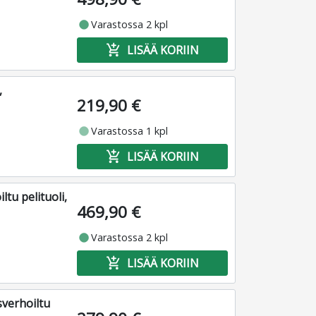
fiber_manual_record
Varastossa 2 kpl
add_shopping_cart
LISÄÄ KORIIN
,
219,90 €
fiber_manual_record
Varastossa 1 kpl
add_shopping_cart
LISÄÄ KORIIN
tu pelituoli,
469,90 €
fiber_manual_record
Varastossa 2 kpl
add_shopping_cart
LISÄÄ KORIIN
sverhoiltu