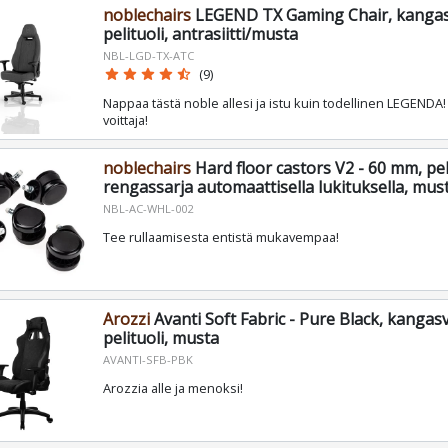
noblechairs
LEGEND TX Gaming Chair, kangas
pelituoli, antrasiitti/musta
NBL-LGD-TX-ATC
star
star
star
star
star_half
(9)
Nappaa tästä noble allesi ja istu kuin todellinen LEGENDA
voittaja!
noblechairs
Hard floor castors V2 - 60 mm, pel
rengassarja automaattisella lukituksella, mus
NBL-AC-WHL-002
Tee rullaamisesta entistä mukavempaa!
Arozzi
Avanti Soft Fabric - Pure Black, kangas
pelituoli, musta
AVANTI-SFB-PBK
Arozzia alle ja menoksi!