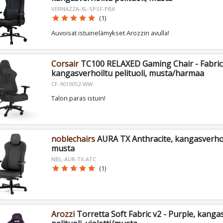
VERNAZZA-XL-SPSF-PBK
star
star
star
star
star
(1)
Auvoisat istuinelämykset Arozzin avulla!
Corsair
TC100 RELAXED Gaming Chair - Fabric
kangasverhoiltu pelituoli, musta/harmaa
CF-9010052-WW
Talon paras istuin!
noblechairs
AURA TX Anthracite, kangasverhoil
musta
NBL-AUR-TX-ATC
star
star
star
star
star
(1)
Arozzi
Torretta Soft Fabric v2 - Purple, kanga