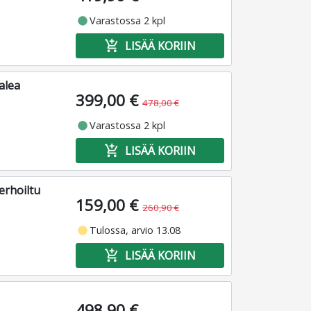
fiber_manual_record
Varastossa 2 kpl
add_shopping_cart
LISÄÄ KORIIN
alea
399,00 €
478,00 €
fiber_manual_record
Varastossa 2 kpl
add_shopping_cart
LISÄÄ KORIIN
erhoiltu
159,00 €
260,90 €
fiber_manual_record
Tulossa, arvio 13.08
add_shopping_cart
LISÄÄ KORIIN
498,90 €