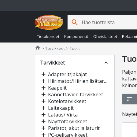
search
Tietokoneet
Komponentit
Oheislaitteet
Pelaam
Jimms.fi
home
Tarvikkeet
Tuolit
Tuol
Tarvikkeet
expand_less
Paljon
add
Adapterit/Jakajat
kattav
add
Hiirimatot/Hiirien lisätarvikkeet
keinon
add
Kaapelit
add
Kannettavien tarvikkeet
sort
add
Kotelotarvikkeet
add
Laitekaapit
Näyte
add
Lataus/ Virta
add
Näyttötarvikkeet
add
Paristot, akut ja laturit
add
PC-pelitarvikkeet