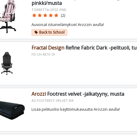
pinkki/musta
TORRETTA-SPSF-PNK
star
star
star
star
star
(2)
Auvoisat istuinelämykset Arozzin avulla!
Back to School
local_offer
Fractal Design
Refine Fabric Dark -pelituoli, 
FD-CH-RE1F-01
Arozzi
Footrest velvet -jalkatyyny, musta
AZ-FOOTREST-VELVET-BK
Lisää pelituolisi käyttömukavuutta Arozzin avulla!