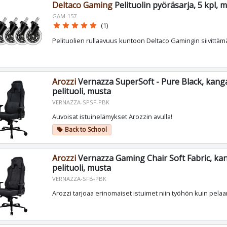
Deltaco Gaming
Pelituolin pyöräsarja, 5 kpl, 
GAM-157
star
star
star
star
star
(1)
Pelituolien rullaavuus kuntoon Deltaco Gamingin siivittäm
Arozzi
Vernazza SuperSoft - Pure Black, kang
pelituoli, musta
VERNAZZA-SPSF-PBK
Auvoisat istuinelämykset Arozzin avulla!
Back to School
local_offer
Arozzi
Vernazza Gaming Chair Soft Fabric, ka
pelituoli, musta
VERNAZZA-SFB-PBK
Arozzi tarjoaa erinomaiset istuimet niin työhön kuin pela