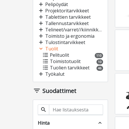
add
Pelipöydät
add
Projektoritarvikkeet
add
Tablettien tarvikkeet
add
Tallennustarvikkeet
add
Telineet/varret//kiinnikkeet
add
Toimisto ja ergonomia
add
Tulostintarvikkeet
expand_more
Tuolit
format_list_bulleted
Pelituolit
110
format_list_bulleted
Toimistotuolit
10
format_list_bulleted
Tuolien tarvikkeet
46
add
Työkalut
filter_list
Suodattimet
search
Hinta
expand_less