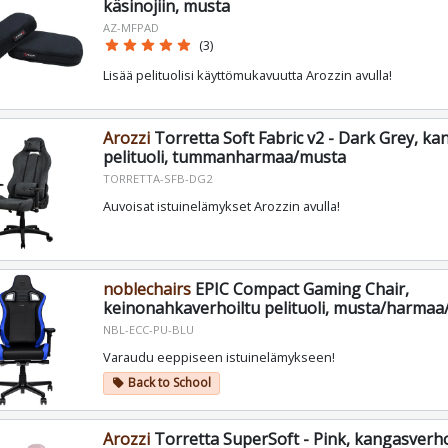
käsinojiin, musta
AZ-MFPAD
star
star
star
star
star
(3)
Lisää pelituolisi käyttömukavuutta Arozzin avulla!
Arozzi
Torretta Soft Fabric v2 - Dark Grey, ka
pelituoli, tummanharmaa/musta
TORRETTA-SFB-DG2
Auvoisat istuinelämykset Arozzin avulla!
noblechairs
EPIC Compact Gaming Chair,
keinonahkaverhoiltu pelituoli, musta/harmaa
NBL-ECC-PU-BLU
Varaudu eeppiseen istuinelämykseen!
Back to School
local_offer
Arozzi
Torretta SuperSoft - Pink, kangasverhoi