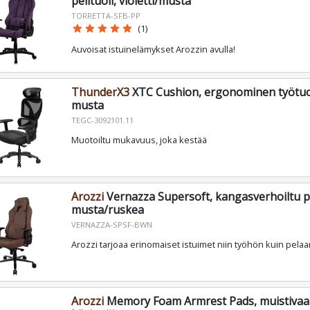
pelituoli, violetti/musta
TORRETTA-SFB-PP
star
star
star
star
star
(1)
Auvoisat istuinelämykset Arozzin avulla!
ThunderX3
XTC Cushion, ergonominen työtuol
musta
TEGC-3092101.11
Muotoiltu mukavuus, joka kestää
Arozzi
Vernazza Supersoft, kangasverhoiltu pe
musta/ruskea
VERNAZZA-SPSF-BWN
Arozzi tarjoaa erinomaiset istuimet niin työhön kuin pela
Arozzi
Memory Foam Armrest Pads, muistivaa