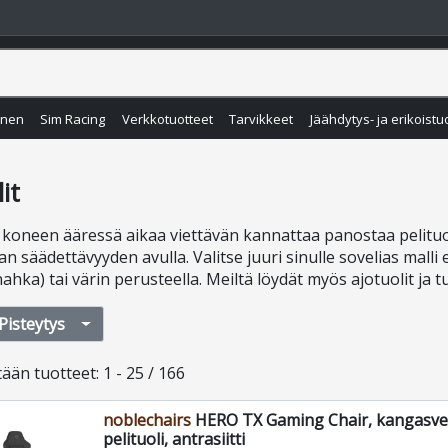
inen
Sim Racing
Verkkotuotteet
Tarvikkeet
Jäähdytys- ja erikoistu
it
 koneen ääressä aikaa viettävän kannattaa panostaa pelituo
an säädettävyyden avulla. Valitse juuri sinulle sovelias malli
ahka) tai värin perusteella. Meiltä löydät myös ajotuolit ja t
Pisteytys
tään
tuotteet
:
1 - 25 / 166
noblechairs
HERO TX Gaming Chair, kangasve
pelituoli, antrasiitti