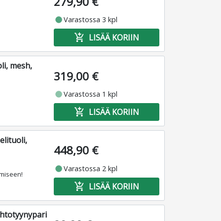
279,90 €
fiber_manual_record
Varastossa 3 kpl
add_shopping_cart
LISÄÄ KORIIN
i, mesh,
319,00 €
fiber_manual_record
Varastossa 1 kpl
add_shopping_cart
LISÄÄ KORIIN
lituoli,
448,90 €
fiber_manual_record
Varastossa 2 kpl
amiseen!
add_shopping_cart
LISÄÄ KORIIN
htotyynypari