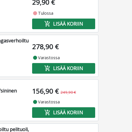
29,90 €
fiber_manual_record
Tulossa
add_shopping_cart
LISÄÄ KORIIN
ngasverhoiltu
278,90 €
fiber_manual_record
Varastossa
add_shopping_cart
LISÄÄ KORIIN
156,90 €
/sininen
249,90 €
fiber_manual_record
Varastossa
add_shopping_cart
LISÄÄ KORIIN
ltu pelituoli,