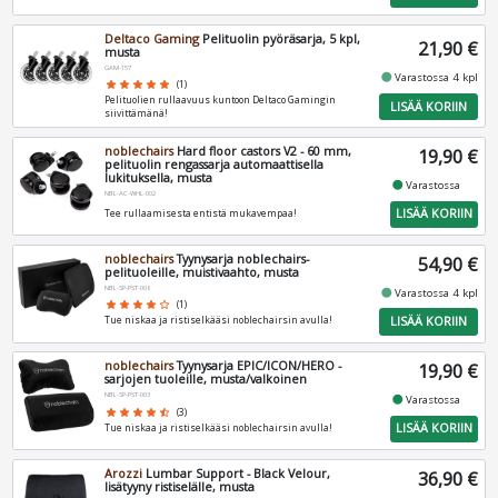
Deltaco Gaming
Pelituolin pyöräsarja, 5 kpl,
21,90 €
musta
GAM-157
fiber_manual_record
Varastossa 4 kpl
star
star
star
star
star
(1)
Pelituolien rullaavuus kuntoon Deltaco Gamingin
LISÄÄ KORIIN
siivittämänä!
noblechairs
Hard floor castors V2 - 60 mm,
19,90 €
pelituolin rengassarja automaattisella
lukituksella, musta
fiber_manual_record
Varastossa
NBL-AC-WHL-002
LISÄÄ KORIIN
Tee rullaamisesta entistä mukavempaa!
noblechairs
Tyynysarja noblechairs-
54,90 €
pelituoleille, muistivaahto, musta
NBL-SP-PST-008
fiber_manual_record
Varastossa 4 kpl
star
star
star
star
star_border
(1)
LISÄÄ KORIIN
Tue niskaa ja ristiselkääsi noblechairsin avulla!
noblechairs
Tyynysarja EPIC/ICON/HERO -
19,90 €
sarjojen tuoleille, musta/valkoinen
NBL-SP-PST-003
fiber_manual_record
Varastossa
star
star
star
star
star_half
(3)
LISÄÄ KORIIN
Tue niskaa ja ristiselkääsi noblechairsin avulla!
Arozzi
Lumbar Support - Black Velour,
36,90 €
lisätyyny ristiselälle, musta