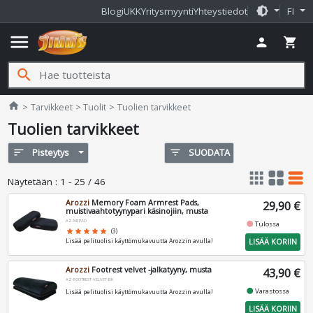
brightness_medium
Blogi
UKK
Yritysmyynti
Yhteystiedot
FI
menu
person
shopping_cart
search
Jimms.fi
home
Tarvikkeet
Tuolit
Tuolien tarvikkeet
Tuolien tarvikkeet
sort
Pisteytys
filter_list
SUODATA
apps
grid_view
table_rows
Näytetään
:
1 - 25 / 46
Arozzi
Memory Foam Armrest Pads,
29,90 €
muistivaahtotyynypari käsinojiin, musta
AZ-MFPAD
fiber_manual_record
Tulossa
star
star
star
star
star
(3)
LISÄÄ KORIIN
Lisää pelituolisi käyttömukavuutta Arozzin avulla!
Arozzi
Footrest velvet -jalkatyyny, musta
43,90 €
AZ-FOOTREST-VELVET-BK
fiber_manual_record
Varastossa
Lisää pelituolisi käyttömukavuutta Arozzin avulla!
LISÄÄ KORIIN