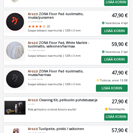
LISÄÄ KORIIN
Arozzi
ZONA Floor Pad -tuolimatto,
47,90 €
musta/punainen
AZ-ZONA-PAD-BR
fiber_manual_record
Varastossa 4 kpl
star
star
star
star
star_border
(2)
LISÄÄ KORIIN
Suojaa lattiaasi naarmuilta | 1200 x 3 mm
Arozzi
ZONA Floor Pad, White Marble -
59,90 €
tuolimatto, valkoinen/harmaa
AZ-ZONA-PAD-WTM
fiber_manual_record
Varastossa 3 kpl
Suojaa lattiaasi naarmuilta | 1200 x 3 mm
LISÄÄ KORIIN
Arozzi
ZONA Floor Pad -tuolimatto,
47,90 €
musta/harmaa
AZ-ZONA-PAD-BG
fiber_manual_record
Tulossa, arvio 13.08
Suojaa lattiaasi naarmuilta | 1200 x 3 mm
LISÄÄ KORIIN
Arozzi
Cleaning Kit, pelituolin puhdistussarja
27,90 €
AZ-CKIT
fiber_manual_record
Toimittajilla
Pidä pelituolisi siistinä Arozzin avulla!
LISÄÄ KORIIN
Arozzi
Tuolipeite, pinkki / valkoinen
57,90 €
AROZZI-BLANKET-PNK