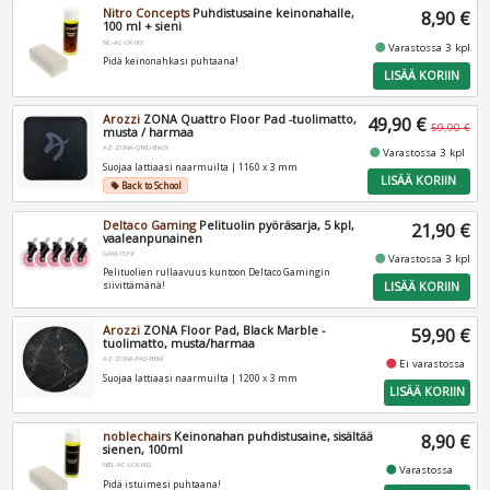
Nitro Concepts
Puhdistusaine keinonahalle,
8,90 €
100 ml + sieni
NC-AC-CK-001
fiber_manual_record
Varastossa 3 kpl
Pidä keinonahkasi puhtaana!
LISÄÄ KORIIN
Arozzi
ZONA Quattro Floor Pad -tuolimatto,
49,90 €
59,90 €
musta / harmaa
AZ-ZONA-QTRO-BKGY
fiber_manual_record
Varastossa 3 kpl
Suojaa lattiaasi naarmuilta | 1160 x 3 mm
LISÄÄ KORIIN
Back to School
local_offer
Deltaco Gaming
Pelituolin pyöräsarja, 5 kpl,
21,90 €
vaaleanpunainen
GAM-157-P
fiber_manual_record
Varastossa 3 kpl
Pelituolien rullaavuus kuntoon Deltaco Gamingin
LISÄÄ KORIIN
siivittämänä!
Arozzi
ZONA Floor Pad, Black Marble -
59,90 €
tuolimatto, musta/harmaa
AZ-ZONA-PAD-BKM
fiber_manual_record
Ei varastossa
Suojaa lattiaasi naarmuilta | 1200 x 3 mm
LISÄÄ KORIIN
noblechairs
Keinonahan puhdistusaine, sisältää
8,90 €
sienen, 100ml
NBL-AC-LCK-002
fiber_manual_record
Varastossa
Pidä istuimesi puhtaana!