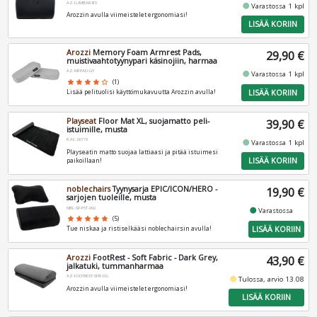
AZ-LUMBAR-BV
fiber_manual_record
Varastossa 1 kpl
Arozzin avulla viimeistelet ergonomiasi!
LISÄÄ KORIIN
Arozzi
Memory Foam Armrest Pads,
29,90 €
muistivaahtotyynypari käsinojiin, harmaa
AZ-MFPAD-GY
fiber_manual_record
Varastossa 1 kpl
star
star
star
star
star_border
(1)
LISÄÄ KORIIN
Lisää pelituolisi käyttömukavuutta Arozzin avulla!
Playseat
Floor Mat XL, suojamatto peli-
39,90 €
istuimille, musta
R.AC.00178
fiber_manual_record
Varastossa 1 kpl
Playseatin matto suojaa lattiaasi ja pitää istuimesi
LISÄÄ KORIIN
paikoillaan!
noblechairs
Tyynysarja EPIC/ICON/HERO -
19,90 €
sarjojen tuoleille, musta
NBL-SP-PST-002
fiber_manual_record
Varastossa
star
star
star
star
star
(5)
LISÄÄ KORIIN
Tue niskaa ja ristiselkääsi noblechairsin avulla!
Arozzi
FootRest - Soft Fabric - Dark Grey,
43,90 €
jalkatuki, tummanharmaa
AZ-FOOTREST-SFB-DG
fiber_manual_record
Tulossa, arvio 13.08
Arozzin avulla viimeistelet ergonomiasi!
LISÄÄ KORIIN